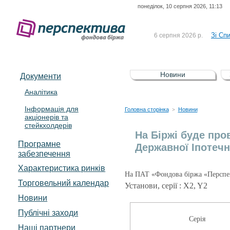
понеділок, 10 серпня 2026, 11:13
До Сп
4 серпня 2026 р.
відсоткова електронна 
Зі Сп
6 серпня 2026 р.
До Сп
5 серпня 2026 р.
UA4000239099)
Зі сп
5 серпня 2026 р.
Новини
Документи
UA4000232607)
До ув
5 серпня 2026 р.
Аналітика
Інформація для
До Сп
4 серпня 2026 р.
Головна сторінка
Новини
>
акціонерів та
відсоткова електронна 
стейкхолдерів
Зі Сп
6 серпня 2026 р.
На Біржі буде про
Програмне
Державної Іпотечно
забезпечення
Характеристика pинків
На ПАТ «Фондова біржа «Перспек
Торговельний календар
Установи, серії : X2, Y2
Новини
Публічні заходи
Серія
Наші партнери