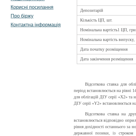
Корисні посилання
Депозита
рі
й
Про біржу
Кількість ЦП, шт.
Контактна інформація
Номінальна вартість1 ЦП, грн
Номінальна вартість випуску, 
Дата початку розміщення
Дата закінчення розміщення
Відсоткова ставка для обл
період встановлюється на рівні 1
для облігацій ДІУ серії «
X
2» та 
ДІУ серії «
Y
2» встановлюється н
Відсоткова ставка на дру
встановлюється відповідно оприл
рівня дохідності останнього за 
державної позики, із строком 