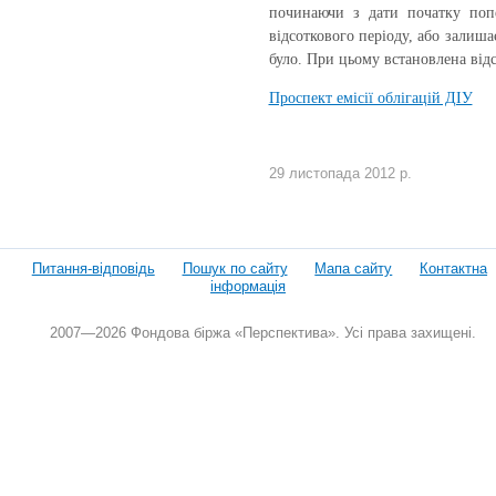
починаючи з дати початку попе
відсоткового періоду, або залиш
було. При цьому встановлена від
Проспект емісії облігацій ДІУ
29 листопада 2012 р.
Питання-відповідь
Пошук по сайту
Мапа сайту
Контактна
інформація
2007—2026 Фондова біржа «Перспектива». Усі права захищені.