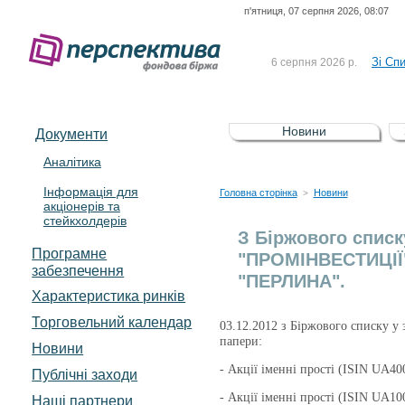
п'ятниця, 07 серпня 2026, 08:07
До Сп
4 серпня 2026 р.
відсоткова електронна 
Зі Сп
6 серпня 2026 р.
До Сп
5 серпня 2026 р.
UA4000239099)
Зі сп
5 серпня 2026 р.
Новини
Документи
UA4000232607)
До ув
5 серпня 2026 р.
Аналітика
Інформація для
До Сп
4 серпня 2026 р.
Головна сторінка
Новини
>
акціонерів та
відсоткова електронна 
стейкхолдерів
Зі Сп
6 серпня 2026 р.
З Біржового списк
Програмне
"ПРОМІНВЕСТИЦІЇ";
забезпечення
"ПЕРЛИНА".
Характеристика pинків
Торговельний календар
03
.12.2012 з Біржового списку у 
папери:
Новини
- Акції іменні прості (ISIN U
Публічні заходи
- Акції іменні прості (ISIN UA
Наші партнери