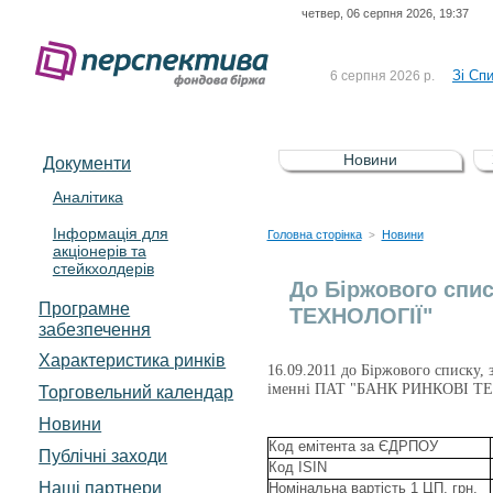
четвер, 06 серпня 2026, 19:37
До Сп
4 серпня 2026 р.
відсоткова електронна 
Зі Сп
6 серпня 2026 р.
До Сп
5 серпня 2026 р.
UA4000239099)
Зі сп
5 серпня 2026 р.
Новини
Документи
UA4000232607)
До ув
5 серпня 2026 р.
Аналітика
Інформація для
До Сп
4 серпня 2026 р.
Головна сторінка
Новини
>
акціонерів та
відсоткова електронна 
стейкхолдерів
Зі Сп
6 серпня 2026 р.
До Біржового спис
Програмне
ТЕХНОЛОГІЇ"
забезпечення
Характеристика pинків
16.09.2011 до Біржового списку, 
іменні ПАТ "БАНК РИНКОВІ Т
Торговельний календар
Новини
Код емітента за ЄДРПОУ
Публічні заходи
Код ISIN
Наші партнери
Номінальна вартість 1 ЦП, грн.