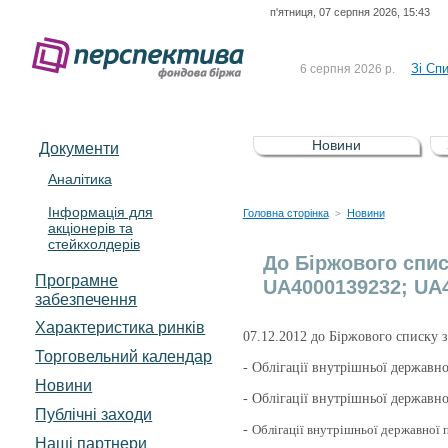
п'ятниця, 07 серпня 2026, 15:43
До Сп
4 серпня 2026 р.
відсоткова електронна 
Зі Сп
6 серпня 2026 р.
До Сп
5 серпня 2026 р.
UA4000239099)
Зі сп
5 серпня 2026 р.
Новини
Документи
UA4000232607)
До ув
5 серпня 2026 р.
Аналітика
Інформація для
До Сп
4 серпня 2026 р.
Головна сторінка
Новини
>
акціонерів та
відсоткова електронна 
стейкхолдерів
Зі Сп
6 серпня 2026 р.
До Біржового спи
Програмне
UA4000139232; UA
забезпечення
Характеристика pинків
07.12.2012 до Біржового списку за
Торговельний календар
-
Облігації внутрішньої державн
Новини
- Облігації внутрішньої державн
Публічні заходи
-
Облігації внутрішньої державної 
Наші партнери