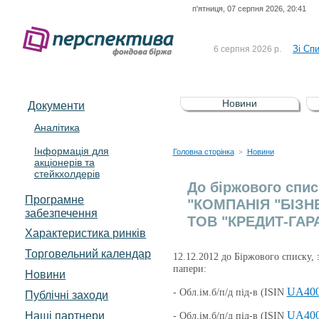
п'ятниця, 07 серпня 2026, 20:41
До Сп
4 серпня 2026 р.
відсоткова електронна 
Зі Сп
6 серпня 2026 р.
До Сп
5 серпня 2026 р.
UA4000239099)
Зі сп
5 серпня 2026 р.
Новини
Документи
UA4000232607)
До ув
5 серпня 2026 р.
Аналітика
Інформація для
До Сп
4 серпня 2026 р.
Головна сторінка
Новини
>
акціонерів та
відсоткова електронна 
стейкхолдерів
Зі Сп
6 серпня 2026 р.
До біржового спис
Програмне
"КОМПАНІЯ "БІЗНЕ
забезпечення
ТОВ "КРЕДИТ-ГАРА
Характеристика pинків
Торговельний календар
12.12.2012 до Біржового списку, 
папери:
Новини
UA400
- Обл.ім.б/п/д під-в
(ISIN
Публічні заходи
UA400
Наші партнери
- Обл.ім.б/п/д під-в
(ISIN