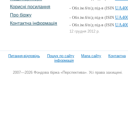
Корисні посилання
UA400
- Обл.ім.б/п/д під-в
(ISIN
Про біржу
UA400
- Обл.ім.б/п/д під-в
(ISIN
Контактна інформація
UA400
- Обл.ім.б/п/д під-в
(ISIN
12 грудня 2012 р.
Питання-відповідь
Пошук по сайту
Мапа сайту
Контактна
інформація
2007—2026 Фондова біржа «Перспектива». Усі права захищені.