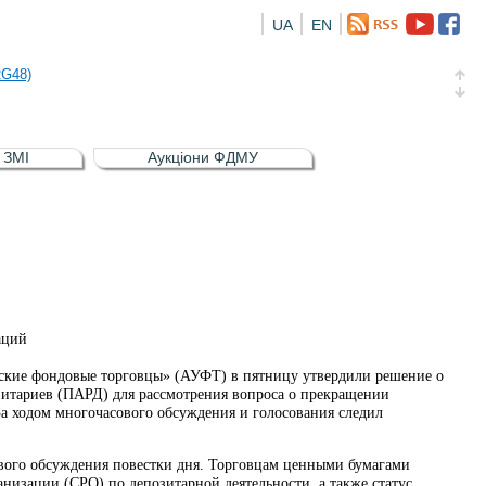
UA
EN
а облігація відсоткова електронна іменна (ISIN UA5000016726)
RG48)
и (ISIN UA4000239099)
и (ISIN UA4000232607)
в ЗМІ
Аукціони ФДМУ
а облігація відсоткова електронна іменна (ISIN UA5000016726)
RG48)
аций
ские фондовые торговцы» (АУФТ) в пятницу утвердили решение о
зитариев (ПАРД) для рассмотрения вопроса о прекращении
За ходом многочасового обсуждения и голосования следил
вого обсуждения повестки дня. Торговцам ценными бумагами
низации (СРО) по депозитарной деятельности, а также статус