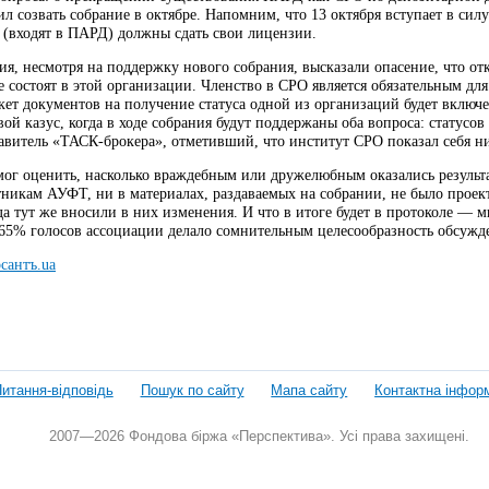
 созвать собрание в октябре. Напомним, что 13 октября вступает в силу
в (входят в ПАРД) должны сдать свои лицензии.
я, несмотря на поддержку нового собрания, высказали опасение, что отк
 состоят в этой организации. Членство в СРО является обязательным дл
кет документов на получение статуса одной из организаций будет включе
ой казус, когда в ходе собрания будут поддержаны оба вопроса: статусов
тавитель «ТАСК-брокера», отметивший, что институт СРО показал себя 
мог оценить, насколько враждебным или дружелюбным оказались результ
тникам АУФТ, ни в материалах, раздаваемых на собрании, не было прое
а тут же вносили в них изменения. И что в итоге будет в протоколе — мн
 65% голосов ассоциации делало сомнительным целесообразность обсужд
сантъ.ua
итання-відповідь
Пошук по сайту
Мапа сайту
Контактна інфор
2007—2026 Фондова біржа «Перспектива». Усі права захищені.