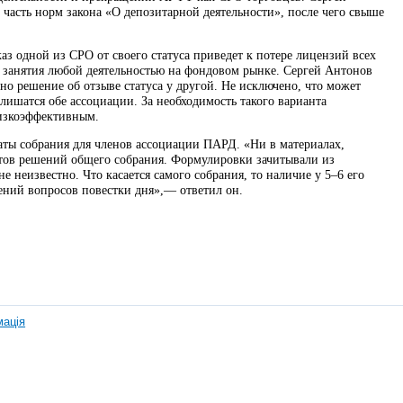
 часть норм закона «О депозитарной деятельности», после чего свыше
аз одной из СРО от своего статуса приведет к потере лицензий всех
я занятия любой деятельностью на фондовом рынке. Сергей Антонов
но решение об отзыве статуса у другой. Не исключено, что может
 лишатся обе ассоциации. За необходимость такого варианта
низкоэффективным.
аты собрания для членов ассоциации ПАРД. «Ни в материалах,
ктов решений общего собрания. Формулировки зачитывали из
е неизвестно. Что касается самого собрания, то наличие у 5–6 его
ений вопросов повестки дня»,— ответил он.
мація