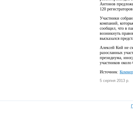
Антонов предложил
120 регистраторо
Участники собрани
компаний, которые
сообщил, что в па
возникнуть правов
высказался предс
Алексей Кий не с
разосланных учас
президиума, иногд
участников около
Источник:
Коммер
5 серпня 2013 р.
П