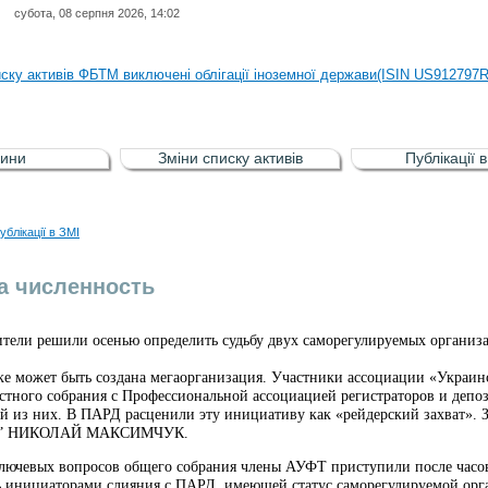
субота, 08 серпня 2026, 14:02
иску активів регульованого фондового ринку (РФР) включена Корпоративн
иску активів ФБТМ виключені облігації іноземної держави(ISIN US912797
иску активів РФР включені Облігація внутрішніх державних позик Україн
иску активів РФР виключені Облігація внутрішніх державних позик Україн
ини
Зміни списку активів
Публікації 
аги власників облігацій ISIN UA5000008459 серії В ТОВ"ФАСТФІНАНС"
иску активів регульованого фондового ринку (РФР) включена Корпоративн
ублікації в ЗМІ
иску активів ФБТМ виключені облігації іноземної держави(ISIN US912797
а численность
тели решили осенью определить судьбу двух саморегулируемых организ
е может быть создана мегаорганизация. Участники ассоциации «Украин
стного собрания с Профессиональной ассоциацией регистраторов и депо
ой из них. В ПАРД расценили эту инициативу как «рейдерский захват». 
“Ъ” НИКОЛАЙ МАКСИМЧУК.
лючевых вопросов общего собрания члены АУФТ приступили после часо
ть инициаторами слияния с ПАРД, имеющей статус саморегулируемой орга