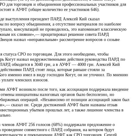
РО для торговцев и объединения профессиональных участников для
остоят в АУФТ (общее количество ее участников 646).
оде выступления президент ПАРД Алексей Кий сказал
 по вопросу объединения, а отсутствие материалов по наиболее
пало, консультаций не проводилось, это напоминает классическую
можным их слияние»,— процитировал решение совета ПАРД
вецов назвал «неправильным» рассмотрение вопросов о созыве
статуса СРО по торговцам. Для этого необходимо, чтобы
орь Когут назвал недружественными действия руководства ПАРД по
 ПАРД обходится в 3040 грн, а в АУФТ — 4000 грн. Алексей Кий
а действиями ПАРД стоят лица, которые раньше стояли за
Кого именно имел в виду господин Когут, он не уточнил. По мнению
 уплате членских взносов.
ями АУФТ возникло после того, как ассоциация поддержала введение
я отмены инициативы налоговых органов было бесполезно, но
внебиржевых операций. «Независимо от позиции ассоциаций закон был
ии»,— сказал он. Среди достижений АУФТ были названы отзыв
инвестиционных убытков прошлых лет, а также лишение членства в
ально.
ии членов АУФТ 256 голосов (68%) поддержали предложение о
а проведение совместного с ПАРД собрания, на котором будут
деятельности и прекращении АУФТ как СРО торговцев. Сергей