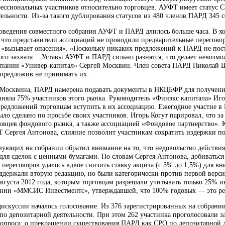
ессиональных участников относительно торговцев. АУФТ имеет статус С
ельности. Из-за такого дублирования статусов из 480 членов ПАРД 345 с
оведения совместного собрания АУФТ и ПАРД длилось больше часа. В х
что представители ассоциаций не проводили предварительные переговоры
«вызывает опасения». «Поскольку никаких предложений к ПАРД не посту
ого захвата… Уставы АУФТ и ПАРД сильно разнятся, что делает невоз
мпании «Универ-капитал» Сергей Москвин. Член совета ПАРД Николай Ш
 предложив не принимать их.
 Москвина, ПАРД намерена подавать документы в НКЦБФР для получения 
иняла 75% участников этого рынка. Руководитель «Финэкс капитала» Иг
предложений торговцам вступить в их ассоциацию. Ежегодное участие в
было сделано по просьбе своих участников. Игорь Когут парировал, что з
овцев фондового рынка, а также ассоциацией «Фондовое партнерство». 
Т Сергея Антонова, слияние позволит участникам сократить издержки по
вующих на собрании обратил внимание на то, что недовольство действи
 для сделок с ценными бумагами. По словам Сергея Антонова, добиватьс
 переговоров удалось вдвое снизить ставку акциза (с 3% до 1,5%) для 
ддержали вторую редакцию, но были категорически против первой верс
августа 2012 года, которым торговцам разрешали учитывать только 25% 
нии «ММСИС Инвестментс», утверждавшей, что 100% годовых — это ре
дискуссии началось голосование. Из 376 зарегистрированных на собран
по депозитарной деятельности. При этом 262 участника проголосовали з
вопроса: о прекращении существования ПАРД как СРО по депозитарной 