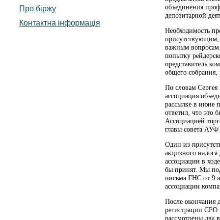
объединения проф
Про біржу
депозитарной деят
Контактна інформація
Необходимость пр
присутствующим, 
важным вопросам 
попытку рейдерск
представитель ко
общего собрания,
По словам Сергея
ассоциация объед
рассылке в июне 
ответил, что это 
Ассоциацией торг
главы совета АУФ
Один из присутст
акцизного налога
ассоциации в ходе
бы принят. Мы по
письма ГНС от 9 
ассоциации компа
После окончания 
регистрации СРО 
рассмотрены два 