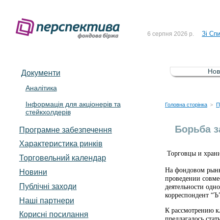
До Сп
4 серпня 2026 р.
Зі Сп
6 серпня 2026 р.
До Сп
5 серпня 2026 р.
Зі сп
5 серпня 2026 р.
Нов
Документи
До ув
5 серпня 2026 р.
Аналітика
Інформація для акціонерів та
До Сп
4 серпня 2026 р.
Головна сторінка
П
>
стейкхолдерів
Зі Сп
6 серпня 2026 р.
Борьба з
Програмне забезпечення
Характеристика pинків
Торговцы и храни
Торговельний календар
На фондовом рынк
Новини
проведении совме
Публічні заходи
деятельности одн
корреспондент 
Наші партнери
К рассмотрению к
Корисні посилання
предлагалось ста