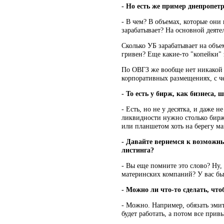
- Но есть же пример днепропет
- В чем? В объемах, которые они
зарабатывает? На основной деятел
Сколько УБ зарабатывает на объе
гривен? Еще какие-то "копейки" з
По ОВГЗ же вообще нет никакой 
корпоративных размещениях, с ч
- То есть у бирж, как бизнеса, 
- Есть, но не у десятка, и даже 
ликвидности нужно столько бирж
или планшетом хоть на берегу мам
- Давайте вернемся к возможн
листинга?
- Вы еще помните это слово? Ну,
материнских компаний? У вас был
- Можно ли что-то сделать, чт
- Можно. Например, обязать эмит
будет работать, а потом все прив