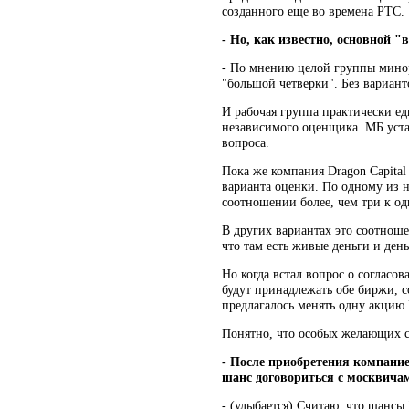
созданного еще во времена РТС.
- Но, как известно, основной 
- По мнению целой группы мино
"большой четверки". Без вариант
И рабочая группа практически ед
независимого оценщика. МБ уста
вопроса.
Пока же компания Dragon Capital
варианта оценки. По одному из н
соотношении более, чем три к од
В других вариантах это соотнош
что там есть живые деньги и ден
Но когда встал вопрос о соглас
будут принадлежать обе биржи, 
предлагалось менять одну акци
Понятно, что особых желающих с
- После приобретения компани
шанс договориться с москвича
- (улыбается) Считаю, что шансы