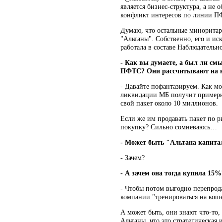
является бизнес-структура, а не
конфликт интересов по линии П
Думаю, что остальные миноритар
"Альтаны". Собственно, его и иск
работала в составе Наблюдательн
- Как вы думаете, а был ли см
ПФТС? Они рассчитывают на 
- Давайте пофантазируем. Как м
ликвидации МБ получит примерно 
свой пакет около 10 миллионов.
Если же им продавать пакет по р
покупку? Сильно сомневаюсь…
- Может быть "Альтана капита
- Зачем?
- А зачем она тогда купила 15%
- Чтобы потом выгодно перепрода
компании "тренироваться на коше
А может быть, они знают что-то,
Альтаны, что это стратегическая