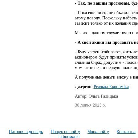
- Так, по вашим прогнозам, буд
- Пока еще никто не объявил ре
этому поводу. Поскольку набрать
зависит только от их желания сде
Мы их в данном случае точно по
- А свои акции вы продавать не
- Буду честен: собираюсь жить л
акционером будут приняты услов
слияния бирж, допустим - полови
момент цене, то первую половину
А полученные деньги вложу в как
Джерело:
Реальна Економіка
Автор: Ольга Галицька
30 липня 2013 р.
Питання-відповідь
Пошук по сайту
Мапа сайту
Контактна
інформація