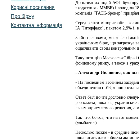
До названих подій АФП була дру
Корисні посилання
входження - ММВБ) і володіла 18
компанія "ТАСК-брокер" придбала
Про біржу
Серед решти міноритаріїв - коли
Контактна інформація
ІА "Інтерфакс", пакетом 2,9% і, 
За його словами, московські акц
українських бірж, що загрожує з
ощасливити своїм контрольним па
Таку позицію Московської біржі 
фондовому ринку, а також з урах
- Александр Иванович, как вы
- На последнем весеннем заседан
объединению с УБ, я попросил гл
Ответ был почти дословно следую
расскажем, пока вы, украинские 
взаимоприемлемого решения, а мы
Так что, боюсь, что на тот момен
(улыбается).
Несколько позже - в средине июн
продвигать идею обмена акционе