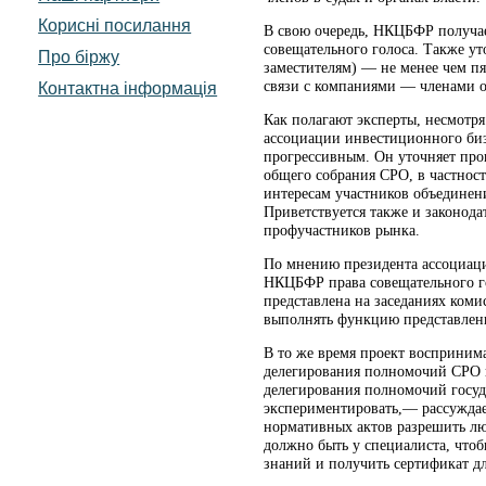
Корисні посилання
В свою очередь, НКЦБФР получае
совещательного голоса. Также ут
Про біржу
заместителям) — не менее чем п
связи с компаниями — членами 
Контактна інформація
Как полагают эксперты, несмотря
ассоциации инвестиционного биз
прогрессивным. Он уточняет про
общего собрания СРО, в частности
интересам участников объединен
Приветствуется также и законода
профучастников рынка.
По мнению президента ассоциац
НКЦБФР права совещательного го
представлена на заседаниях коми
выполнять функцию представления
В то же время проект восприним
делегирования полномочий СРО н
делегирования полномочий госуд
экспериментировать,— рассужда
нормативных актов разрешить люб
должно быть у специалиста, что
знаний и получить сертификат д