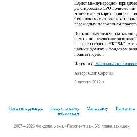
Юрист международной юридическ
делегирование СРО полномочий о
комиссии и ускорить процесс по
Семенюк считает, что такая норм
переходным положениям проекта 
Но основным недочетом законопр
изменения исключают возможнос
рынка со стороны НКЦБФР. А так
ценных бумагах и фондовом рынке
полагает юрист.
Источник:
Экономические извест
Автор: Олег Сорочан
6 лютого 2012 р.
Питання-відповідь
Пошук по сайту
Мапа сайту
Контактна
інформація
2007—2026 Фондова біржа «Перспектива». Усі права захищені.