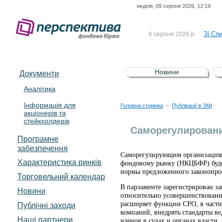
неділя, 09 серпня 2026, 12:19
До Сп
4 серпня 2026 р.
відсоткова електронна 
Зі Сп
6 серпня 2026 р.
До Сп
5 серпня 2026 р.
UA4000239099)
Зі сп
5 серпня 2026 р.
Новини
Документи
UA4000232607)
До ув
5 серпня 2026 р.
Аналітика
Інформація для
До Сп
4 серпня 2026 р.
Головна сторінка
Публікації в ЗМІ
>
акціонерів та
відсоткова електронна 
стейкхолдерів
Зі Сп
6 серпня 2026 р.
Саморегулировани
Програмне
забезпечення
Саморегулирующим организациям
Характеристика pинків
фондовому рынку (НКЦБФР) будет
нормы предложенного законопрое
Торговельний календар
В парламенте зарегистрирован з
Новини
относительно усовершенствовани
расширяет функции СРО, в частн
Публічні заходи
компаний, внедрять стандарты ве
Наші партнери
членов в судах и органах власти.