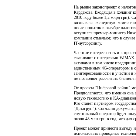
На рынке законопроект о налогов
Кардакова. Входящая в холдинг к
2010 году более 1,2 млрд грн). 
возглавлял экспертную комиссию
после попыток в октябре налого
вступился премьер-министр Никол
компании отмечают, что в случа
IT-аутсорсингу.
Частные интересы есть и в проек
связывают с интересами WiMAX-оп
активами в том числе предприни
единственным 4G-оператором в ст
заинтересованности в участии в н
не позволяет рассчитать бизнес-п
От проекта "Цифровой район" мо
Предполагается, что именно она 
новую технологию в КА-диапазон
Кто станет партнером государства
"Датагруп"). Согласно документ
спутниковый оператор будет полу
около 48 млн грн в год, что для 
Проект может принести выгоду и
использовать проводные техноло