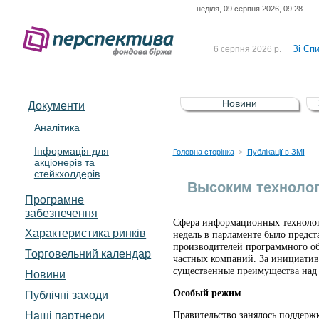
неділя, 09 серпня 2026, 09:28
До Сп
4 серпня 2026 р.
відсоткова електронна 
Зі Сп
6 серпня 2026 р.
До Сп
5 серпня 2026 р.
UA4000239099)
Зі сп
5 серпня 2026 р.
Новини
Документи
UA4000232607)
До ув
5 серпня 2026 р.
Аналітика
Інформація для
До Сп
4 серпня 2026 р.
Головна сторінка
Публікації в ЗМІ
>
акціонерів та
відсоткова електронна 
стейкхолдерів
Зі Сп
6 серпня 2026 р.
Высоким технолог
Програмне
забезпечення
Сфера информационных технологи
Характеристика pинків
недель в парламенте было предст
производителей программного обе
Торговельний календар
частных компаний. За инициатив
существенные преимущества над
Новини
Особый режим
Публічні заходи
Наші партнери
Правительство занялось поддерж