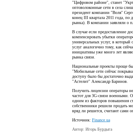
"Цифровом районе", станет "Укрт
оптоволоконные сети в села слишк
президент компании "Воля" Серге
конец III квартала 2011 года, п
рынка). В компании заявляли о п
В случае если предоставление до
компенсировать убытки операторо
универсальных услуг, в который
услуг аналогично тому, как сей
инициативы уже много лет являю
рынка связи.
Национальные проекты проще был
"Мобильные сети сейчас покрыва
доступу было бы достаточно выд
"Астелит" Александр Баринов.
Получить лицензии операторы не 
частот для 3G-связи военными. 
одним из факторов повышения ст
собственники решили продать мо
вряд ли решится, считают сами о
Источник:
Finance.ua
Автор: Игорь Бурдыга