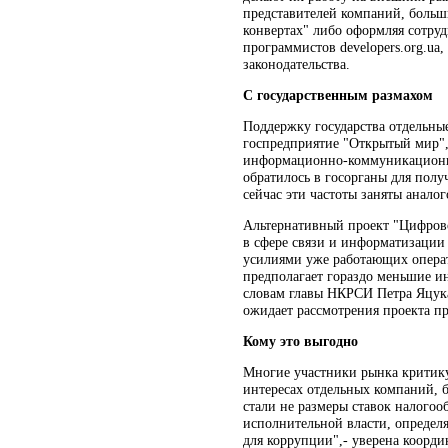
представителей компаний, больш
конвертах" либо оформляя сотру
программистов developers.org.u
законодательства.
С государственным размахом
Поддержку государства отдельны
госпредприятие "Открытый мир",
информационно-коммуникационной
обратилось в госорганы для полу
сейчас эти частоты заняты аналог
Альтернативный проект "Цифрово
в сфере связи и информатизации 
усилиями уже работающих операт
предполагает гораздо меньшие ин
словам главы НКРСИ Петра Яцука
ожидает рассмотрения проекта пр
Кому это выгодно
Многие участники рынка критику
интересах отдельных компаний, б
стали не размеры ставок налогоо
исполнительной власти, определя
для коррупции",- уверена коорди