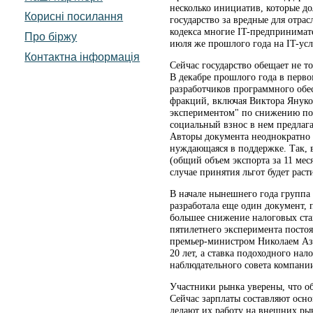
несколько инициатив, которые до
Корисні посилання
государство за вредные для отра
кодекса многие IT-предпринимат
Про біржу
июля же прошлого года на IT-усл
Контактна інформація
Сейчас государство обещает не т
В декабре прошлого года в перв
разработчиков программного обе
фракций, включая Виктора Януко
экспериментом" по снижению под
социальный взнос в нем предлаг
Авторы документа неоднократно п
нуждающаяся в поддержке. Так, в
(общий объем экспорта за 11 мес
случае принятия льгот будет раст
В начале нынешнего года группа
разработала еще один документ, 
большее снижение налоговых став
пятилетнего эксперимента посто
премьер-министром Николаем Аза
20 лет, а ставка подоходного на
наблюдательного совета компани
Участники рынка уверены, что об
Сейчас зарплаты составляют осн
делают их работу на внешних ры