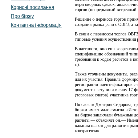
переговорных сделок, аналогичн
Корисні посилання
торгов (непрерывный встречный 
Про біржу
Решение о переносе торгов приня
создания рынка репо с ОВГЗ, а т
Контактна інформація
В связи с переносом торгов ОВГ
типовые условия осуществления 
В частности, внесены коррективы
спецификацию обозначений типич
требования к кодам расчетов в к
г.).
Также уточнены документы, регл
для их участия: Правила формиро
регистрации идентификаторов сче
документы вступили в силу 17 фе
(торговых счетов) участника торго
По словам Дмитрия Сидорова, тр
биржи имеет мало смысла. «Истор
на бирже заключали бумажные до
расчеты,— объясняет он.— Именн
важным шагом для развития рынка
контрагента».