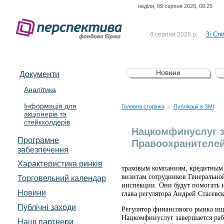
неділя, 09 серпня 2026, 09:25
До Сп
4 серпня 2026 р.
відсоткова електронна 
Зі Сп
6 серпня 2026 р.
До Сп
5 серпня 2026 р.
UA4000239099)
Зі сп
5 серпня 2026 р.
Новини
Документи
UA4000232607)
До ув
5 серпня 2026 р.
Аналітика
Інформація для
До Сп
4 серпня 2026 р.
Головна сторінка
Публікації в ЗМІ
>
акціонерів та
відсоткова електронна 
стейкхолдерів
Зі Сп
6 серпня 2026 р.
Нацкомфинуслуг з
Програмне
Правоохранителей
забезпечення
Характеристика pинків
траховым компаниям, кредитным 
визитам сотрудников Генерально
Торговельний календар
инспекции. Они будут помогать 
Новини
глава регулятора Андрей Стасевс
Публічні заходи
Регулятор финансового рынка ищ
Нацкомфинуслуг завершается раб
Наші партнери