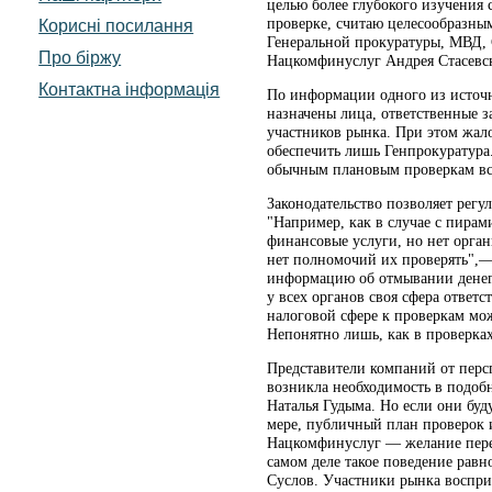
целью более глубокого изучения
проверке, считаю целесообразны
Корисні посилання
Генеральной прокуратуры, МВД, 
Про біржу
Нацкомфинуслуг Андрея Стасевско
Контактна інформація
По информации одного из источн
назначены лица, ответственные з
участников рынка. При этом жал
обеспечить лишь Генпрокуратура.
обычным плановым проверкам вс
Законодательство позволяет рег
"Например, как в случае с пира
финансовые услуги, но нет орга
нет полномочий их проверять",—
информацию об отмывании денег, 
у всех органов своя сфера отве
налоговой сфере к проверкам мо
Непонятно лишь, как в проверка
Представители компаний от перс
возникла необходимость в подоб
Наталья Гудыма. Но если они буд
мере, публичный план проверок 
Нацкомфинуслуг — желание перест
самом деле такое поведение равн
Суслов. Участники рынка воспри