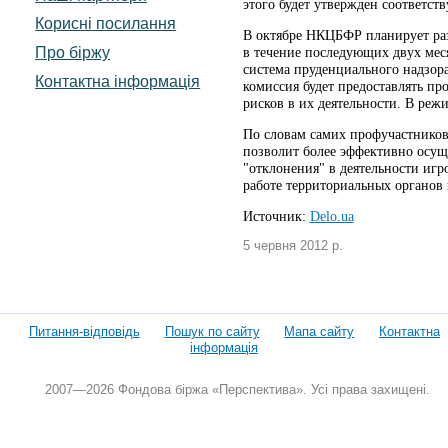
этого будет утвержден соответс
Корисні посилання
В октябре НКЦБФР планирует раз
Про біржу
в течение последующих двух мес
система пруденциального надзора
Контактна інформація
комиссия будет предоставлять п
рисков в их деятельности. В реж
По словам самих профучастников 
позволит более эффективно осущ
"отклонения" в деятельности игр
работе территориальных органов 
Источник:
Delo.ua
5 червня 2012 р.
Питання-відповідь
Пошук по сайту
Мапа сайту
Контактна
інформація
2007—2026 Фондова біржа «Перспектива». Усі права захищені.