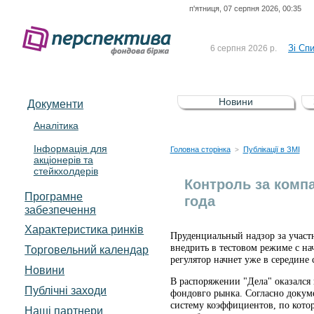
п'ятниця, 07 серпня 2026, 00:35
До Сп
4 серпня 2026 р.
відсоткова електронна 
Зі Сп
6 серпня 2026 р.
До Сп
5 серпня 2026 р.
UA4000239099)
Зі сп
5 серпня 2026 р.
Новини
Документи
UA4000232607)
До ув
5 серпня 2026 р.
Аналітика
Інформація для
До Сп
4 серпня 2026 р.
Головна сторінка
Публікації в ЗМІ
>
акціонерів та
відсоткова електронна 
стейкхолдерів
Зі Сп
6 серпня 2026 р.
Контроль за комп
Програмне
года
забезпечення
Характеристика pинків
Пруденциальный надзор за учас
внедрить в тестовом режиме с н
Торговельний календар
регулятор начнет уже в середине
Новини
В распоряжении "Дела" оказался
Публічні заходи
фондовго рынка. Согласно докуме
систему коэффициентов, по кото
Наші партнери