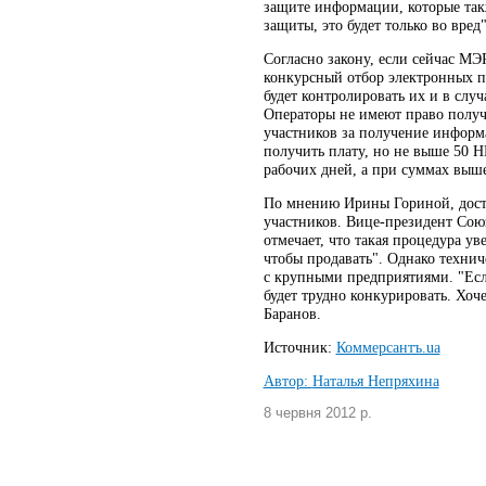
защите информации, которые такж
защиты, это будет только во вре
Согласно закону, если сейчас МЭ
конкурсный отбор электронных пл
будет контролировать их и в слу
Операторы не имеют право получа
участников за получение информа
получить плату, но не выше 50 НМ
рабочих дней, а при суммах выше
По мнению Ирины Гориной, дост
участников. Вице-президент Со
отмечает, что такая процедура у
чтобы продавать". Однако техни
с крупными предприятиями. "Есл
будет трудно конкурировать. Хо
Баранов.
Источник:
Коммерсантъ.ua
Автор:
Наталья Непряхина
8 червня 2012 р.