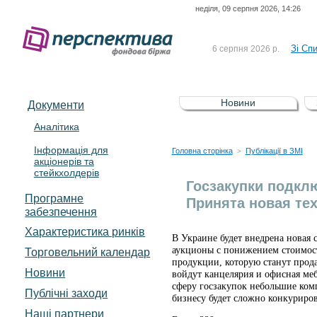
неділя, 09 серпня 2026, 14:26
До Сп
4 серпня 2026 р.
відсоткова електронна 
Зі Сп
6 серпня 2026 р.
До Сп
5 серпня 2026 р.
UA4000239099)
Зі сп
5 серпня 2026 р.
Новини
Документи
UA4000232607)
До ув
5 серпня 2026 р.
Аналітика
Інформація для
До Сп
4 серпня 2026 р.
Головна сторінка
Публікації в ЗМІ
>
акціонерів та
відсоткова електронна 
стейкхолдерів
Зі Сп
6 серпня 2026 р.
Госзакупки подклю
Програмне
Принята новая те
забезпечення
Характеристика pинків
В Украине будет внедрена новая 
аукционы с понижением стоимости
Торговельний календар
продукции, которую станут прода
Новини
войдут канцелярия и офисная меб
сферу госзакупок небольшие комп
Публічні заходи
бизнесу будет сложно конкуриро
Наші партнери