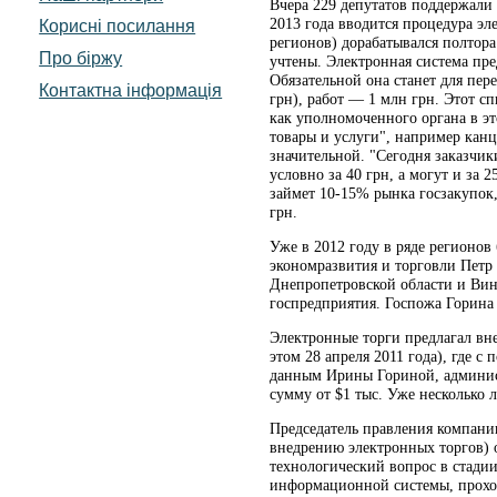
Вчера 229 депутатов поддержали 
2013 года вводится процедура э
Корисні посилання
регионов) дорабатывался полтора
Про біржу
учтены. Электронная система пре
Обязательной она станет для пере
Контактна інформація
грн), работ — 1 млн грн. Этот 
как уполномоченного органа в эт
товары и услуги", например канц
значительной. "Сегодня заказчи
условно за 40 грн, а могут и за 2
займет 10-15% рынка госзакупок,
грн.
Уже в 2012 году в ряде регионов
экономразвития и торговли Петр 
Днепропетровской области и Винн
госпредприятия. Госпожа Горина 
Электронные торги предлагал вн
этом 28 апреля 2011 года), где 
данным Ирины Гориной, админист
сумму от $1 тыс. Уже несколько 
Председатель правления компани
внедрению электронных торгов) о
технологический вопрос в стадии
информационной системы, прохож