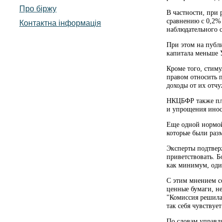
Про біржу
В частности, при
сравнению с 0,2%
Контактна інформація
наблюдательного 
При этом на публи
капитала меньше 
Кроме того, стим
правом относить п
доходы от их отчу
НКЦБФР также пла
и упрощения инос
Еще одной нормой
которые были раз
Эксперты подтвер
приветствовать. 
как минимум, один
С этим мнением с
ценные бумаги, н
"Комиссия решила
так себя чувствуе
По словам управл