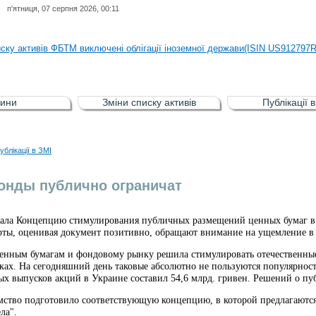
п'ятниця, 07 серпня 2026, 00:11
иску активів регульованого фондового ринку (РФР) включена Корпоративн
иску активів ФБТМ виключені облігації іноземної держави(ISIN US912797
иску активів РФР включені Облігація внутрішніх державних позик Україн
иску активів РФР виключені Облігація внутрішніх державних позик Україн
ини
Зміни списку активів
Публікації 
аги власників облігацій ISIN UA5000008459 серії В ТОВ"ФАСТФІНАНС"
иску активів регульованого фондового ринку (РФР) включена Корпоративн
ублікації в ЗМІ
иску активів ФБТМ виключені облігації іноземної держави(ISIN US912797
онды публично ограничат
ла Концепцию стимулирования публичных размещений ценных бумаг в 
рты, оценивая документ позитивно, обращают внимание на ущемление в
енным бумагам и фондовому рынку решила стимулировать отечественны
ах. На сегодняшний день таковые абсолютно не пользуются популярность
ых выпусков акций в Украине составил 54,6 млрд. гривен. Решений о пу
омство подготовило соответствующую концепцию, в которой предлагаются
ла".