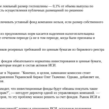
ее лояльный размер госпошлины — 0,1% от объема выпуска по
ость осуществления публичных размещений по решению
еличивать уставный фонд компании нельзя, если размер собственного
а из предложенных норм касается наделения налогоплательщика
 отчетном периоде (а не в том периоде, когда были признаны и
ков резервных требований по ценным бумагам из биржевого реестра
 фондов обязательного норматива инвестирования в ценные бумаги,
оторые входят в состав активов ИСИ.
г в Украине. "Конечно, в целом, начинание комиссии стоит
равления Украинской биржи Олег Ткаченко. Однако, добавляет он,
ов.
ходит, что инвестиционные фонды будут обязаны покупать такие
есторам?", — негодует директор одной из управляющих компаний. —
оров, то эту проблему можно решить за счет фондов. Рынок ИСИ и
епрессивной" нормы в отношении ИСИ, остальные положения