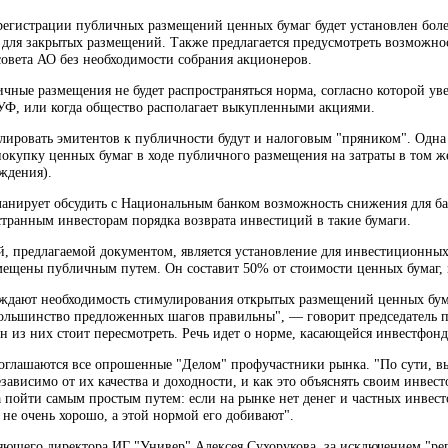
 регистрации публичных размещений ценных бумаг будет установлен бол
 для закрытых размещений. Также предлагается предусмотреть возможн
совета АО без необходимости собрания акционеров.
чные размещения не будет распространяться норма, согласно которой ув
УФ, или когда общество располагает выкупленными акциями.
улировать эмитентов к публичности будут и налоговым "пряником". Одн
окупку ценных бумаг в ходе публичного размещения на затраты в том же
ждения).
нирует обсудить с Национальным банком возможность снижения для бан
транным инвесторам порядка возврата инвестиций в такие бумаги.
, предлагаемой документом, является установление для инвестиционных
мещены публичным путем. Он составит 50% от стоимости ценных бумаг, к
ждают необходимость стимулирования открытых размещений ценных бума
Большинство предложенных шагов правильны", — говорит председатель п
 из них стоит пересмотреть. Речь идет о норме, касающейся инвестфонд
оглашаются все опрошенные "Делом" профучастники рынка. "По сути, вы
езависимо от их качества и доходности, и как это объяснять своим инв
 пойти самым простым путем: если на рынке нет денег и частных инвест
т не очень хорошо, а этой нормой его добивают".
яющего директора ИГ "Универ" Алексея Сухорукова, за исключением "р