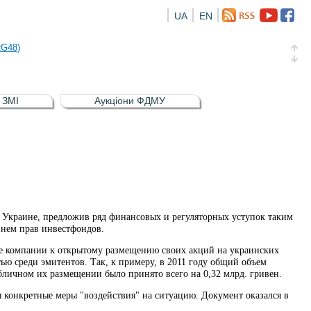
UA
EN
а облігація відсоткова електронна іменна (ISIN UA5000016726)
RG48)
и (ISIN UA4000239099)
и (ISIN UA4000232607)
в ЗМІ
Аукціони ФДМУ
а облігація відсоткова електронна іменна (ISIN UA5000016726)
RG48)
Украине, предложив ряд финансовых и регуляторных уступок таким
 нем прав инвестфондов.
е компании к открытому размещению своих акций на украинских
ю среди эмитентов. Так, к примеру, в 2011 году общий объем
бличном их размещении было принято всего на 0,32 млрд. гривен.
 конкретные меры "воздействия" на ситуацию. Документ оказался в