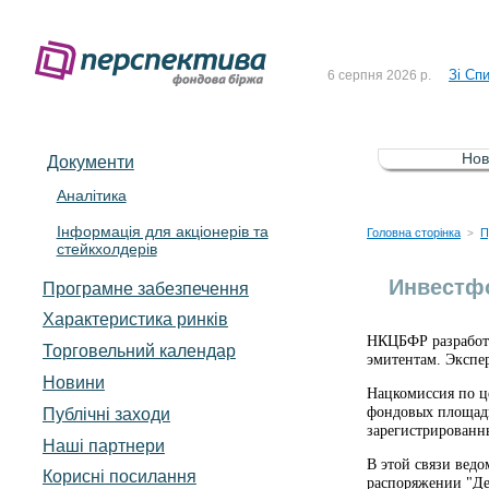
До Сп
4 серпня 2026 р.
Зі Сп
6 серпня 2026 р.
До Сп
5 серпня 2026 р.
Зі сп
5 серпня 2026 р.
Нов
Документи
До ув
5 серпня 2026 р.
Аналітика
Інформація для акціонерів та
До Сп
4 серпня 2026 р.
Головна сторінка
П
>
стейкхолдерів
Зі Сп
6 серпня 2026 р.
Инвестф
Програмне забезпечення
Характеристика pинків
НКЦБФР разработа
Торговельний календар
эмитентам. Экспе
Новини
Нацкомиссия по ц
фондовых площадк
Публічні заходи
зарегистрированн
Наші партнери
В этой связи вед
Корисні посилання
распоряжении "Де