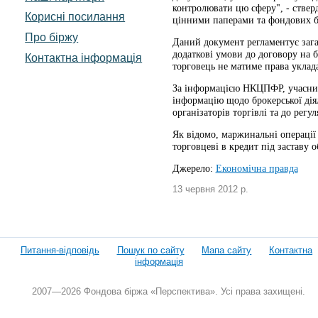
контролювати цю сферу", - ствер
Корисні посилання
цінними паперами та фондових
Про біржу
Даний документ регламентує зага
додаткові умови до договору на 
Контактна інформація
торговець не матиме права уклад
За інформацією НКЦПФР, учасники
інформацію щодо брокерської діял
організаторів торгівлі та до регул
Як відомо, маржинальні операції 
торговцеві в кредит під заставу 
Джерело:
Економічна правда
13 червня 2012 р.
Питання-відповідь
Пошук по сайту
Мапа сайту
Контактна
інформація
2007—2026 Фондова біржа «Перспектива». Усі права захищені.