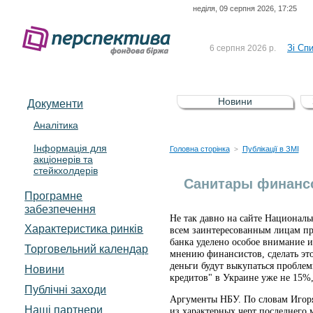
неділя, 09 серпня 2026, 17:25
До Сп
4 серпня 2026 р.
відсоткова електронна 
Зі Сп
6 серпня 2026 р.
До Сп
5 серпня 2026 р.
UA4000239099)
Зі сп
5 серпня 2026 р.
Новини
Документи
UA4000232607)
До ув
5 серпня 2026 р.
Аналітика
Інформація для
До Сп
4 серпня 2026 р.
Головна сторінка
Публікації в ЗМІ
>
акціонерів та
відсоткова електронна 
стейкхолдерів
Зі Сп
6 серпня 2026 р.
Санитары финансо
Програмне
забезпечення
Не так давно на сайте Национал
Характеристика pинків
всем заинтересованным лицам при
банка уделено особое внимание и
Торговельний календар
мнению финансистов, сделать это
деньги будут выкупаться пробле
Новини
кредитов" в Украине уже не 15%
Публічні заходи
Аргументы НБУ. По словам Игоря
Наші партнери
из характерных черт последнего