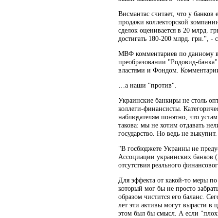
Висмантас считает, что у банков 
продажи коллекторской компании
сделок оценивается в 20 млрд. г
достигать 180-200 млрд. грн.", - 
МВФ комментариев по данному воп
преобразовании "Родовид-банка"
властями и Фондом. Комментарии
…а наши "против".
Украинские банкиры не столь опт
коллеги-финансисты. Категориче
наблюдателям понятно, что устам
такова: мы не хотим отдавать не
государство. Но ведь не выкупит. 
"В госбюджете Украины не предус
Ассоциации украинских банков (А
отсутствия реального финансовог
Для эффекта от какой-то меры п
который мог бы не просто забрать
образом чистится его баланс. Се
лет эти активы могут вырасти в ц
этом был бы смысл. А если "плох