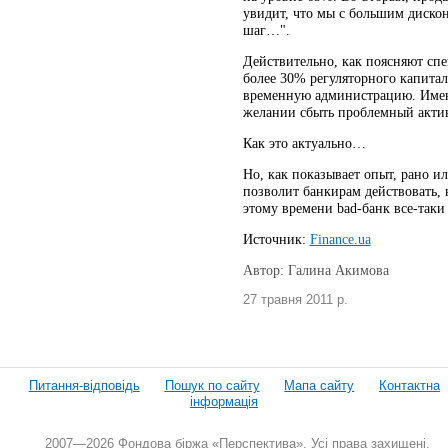
увидит, что мы с большим дискон
шаг…".
Действительно, как поясняют спе
более 30% регуляторного капитал
временную администрацию. Именно
желании сбыть проблемный акти
Как это актуально…
Но, как показывает опыт, рано 
позволит банкирам действовать,
этому времени bad-банк все-таки 
Источник:
Finance.ua
Автор: Галина Акимова
27 травня 2011 р.
Питання-відповідь
Пошук по сайту
Мапа сайту
Контактна
інформація
2007—2026 Фондова біржа «Перспектива». Усі права захищені.