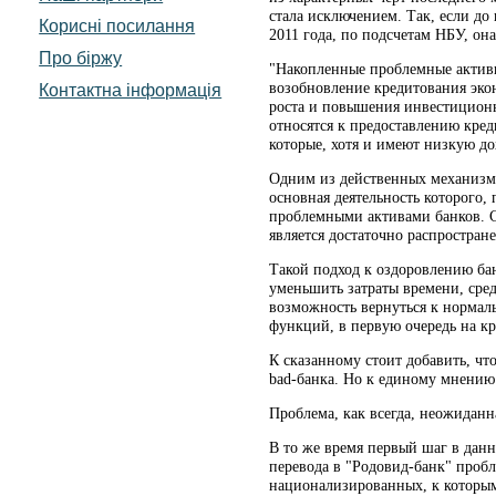
стала исключением. Так, если до
Корисні посилання
2011 года, по подсчетам НБУ, он
Про біржу
"Накопленные проблемные активы
возобновление кредитования эко
Контактна інформація
роста и повышения инвестиционно
относятся к предоставлению кред
которые, хотя и имеют низкую до
Одним из действенных механизмо
основная деятельность которого
проблемными активами банков. С
является достаточно распростра
Такой подход к оздоровлению бан
уменьшить затраты времени, сре
возможность вернуться к нормал
функций, в первую очередь на кр
К сказанному стоит добавить, чт
bad-банка. Но к единому мнению
Проблема, как всегда, неожидан
В то же время первый шаг в дан
перевода в "Родовид-банк" пробл
национализированных, к которым 