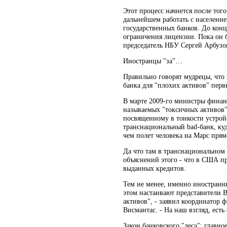
Этот процесс начнется после тог
дальнейшем работать с население
государственных банков. До конц
ограничения лицензии. Пока он б
председатель НБУ Сергей Арбузо
Иностранцы "за"…
Правильно говорят мудрецы, что 
банка для "плохих активов" перв
В марте 2009-го министры финан
называемых "токсичных активов" 
посвященному в тонкости устройс
транснациональный bad-банк, куд
чем полет человека на Марс прям
Да что там в транснациональном
объяснений этого - что в США пр
выданных кредитов.
Тем не менее, именно иностранны
этом настаивают представители 
активов", - заявил координатор
Висмантас. - На наш взгляд, ест
Закон банковского "леса": главно