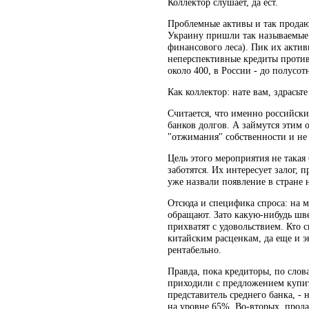
Коллектор слушает, да ест.
Проблемные активы и так продают
Украину пришли так называемые di
финансового леса). Пик их актив
неперспективные кредиты против
около 400, в России - до полусот
Как коллектор: нате вам, здрасьте
Считается, что именно российск
банков долгов. А займутся этим
"отжимания" собственности и не
Цель этого мероприятия не такая 
заботятся. Их интересует залог,
уже назвали появление в стране н
Отсюда и специфика спроса: на м
обращают. Зато какую-нибудь ш
прихватят с удовольствием. Кто 
китайским расценкам, да еще и э
рентабельно.
Правда, пока кредиторы, по слов
приходили с предложением купить
представитель среднего банка, -
на уровне 65%. Во-вторых, прода