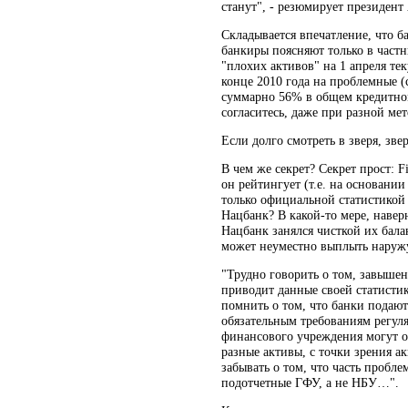
станут", - резюмирует президент
Складывается впечатление, что 
банкиры поясняют только в частн
"плохих активов" на 1 апреля тек
конце 2010 года на проблемные (
суммарно 56% в общем кредитном 
согласитесь, даже при разной м
Если долго смотреть в зверя, зве
В чем же секрет? Секрет прост: F
он рейтингует (т.е. на основани
только официальной статистикой 
Нацбанк? В какой-то мере, наверн
Нацбанк занялся чисткой их бала
может неуместно выплыть наружу.
"Трудно говорить о том, завышен
приводит данные своей статистик
помнить о том, что банки подают
обязательным требованиям регуля
финансового учреждения могут от
разные активы, с точки зрения а
забывать о том, что часть проб
подотчетные ГФУ, а не НБУ…".