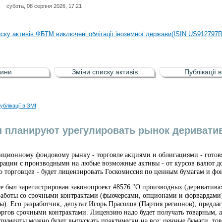
субота, 08 серпня 2026, 17:21
иску активів регульованого фондового ринку (РФР) включена Корпоративн
иску активів ФБТМ виключені облігації іноземної держави(ISIN US912797
иску активів РФР включені Облігація внутрішніх державних позик Україн
иску активів РФР виключені Облігація внутрішніх державних позик Україн
ини
Зміни списку активів
Публікації 
аги власників облігацій ISIN UA5000008459 серії В ТОВ"ФАСТФІНАНС"
иску активів регульованого фондового ринку (РФР) включена Корпоративн
ублікації в ЗМІ
иску активів ФБТМ виключені облігації іноземної держави(ISIN US912797
 планируют урегулировать рынок деривати
иционному фондовому рынку - торговле акциями и облигациями - готовят
ерации с производными на любые возможные активы - от курсов валют д
до торговцев - будет лицензировать Госкомиссия по ценным бумагам и 
е был зарегистрирован законопроект #8576 "О производных (деривативах
аботы со срочными контрактами (фьючерсами, опционами и форвардам
). Его разработчик, депутат Игорь Прасолов (Партия регионов), предла
оргов срочными контрактами. Лицензию надо будет получать товарным,
рументы можно будет выпускать практически на все: ценные бумаги, тов