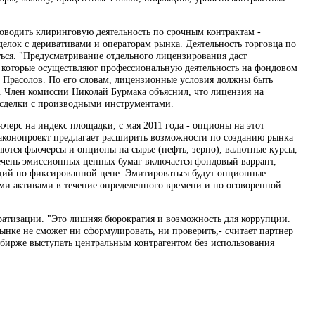
водить клиринговую деятельность по срочным контрактам -
делок с деривативами и операторам рынка. Деятельность торговца по
ься. "Предусматривание отдельного лицензирования даст
 которые осуществляют профессиональную деятельность на фондовом
Прасолов. По его словам, лицензионные условия должны быть
 Член комиссии Николай Бурмака объяснил, что лицензия на
 сделки с производными инструментами.
ючерс на индекс площадки, с мая 2011 года - опционы на этот
Законопроект предлагает расширить возможности по созданию рынка
ются фьючерсы и опционы на сырье (нефть, зерно), валютные курсы,
ечень эмиссионных ценных бумаг включается фондовый варрант,
аций по фиксированной цене. Эмитироваться будут опционные
ми активами в течение определенного времени и по оговоренной
ратизации. "Это лишняя бюрократия и возможность для коррупции.
нке не сможет ни сформулировать, ни проверить,- считает партнер
ь бирже выступать центральным контрагентом без использования