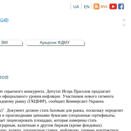
UA
EN
а облігація відсоткова електронна іменна (ISIN UA5000016726)
RG48)
и (ISIN UA4000239099)
и (ISIN UA4000232607)
в ЗМІ
Аукціони ФДМУ
а облігація відсоткова електронна іменна (ISIN UA5000016726)
RG48)
вов
 серьезного конкурента. Депутат Игорь Прасолов предлагает
о официального уровня инфляции. Участников нового сегмента
фондовому рынку (ГКЦБФР), сообщает Коммерсант-Украина.
)". Документ должен стать базовым для рынка, поскольку определит
и) и производными ценными бумагами (опционные сертификаты,
гает лицензировать площадки, которые намерены стать
 аграрным, валютным и другим биржам (кроме фондовых).
ары, валюту, процентные ставки, инфляцию, уровень контрактных