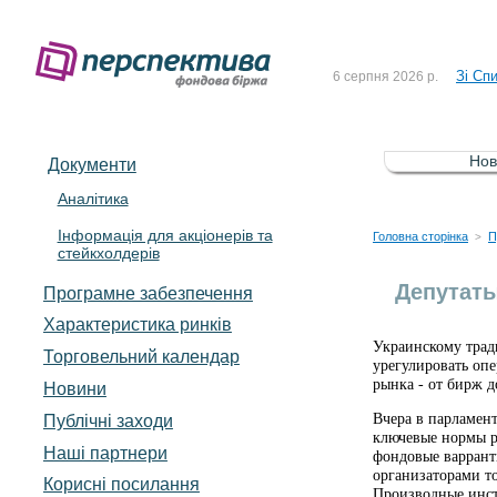
До Сп
4 серпня 2026 р.
Зі Сп
6 серпня 2026 р.
До Сп
5 серпня 2026 р.
Зі сп
5 серпня 2026 р.
Нов
Документи
До ув
5 серпня 2026 р.
Аналітика
Інформація для акціонерів та
До Сп
4 серпня 2026 р.
Головна сторінка
П
>
стейкхолдерів
Зі Сп
6 серпня 2026 р.
Депутаты
Програмне забезпечення
Характеристика pинків
Украинскому трад
Торговельний календар
урегулировать оп
рынка - от бирж 
Новини
Вчера в парламент
Публічні заходи
ключевые нормы р
Наші партнери
фондовые варранты
организаторами т
Корисні посилання
Производные инст