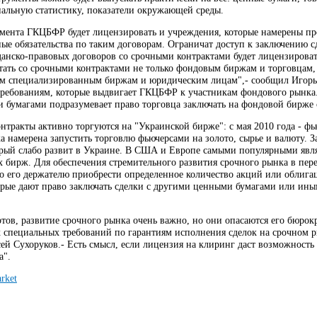
альную статистику, показатели окружающей среды.
мента ГКЦБФР будет лицензировать и учреждения, которые намерены про
ые обязательства по таким договорам. Ограничат доступ к заключению с
анско-правовых договоров со срочными контрактами будет лицензироват
тать со срочными контрактами не только фондовым биржам и торговцам,
им специализированным биржам и юридическим лицам",- сообщил Игорь 
ребованиям, которые выдвигает ГКЦБФР к участникам фондового рынка.
 бумагами подразумевает право торговца заключать на фондовой бирже
нтракты активно торгуются на "Украинской бирже": с мая 2010 года - фь
а намерена запустить торговлю фьючерсами на золото, сырье и валюту. 
орый слабо развит в Украине. В США и Европе самыми популярными явля
 бирж. Для обеспечения стремительного развития срочного рынка в пер
во его держателю приобрести определенное количество акций или облиг
орые дают право заключать сделки с другими ценными бумагами или ины
тов, развитие срочного рынка очень важно, но они опасаются его бюрок
 специальных требований по гарантиям исполнения сделок на срочном ры
сей Сухоруков.- Есть смысл, если лицензия на клиринг даст возможност
а".
rket