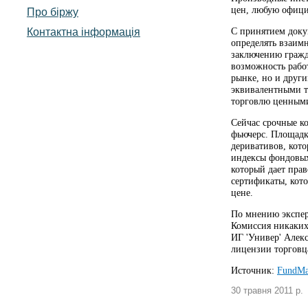
цен, любую офици
Про біржу
Контактна інформація
С принятием доку
определять взаимн
заключению гражд
возможность рабо
рынке, но и друг
эквивалентными т
торговлю ценными
Сейчас срочные ко
фьючерс. Площадк
деривативов, кот
индексы фондовых
который дает пра
сертификаты, кот
цене.
По мнению экспер
Комиссия никаких
ИГ 'Универ' Алек
лицензии торговц
Источник:
FundMa
30 травня 2011 р.