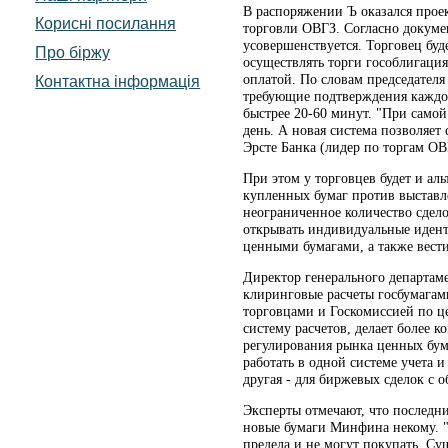
В распоряжении Ъ оказался прое
Корисні посилання
торговли ОВГЗ. Согласно докумен
усовершенствуется. Торговец буд
Про біржу
осуществлять торги гособлигация
оплатой. По словам председател
Контактна інформація
требующие подтверждения каждой
быстрее 20-60 минут. "При само
день. А новая система позволяет
Эрсте Банка (лидер по торгам О
При этом у торговцев будет и аль
купленных бумаг против выставле
неограниченное количество сдело
открывать индивидуальные идент
ценными бумагами, а также вест
Директор генерального департа
клиринговые расчеты госбумагам
торговцами и Госкомиссией по ц
систему расчетов, делает более 
регулирования рынка ценных бум
работать в одной системе учета и
другая - для биржевых сделок с 
Эксперты отмечают, что последн
новые бумаги Минфина некому. "
предела и не могут покупать. Сущ