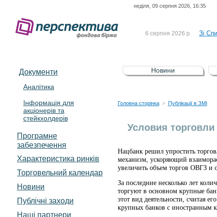
неділя, 09 серпня 2026, 16:35
До Сп
4 серпня 2026 р.
відсоткова електронна 
Зі Сп
6 серпня 2026 р.
До Сп
5 серпня 2026 р.
UA4000239099)
Зі сп
5 серпня 2026 р.
Новини
Документи
UA4000232607)
До ув
5 серпня 2026 р.
Аналітика
Інформація для
До Сп
4 серпня 2026 р.
Головна сторінка
Публікації в ЗМІ
>
акціонерів та
відсоткова електронна 
стейкхолдерів
Зі Сп
6 серпня 2026 р.
Условия торговли
Програмне
забезпечення
Нацбанк решил упростить торгов
Характеристика pинків
механизм, ускоряющий взаиморас
увеличить объем торгов ОВГЗ и о
Торговельний календар
За последние несколько лет коли
Новини
торгуют в основном крупные бан
этот вид деятельности, считая е
Публічні заходи
крупных банков с иностранным к
Наші партнери