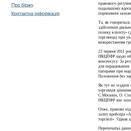
правового регулюв
Про біржу
подальшому вдоск
Контактна інформація
порівняння зазнач
Та, як говориться
здійснення діяльн
позику клієнту» 
торговець) при ук
використанням гро
23 червня 2011 ро
НКЦПФР щодо обго
консенсусу. За р
для опрацювання.
паперами при мар
Положення без за
Як тут не згадати
торговців цінними
С.Москвін, О. Ста
НКЦПФР він зазнав
Отже, правове під
залпу крейсера «
торгівлі». Однак 
Перепечатка данн