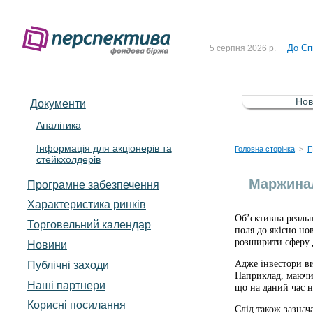
Рішен
4 серпня 2026 р.
До Сп
5 серпня 2026 р.
Зі сп
5 серпня 2026 р.
До ув
5 серпня 2026 р.
Нов
Документи
До Сп
4 серпня 2026 р.
Аналітика
Інформація для акціонерів та
Рішен
4 серпня 2026 р.
Головна сторінка
П
>
стейкхолдерів
До Сп
5 серпня 2026 р.
Маржинал
Програмне забезпечення
Характеристика pинків
Об’єктивна реальн
Торговельний календар
поля до якісно но
розширити сферу д
Новини
Адже інвестори в
Публічні заходи
Наприклад, маючи 
Наші партнери
що на даний час н
Корисні посилання
Слід також зазнач