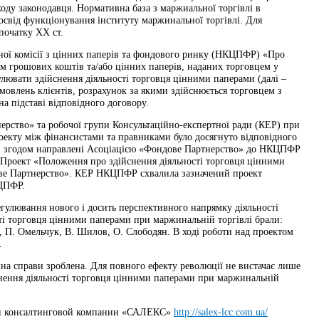
оду законодавця. Нормативна база з маржиальної торгівлі в
свід функціонування інституту маржинальної торгівлі. Для
початку ХХ ст.
льної комісії з цінних паперів та фондового ринку (НКЦПФР) «Про
ям грошових коштів та/або цінних паперів, наданих торговцем у
лювати здійснення діяльності торговця цінними паперами (далі –
амовлень клієнтів, розрахунок за якими здійснюється торговцем з
а підставі відповідного договору.
нерство» та робочої групи Консультаційно-експертної ради (КЕР) при
кту між фінансистами та правниками було досягнуто відповідного
були згодом направлені Асоціацією «Фондове Партнерство» до НКЦПФР
Проект «Положення про здійснення діяльності торговця цінними
ове Партнерство». КЕР НКЦПФР схвалила зазначений проект
КЦПФР.
егулювання нового і досить перспективного напрямку діяльності
ті торговця цінними паперами при маржинальній торгівлі брали:
а, П. Омельчук, В. Шилов, О. Слободян. В ході роботи над проектом
.
на справи зроблена. Для повного ефекту революції не вистачає лише
нення діяльності торговця цінними паперами при маржинальній
кой консалтинговой компании «САЛЕКС»
http://salex-lcc.com.ua/