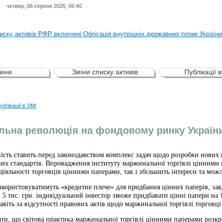
четвер, 06 серпня 2026, 06:40
ня НКЦПФР від 04.08.2026 р.стосовно обігу цінних паперів окремих това
иску активів РФР включені Облігація внутрішніх державних позик Україн
иску активів РФР виключені Облігація внутрішніх державних позик Україн
аги власників облігацій ISIN UA5000008459 серії В ТОВ"ФАСТФІНАНС"
ини
Зміни списку активів
Публікації 
иску активів регульованого фондового ринку (РФР) включена Корпоративн
ня НКЦПФР від 04.08.2026 р.стосовно обігу цінних паперів окремих това
ублікації в ЗМІ
иску активів РФР включені Облігація внутрішніх державних позик Україн
ьна революція на фондовому ринку Україн
ість ставить перед законодавством комплекс задач щодо розробки нових
вих стандартів. Впровадження інституту маржинальної торгівлі цінними 
іяльності торговців цінними паперами, так і збільшить інтереси та мож
икористовуватимуть «кредитне плече» для придбання цінних паперів, за
5 тис. грн. індивідуальний інвестор зможе придбавати цінні папери на 10
авіть за відсутності правових актів щодо маржинальної торгівлі торговц
ати, що світова практика маржинальної торгівлі цінними паперами розкр