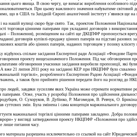
ання цього явища. В свою чергу, це вимагає вироблення особливого підх
оналюватиметься. При цьому важливого значення набуватиме світовий до
имо, що в США та Західній Європі аналогічний інститут з’явився ще на 
, і на нашій вулиці скоро буде свято. Так, проектом Положення Націона
ості торговця цінними паперами при укладанні договорів з використанн
(далі – Положення), розміщеним на сайті ще ДКЦПФР пропонується врегу
ладанні договорів купівлі-продажу цінних паперів на підставі разових з
шових коштів або цінних паперів, наданих торговцем у позику клієнту н
ку відбулось спільне засідання Експертної ради Асоціації «Фондове Парт
ворення проекту вищезазначеного Положення. Під час обговорення прое
езультатами обговорення учасники засідання виробили пропозиції, які 
 А вже 21 липня 2011 року на засіданні КЕР при НКЦПФР було схвалено 
жинальній торгівлі», розробленого Експертною Радою Асоціації «Фонд
уважень, а також було прийнято рішення передати його на розгляд до Н
 про людей, завдяки зусиллям яких Україна може отримати нормативне р
 паперами. Отже, участь у розробці Положення про здійснення діяльнос
родубцев, О. Сухоруков, В. Дубінко, Р. Магомедов, В. Ревчук, О. Брикін
 суттєвих змін. Була змінена і сама концепція маржинального договору
гтунтя мажинальної торгівлі цінними паперами закладено. Добра полови
Аврори» у вигляді затвердження проекту НКЦПФР «Положення про здійс
це лише питання часу.
ого материала разрешена исключительно со ссылкой на сайт Юридичес