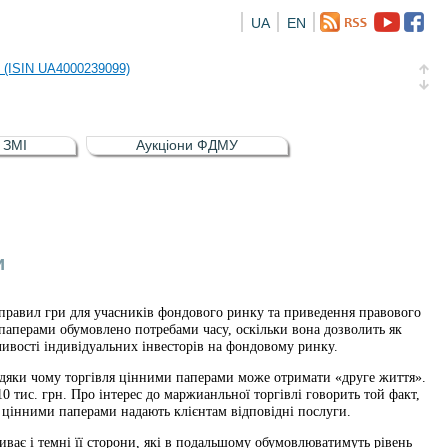
UA
EN
риств
и (ISIN UA4000239099)
и (ISIN UA4000232607)
в ЗМІ
Аукціони ФДМУ
а облігація відсоткова електронна іменна (ISIN UA5000016726)
риств
и (ISIN UA4000239099)
и
 правил гри для учасників фондового ринку та приведення правового
паперами обумовлено потребами часу, оскільки вона дозволить як
ливості індивідуальних інвесторів на фондовому ринку.
вдяки чому торгівля цінними паперами може отримати «друге життя».
 тис. грн. Про інтерес до маржианльної торгівлі говорить той факт,
і цінними паперами надають клієнтам відповідні послуги.
иває і темні її сторони, які в подальшому обумовлюватимуть рівень