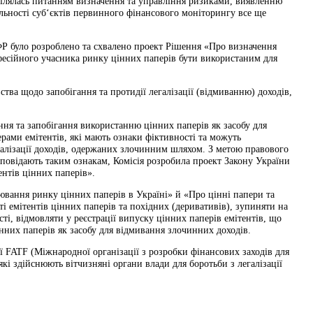
ділялась питанням визначення та управління ризиками, виявленню
льності суб‘єктів первинного фінансового моніторингу все ще
ФР було розроблено та схвалено проект Рішення «Про визначення
фесійного учасника ринку цінних паперів бути використаним для
тва щодо запобігання та протидії легалізації (відмиванню) доходів,
ння та запобігання використанню цінних паперів як засобу для
рами емітентів, які мають ознаки фіктивності та можуть
галізації доходів, одержаних злочинним шляхом. З метою правового
дповідають таким ознакам, Комісія розробила проект Закону України
нтів цінних паперів».
ювання ринку цінних паперів в Україні» й «Про цінні папери та
 емітентів цінних паперів та похідних (деривативів), зупиняти на
ті, відмовляти у реєстрації випуску цінних паперів емітентів, що
нних паперів як засобу для відмивання злочинних доходів.
ії FATF (Міжнародної організації з розробки фінансових заходів для
кі здійснюють вітчизняні органи влади для боротьби з легалізації