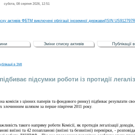
субота, 08 серпня 2026, 12:51
иску активів регульованого фондового ринку (РФР) включена Корпоративн
иску активів ФБТМ виключені облігації іноземної держави(ISIN US912797
иску активів РФР включені Облігація внутрішніх державних позик Україн
иску активів РФР виключені Облігація внутрішніх державних позик Україн
ини
Зміни списку активів
Публікації 
аги власників облігацій ISIN UA5000008459 серії В ТОВ"ФАСТФІНАНС"
иску активів регульованого фондового ринку (РФР) включена Корпоративн
ублікації в ЗМІ
иску активів ФБТМ виключені облігації іноземної держави(ISIN US912797
ідбиває підсумки роботи із протидії легалі
комісія з цінних паперів та фондового ринку) підбиває результати своєї
х злочинним шляхом за перше півріччя 2011 року.
жливість такого напряму роботи Комісії, як протидія легалізації доход
нові виїзні та 42 позапланові (виїзні та безвиїзні) перевірки, - розпов