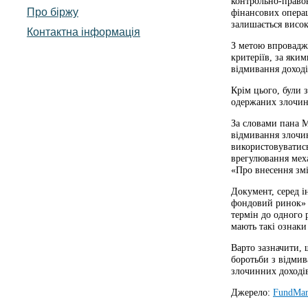
контрольно-право
Про біржу
фінансових операц
залишається висо
Контактна інформація
З метою впровадж
критеріїв, за яки
відмивання доход
Крім цього, були 
одержаних злочин
За словами пана М
відмивання злочин
використовуватись
врегулювання меха
«Про внесення змі
Документ, серед і
фондовий ринок» в
термін до одного 
мають такі ознаки
Варто зазначити, 
боротьби з відмив
злочинних доході
Джерело:
FundMar