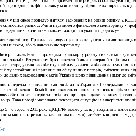
вої роботи ДКЦПФР. - Під час проведення перевірок особлива увага при
ій, що підлягають фінансовому моніторингу. Доля таких порушень в дія
кою».
ення у цій сфері процедур нагляду, заснованих на оцінці ризику, ДКЦП
ми оцінюється ризик суб‘єкта первинного фінансового моніторингу - про
ів, одержаних злочинним шляхом, або фінансування тероризму».
затверджені нові Правила розгляду справ про порушення вимог законодавс
ним шляхом, або фінансуванню тероризму.
исюри, також Комісія проводила планомірну роботу і в системі відстеже
них доходів. Регулятором був проведений аналіз операцій з цінним папе
 для непродуктивного відтоку капіталу, ухилення від оподаткування, ле
нізму запобігання і припинення обігу цінних паперів, емітенти яких ві
н до деяких законодавчих актів України щодо підвищення вимог до еміте
ншого передбачає внесення змін до Законів України «Про державне регул
 частині надання Комісії повноважень встановлювати ознаки фіктивності
року обіг цінних паперів та похідних, що відповідають ознакам фіктивнос
 тощо. Така новація має значно покращити ситуацію із використанням ці
що 5 - 6 вересня 2011 року ДКЦПФР візьме участь у засіданні виїзної міс
анням коштів, отриманих злочинним шляхом), де будуть оцінені заходи, я
в.
ket