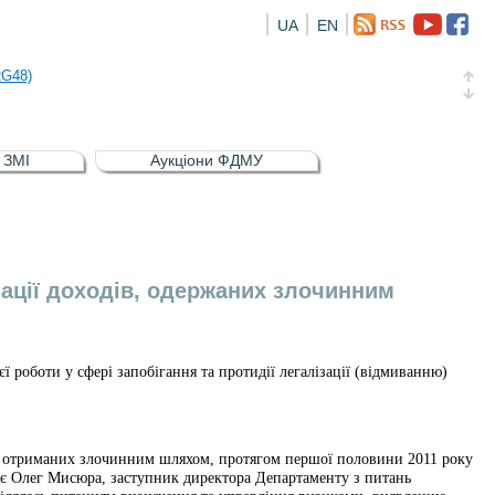
UA
EN
а облігація відсоткова електронна іменна (ISIN UA5000016726)
RG48)
и (ISIN UA4000239099)
и (ISIN UA4000232607)
в ЗМІ
Аукціони ФДМУ
а облігація відсоткова електронна іменна (ISIN UA5000016726)
RG48)
зації доходів, одержаних злочинним
 роботи у сфері запобігання та протидії легалізації (відмиванню)
ів, отриманих злочинним шляхом, протягом першої половини 2011 року
ідає Олег Мисюра, заступник директора Департаменту з питань