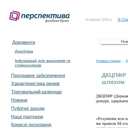
До Сп
4 серпня 2026 р.
Зі Сп
6 серпня 2026 р.
До Сп
5 серпня 2026 р.
Зі сп
5 серпня 2026 р.
Нов
Документи
До ув
5 серпня 2026 р.
Аналітика
Інформація для акціонерів та
До Сп
4 серпня 2026 р.
Головна сторінка
П
>
стейкхолдерів
Зі Сп
6 серпня 2026 р.
ДКЦПФР п
Програмне забезпечення
шляхом
Характеристика pинків
Торговельний календар
ДКЦПФР (Державна 
Новини
доходів, одержани
Публічні заходи
Наші партнери
«Розуміючи всю ва
ми провели 84 пла
Корисні посилання