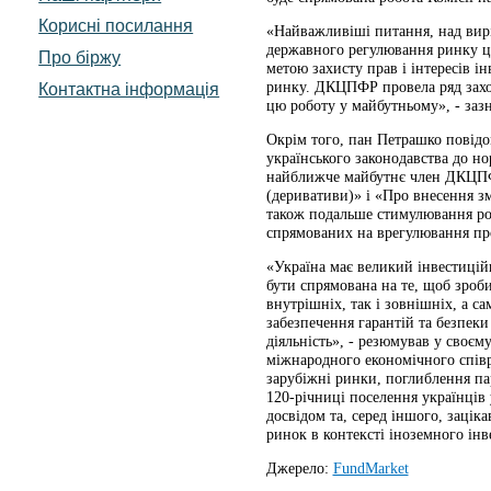
Корисні посилання
«Найважливіші питання, над вирі
державного регулювання ринку ці
Про біржу
метою захисту прав і інтересів і
ринку. ДКЦПФР провела ряд захо
Контактна інформація
цю роботу у майбутньому», - зазн
Окрім того, пан Петрашко повід
українського законодавства до но
найближче майбутнє член ДКЦПФ
(деривативи)» і «Про внесення з
також подальше стимулювання роз
спрямованих на врегулювання пр
«Україна має великий інвестицій
бути спрямована на те, щоб зроб
внутрішніх, так і зовнішніх, а с
забезпечення гарантій та безпеки
діяльність», - резюмував у своє
міжнародного економічного співр
зарубіжні ринки, поглиблення па
120-річниці поселення українців 
досвідом та, серед іншого, зацік
ринок в контексті іноземного інв
Джерело:
FundMarket