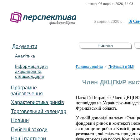
четвер, 06 серпня 2026, 14:03
До Сп
4 серпня 2026 р.
відсоткова електронна 
Зі Сп
6 серпня 2026 р.
До Сп
5 серпня 2026 р.
UA4000239099)
Зі сп
5 серпня 2026 р.
Новини
Документи
UA4000232607)
До ув
5 серпня 2026 р.
Аналітика
Інформація для
До Сп
4 серпня 2026 р.
Головна сторінка
Публікації в ЗМІ
>
акціонерів та
відсоткова електронна 
стейкхолдерів
Зі Сп
6 серпня 2026 р.
Член ДКЦПФР вист
Програмне
забезпечення
Олексій Петрашко, Член ДКЦПФР (
Характеристика pинків
доповіддю на Українсько-канадськ
Франківській області.
Торговельний календар
У своїй доповіді на тему «Стан 
Новини
фондовий ринок в контексті іноз
та принципи роботи Комісії, роз
Публічні заходи
результати, які свідчать про дин
Наші партнери
буде спрямована робота Комісії 