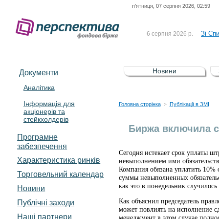
п'ятниця, 07 серпня 2026, 02:59
До Сп
4 серпня 2026 р.
відсоткова електронна 
Зі Сп
6 серпня 2026 р.
До Сп
5 серпня 2026 р.
UA4000239099)
Зі сп
5 серпня 2026 р.
Новини
Документи
UA4000232607)
До ув
5 серпня 2026 р.
Аналітика
Інформація для
До Сп
4 серпня 2026 р.
Головна сторінка
Публікації в ЗМІ
>
акціонерів та
відсоткова електронна 
стейкхолдерів
Зі Сп
6 серпня 2026 р.
Биржа включила с
Програмне
забезпечення
Сегодня истекает срок уплаты шт
Характеристика pинків
невыполнением ими обязательств
Компания обязана уплатить 10% 
Торговельний календар
суммы невыполненных обязательст
как это в понедельник случилос
Новини
Как объяснил председатель правл
Публічні заходи
может повлиять на исполнение с
Наші партнери
менеджмент в этом случае полнос