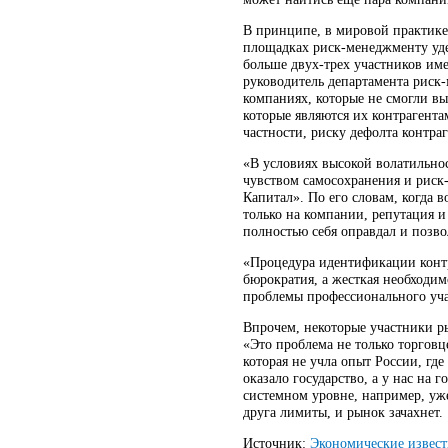
В принципе, в мировой практике
площадках риск-менеджменту уде
больше двух-трех участников им
руководитель департамента риск-
компаниях, которые не смогли вы
которые являются их контрагент
частности, риску дефолта контраг
«В условиях высокой волатильно
чувством самосохранения и рис
Капитал». По его словам, когда 
только на компании, репутация и
полностью себя оправдал и позв
«Процедура идентификации контра
бюрократия, а жесткая необходи
проблемы профессионального уча
Впрочем, некоторые участники ры
«Это проблема не только торгов
которая не учла опыт России, г
оказало государство, а у нас на 
системном уровне, например, уж
друга лимиты, и рынок зачахнет.
Источник:
Экономические извест