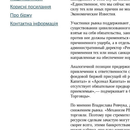
«Единственное, что мы сейчас мо
Корисні посилання
силу тех или иных причин не мо
Экономические Известия.
Про біржу
Участники рынка поддерживают д
Контактна інформація
существовании цивилизованного 
взятые на себя обязательства, за
против нее должны применяться 
причиненного ущерба, а в отдель
административный директор «Ре
применения тех или иных санкци
направленные на обеспечение н
Аналогичной позиции придержив
привлечении к ответственности 
фондовой биржей присущей ей ре
Капитал» и «Арсенал Капитал» вп
отсутствует обязательное предва
приемлемые»,— подчеркивает в б
Торговцы».
По мнению Владислава Ревчука, 
снижением рынка. «Механизм РЕ
торговли. Поэтому при стремите
ресурсом сделкам зачастую могут
скорее всего, этими банкротства
может найтись еще пара компани