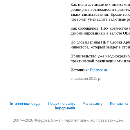
Как полагает аналитик инвестко
расширить возможности правител
таких заимствований. Кроме того
позволит уменьшить валютные ри
Как сообщалось, НБУ совместно 
деноминированных в валюте ОВГ
По словам главы НБУ Сергея Арбу
инвестора, который зайдет в стр
Правительство уже неоднократно
практической реализации эти пл
Источник:
Finance.ua
6 вересня 2011 р.
Питання-відповідь
Пошук по сайту
Мапа сайту
Контактна
інформація
2007—2026 Фондова біржа «Перспектива». Усі права захищені.