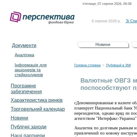
п'ятниця, 07 серпня 2026, 06:08
До Сп
4 серпня 2026 р.
відсоткова електронна 
Зі Сп
6 серпня 2026 р.
До Сп
5 серпня 2026 р.
UA4000239099)
Зі сп
5 серпня 2026 р.
Новини
Документи
UA4000232607)
До ув
5 серпня 2026 р.
Аналітика
Інформація для
До Сп
4 серпня 2026 р.
Головна сторінка
Публікації в ЗМІ
>
акціонерів та
відсоткова електронна 
стейкхолдерів
Зі Сп
6 серпня 2026 р.
Валютные ОВГЗ мо
Програмне
поспособствуют п
забезпечення
Характеристика pинків
cДеноминированные в валюте обл
планирует Национальный банк Ук
Торговельний календар
нерезидентов, однако вряд ли п
Новини
агентством "Интерфакс-Украина"
Публічні заходи
Аналитик по долговым рынкам ин
привлечений по новому инструме
Наші партнери