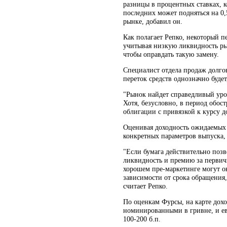
разницы в процентных ставках, к
последних может подняться на 0,
рынке, добавил он.
Как полагает Репко, некоторый 
учитывая низкую ликвидность ры
чтобы оправдать такую замену.
Специалист отдела продаж долго
переток средств однозначно буде
"Рынок найдет справедливый уров
Хотя, безусловно, в период обо
облигации с привязкой к курсу до
Оценивая доходность ожидаемых ц
конкретных параметров выпуска, 
"Если бумага действительно позв
ликвидность и премию за первич
хорошем пре-маркетинге могут ок
зависимости от срока обращения, 
считает Репко.
По оценкам Фурсы, на карте дох
номинированными в гривне, и ев
100-200 б.п.