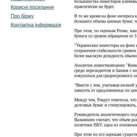
большинства инвесторов ключевым
практически не будет.
Корисні посилання
Про біржу
В то же время на фоне интереса
большего объема ценных бумаг, ч
Контактна інформація
При этом, по оценкам Репко, наи
бумаги со сроком обращения от 3 
"Украинские инвесторы на фоне н
сохранения стабильности гривни 
более высокую доходность обычны
Аналитик инвесткомпании "Конко
среди нерезидентов и банков с и
покупаться для среднесрочного 
"Вместе с тем, учитывая низкий
зависеть от предложенных по цен
Между тем, Рекрут отметила, что
долговых бумаг и стимулировать,
Руководитель аналитического по
Вальчишен считает, что объем ра
политики НБУ, одна из основных 
При этом по его оценкам существ