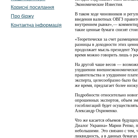
Экономические Известия.
Корисні посилання
В таком ходе чиновников и регу
Про біржу
введения валютных ОВГЗ правите
внутреннем рынке»,— комментируе
Контактна інформація
такие ценные бумаги снизят стои
«Теоретически за счет размещени
разницы в доходности этих ценн
продолжает мысль президент Укр
время можно говорить лишь о рост
На другой чаше весов — возмож
ухудшении внешнеэкономических р
правительства и ухудшение плат
эксперта, целесообразно было бы
же время, предлагает более низк
Подробности относительно новог
опрошенных экспертов, объем эм
гособлигаций будет осуществлят
Александр Охрименко.
Что же касается объемов будущи
Диалог Украина» Марии Репко, п
небольшими. Это связано с тем, 
ликвидность, а в данных бумагах