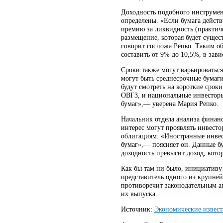
Доходность подобного инструмент
определены. «Если бумага действ
премию за ликвидность (практиче
размещение, которая будет сущес
говорит госпожа Репко. Таким об
составить от 9% до 10,5%, в зав
Сроки также могут варьироваться
могут быть среднесрочные бумаги
будут смотреть на короткие срок
ОВГЗ, и национальные инвесторы
бумаг»,— уверена Мария Репко.
Начальник отдела анализа финан
интерес могут проявлять инвест
облигациям. «Иностранные инвес
бумаг»,— поясняет он. Данные бу
доходность превысит доход, кот
Как бы там ни было, инициативу Н
представитель одного из крупне
противоречит законодательным ак
их выпуска.
Источник:
Экономические извест