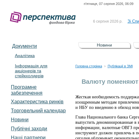
п'ятниця, 07 серпня 2026, 06:09
До Сп
4 серпня 2026 р.
відсоткова електронна 
Зі Сп
6 серпня 2026 р.
До Сп
5 серпня 2026 р.
UA4000239099)
Зі сп
5 серпня 2026 р.
Новини
Документи
UA4000232607)
До ув
5 серпня 2026 р.
Аналітика
Інформація для
До Сп
4 серпня 2026 р.
Головна сторінка
Публікації в ЗМІ
>
акціонерів та
відсоткова електронна 
стейкхолдерів
Зі Сп
6 серпня 2026 р.
Валюту поменяют 
Програмне
забезпечення
Жесткая необходимость поддержа
Характеристика pинків
изощренным методам привлечения
и НБУ по введению в обиход но
Торговельний календар
Глава Национального банка Серг
Новини
выпустить деноминированные в в
информации, валютные ОВГЗ пред
Публічні заходи
инструмент должен привлечь в п
Наші партнери
сегодня обдумывает окончательн