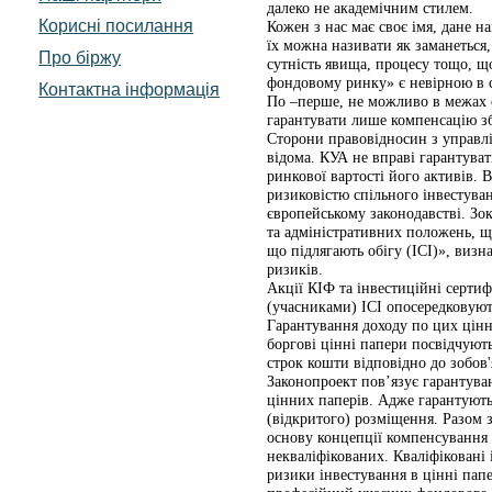
далеко не академічним стилем.
Корисні посилання
Кожен з нас має своє імя, дане 
їх можна називати як заманеться
Про біржу
сутність явища, процесу тощо, щ
фондовому ринку» є невірною в 
Контактна інформація
По –перше, не можливо в межах о
гарантувати лише компенсацію зби
Сторони правовідносин з управлі
відома. КУА не вправі гарантуват
ринкової вартості його активів. 
ризиковістю спільного інвестува
європейському законодавстві. Зо
та адміністративних положень, що
що підлягають обігу (ICI)», виз
ризиків.
Акції КІФ та інвестиційні серти
(учасниками) ІСІ опосередковуют
Гарантування доходу по цих цінн
боргові цінні папери посвідчуют
строк кошти відповідно до зобов'
Законопроект пов’язує гарантуван
цінних паперів. Адже гарантуютьс
(відкритого) розміщення. Разом 
основу концепції компенсування з
некваліфікованих. Кваліфіковані 
ризики інвестування в цінні пап