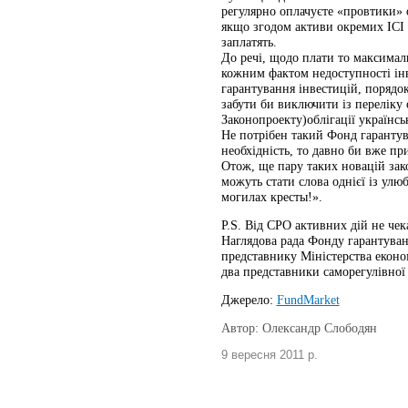
регулярно оплачуєте «провтики» 
якщо згодом активи окремих ІСІ б
заплатять.
До речі, щодо плати то максимал
кожним фактом недоступності інв
гарантування інвестицій, порядок
забути би виключити із переліку 
Законопроекту)облігації українськ
Не потрібен такий Фонд гарантув
необхідність, то давно би вже пр
Отож, ще пару таких новацій зак
можуть стати слова однієї із ул
могилах кресты!».
P.S. Від СРО активних дій не чек
Наглядова рада Фонду гарантуван
представнику Міністерства економ
два представники саморегулівної 
Джерело:
FundMarket
Автор: Олександр Слободян
9 вересня 2011 р.