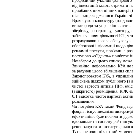
професійний учасник фондового р
від інвестицій мають отримати н
придбаних ними цінних паперів)
після запровадження в Україні чі
Враховуючи конюктуру фондового
винагороди за управління активам
зберігачу, реєстратору, аудитору
забезпеченням діяльності ІСІ, у 
розрахунково-касове обслуговуван
обов'язкової інформації щодо дія
рекламні послуги, пов'язані з ро
поступово «з’їдають» прибуток ін
Незабаром до цього списку може 
Звичайно, неформально. КУА не 
за рахунок цього збільшення спла
Законопроектом КУА, в управлінні
здійснена шляхом публічного (від
чистої вартості активів ПІФ, емі
(відкритого) розміщення. КІФ, е
0,1 відсотка чистої вартості акти
розміщення.
Чи потрібен КУА такий Фонд гара
фондів, існує механізм диверсифік
ефективніше буде посилити держа
вдосконалити систему рейтингува
решт, запустити інститут фінанс
Тут є ще один пікантний момент. 