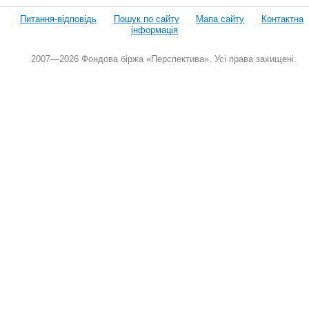
Питання-відповідь
Пошук по сайту
Мапа сайту
Контактна
інформація
2007—2026 Фондова біржа «Перспектива». Усі права захищені.