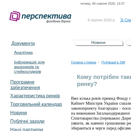
четвер, 06 серпня 2026, 13:37
До Сп
4 серпня 2026 р.
відсоткова електронна 
Зі Сп
6 серпня 2026 р.
До Сп
5 серпня 2026 р.
UA4000239099)
Зі сп
5 серпня 2026 р.
Новини
Документи
UA4000232607)
До ув
5 серпня 2026 р.
Аналітика
Інформація для
До Сп
4 серпня 2026 р.
Головна сторінка
Публікації в ЗМІ
>
акціонерів та
відсоткова електронна 
стейкхолдерів
Зі Сп
6 серпня 2026 р.
Кому потрібен та
Програмне
ринку?
забезпечення
Характеристика pинків
Вже кілька років привид Фонду г
Кабінет Міністрів України схвал
Торговельний календар
законопроекту благородна – поси
Новини
на виконання Загальнодержавної 
Співтовариства (переважно Дирек
Публічні заходи
уявити, як навчені грошовими р
збираються в черги перед офісам
Наші партнери