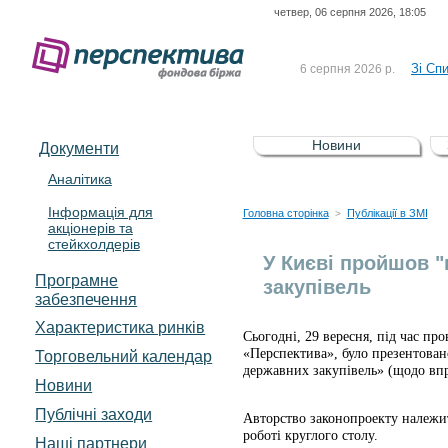
четвер, 06 серпня 2026, 18:05
До Сп
4 серпня 2026 р.
відсоткова електронна 
Зі Сп
6 серпня 2026 р.
До Сп
5 серпня 2026 р.
UA4000239099)
Зі сп
5 серпня 2026 р.
Новини
Документи
UA4000232607)
До ув
5 серпня 2026 р.
Аналітика
Інформація для
До Сп
4 серпня 2026 р.
Головна сторінка
Публікації в ЗМІ
>
акціонерів та
відсоткова електронна 
стейкхолдерів
Зі Сп
6 серпня 2026 р.
У Києві пройшов "
Програмне
закупівель
забезпечення
Характеристика pинків
Сьогодні, 29 вересня, під час пр
«Перспектива», було презентован
Торговельний календар
державних закупівель» (щодо вп
Новини
Публічні заходи
Авторство законопроекту належит
роботі круглого столу.
Наші партнери