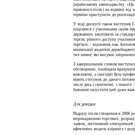
українському законодавству: «Це
правового поля і на відміну від 
терміни приступити до реалізації
У ході дискусії також виступив С
поділився з учасниками своїм ба
державних закупівель за стандар
торгів, рівного доступу учасник
торгівлі, - відзначив пан Антоно
мінімізації видатків держбюджет
тих вимог, які висуває запропон
З завершальним словом виступила 
обговоренні, пообіцяла врахувати
важливою, а сьогодні була профес
мають стосунок до даного питання
числі десь і скептичні, з іншого 
бажання запустити цей дуже важ
Для довідки:
Відразу після створення в 2006 
впровадженню торгових, розрахун
заявок, легітимний електронний 
ефективну модель клірингу і розр