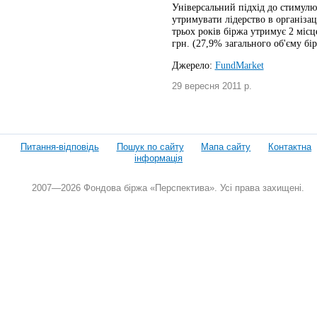
Універсальний підхід до стимулюв
утримувати лідерство в організац
трьох років біржа утримує 2 місце
грн. (27,9% загального об'єму бір
Джерело:
FundMarket
29 вересня 2011 р.
Питання-відповідь
Пошук по сайту
Мапа сайту
Контактна
інформація
2007—2026 Фондова біржа «Перспектива». Усі права захищені.