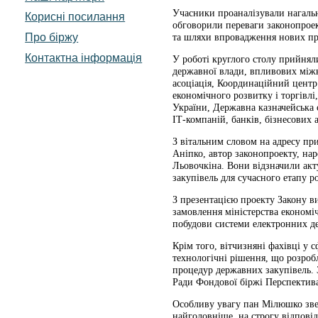
Учасники проаналізували нагальні
Корисні посилання
обговорили переваги законопроек
Про біржу
та шляхи впровадження нових пр
Контактна інформація
У роботі круглого столу прийняли
державної влади, впливових міжн
асоціація, Координаційний центр
економічного розвитку і торгівл
України, Державна казначейська 
ІТ-компаній, банків, бізнесових 
З вітальним словом на адресу пр
Аніпко, автор законопроекту, на
Льовочкіна. Вони відзначили ак
закупівель для сучасного етапу р
З презентацією проекту Закону в
замовлення міністерства економі
побудови системи електронних де
Крім того, вітчизняні фахівці у с
технологічні рішення, що розро
процедур державних закупівель. 
Ради Фондової біржі Перспектива
Особливу увагу пан Мілюшко зверн
найголовніше, на строгу відповід