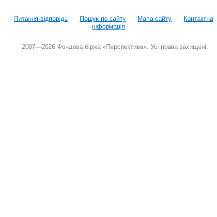
Питання-відповідь
Пошук по сайту
Мапа сайту
Контактна
інформація
2007—2026 Фондова біржа «Перспектива». Усі права захищені.