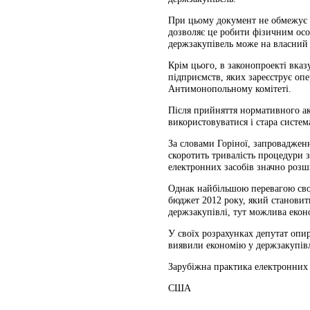
При цьому документ не обмежує кі
дозволяє це робити фізичним ос
держзакупівель може на власний 
Крім цього, в законопроекті вказ
підприємств, яких зареєструє опе
Антимонопольному комітеті.
Після прийняття нормативного акт
використовуватися і стара систем
За словами Горіної, запровадженн
скоротить тривалість процедури 
електронних засобів значно розши
Однак найбільшою перевагою сво
бюджет 2012 року, який становит
держзакупівлі, тут можлива еконо
У своїх розрахунках депутат опир
виявили економію у держзакупівл
Зарубіжна практика електронних 
США