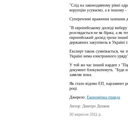
"Слід на законодавчому рівні одр
корупцію усуваємо, а в іншому - 
Суперечливі враження залишив д
"В європейському досвіді вибору
розглядається не як біржа, а як т
європейський досвід трохи інший
державних закупівель в Україні 
Експерт також сумнівається, чи з
Україні нема електронного уряду
У той же час інший нардеп з "Пар
документ блокуватимуть. "Буде н
заявляє вона.
Як стало відомо ЕП, парламент ро
році.
Джерело:
Економічна правда
Автор: Дмитро Дєнков
30 вересня 2011 р.