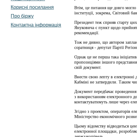
Корисні посилання
Втім, це питання ще довго могло
інституції, зокрема, Світовий бан
Про біржу
Президент теж сприяв старту цих
Контактна інформація
Януковича є пункт щодо прийняття
рекомендації.
Тож не дивно, що автором заплан
соратниця - депутат Партії Регіон
Однак це не перша така ініціатив
пропозиціями іншого представник
свій документ.
Внести свою лепту в електронні 
Кабміні не затвердили. Таким чи
Документ передбачає проведення 
з використанням електронного до
контактуватимуть лише через еле
Згідно з проектом, операторів е
Міністерство економічного розвит
Цьому відомству відводиться цент
електронної площадки, розробляє
держзакупівель.