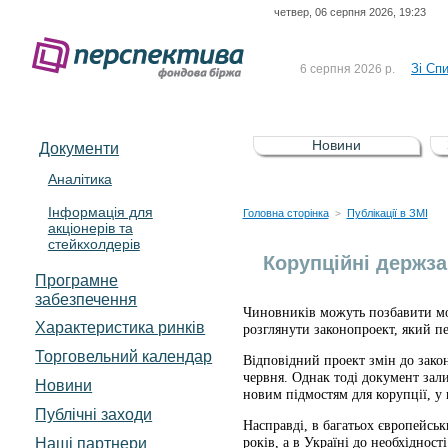
четвер, 06 серпня 2026, 19:23
До Сп
4 серпня 2026 р.
відсоткова електронна 
Зі Сп
6 серпня 2026 р.
До Сп
5 серпня 2026 р.
UA4000239099)
Зі сп
5 серпня 2026 р.
Новини
Документи
UA4000232607)
До ув
5 серпня 2026 р.
Аналітика
Інформація для
До Сп
4 серпня 2026 р.
Головна сторінка
Публікації в ЗМІ
>
акціонерів та
відсоткова електронна 
стейкхолдерів
Зі Сп
6 серпня 2026 р.
Корупційні держза
Програмне
забезпечення
Чиновників можуть позбавити мо
Характеристика pинків
розглянути законопроект, який п
Торговельний календар
Відповідний проект змін до зако
червня. Однак тоді документ зал
Новини
новим підмостям для корупції, у 
Публічні заходи
Насправді, в багатьох європейсь
Наші партнери
років, а в Україні до необхіднос