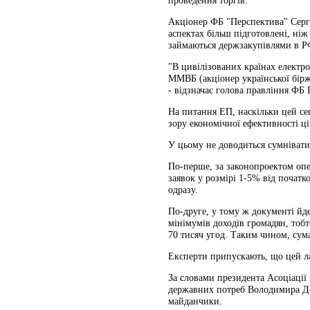
проведення торгів.
Акціонер ФБ "Перспектива" Серг
аспектах більш підготовлені, ніж
займаються держзакупівлями в РФ
"В цивілізованих країнах електро
ММВБ (акціонер української бірж
- відзначає голова правління Ф
На питання ЕП, наскільки цей се
зору економічної ефективності ці
У цьому не доводиться сумнівати
По-перше, за законопроектом опе
заявок у розмірі 1-5% від початко
одразу.
По-друге, у тому ж документі йд
мінімумів доходів громадян, тоб
70 тисяч угод. Таким чином, сум
Експерти припускають, що цей ла
За словами президента Асоціації 
державних потреб Володимира До
майданчики.