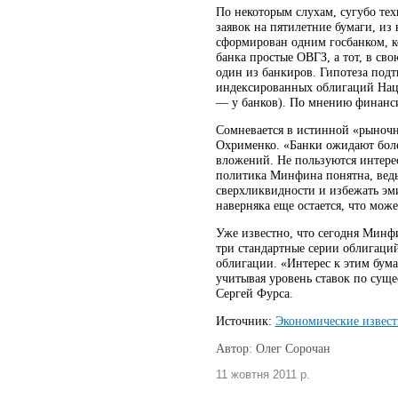
По некоторым слухам, сугубо тех
заявок на пятилетние бумаги, из 
сформирован одним госбанком, к
банка простые ОВГЗ, а тот, в св
один из банкиров. Гипотеза подт
индексированных облигаций Нацба
— у банков). По мнению финанси
Сомневается в истинной «рыночн
Охрименко. «Банки ожидают боле
вложений. Не пользуются интерес
политика Минфина понятна, ведь 
сверхликвидности и избежать эм
наверняка еще остается, что мо
Уже известно, что сегодня Минф
три стандартные серии облигаций 
облигации. «Интерес к этим бума
учитывая уровень ставок по су
Сергей Фурса.
Источник:
Экономические извест
Автор: Олег Сорочан
11 жовтня 2011 р.