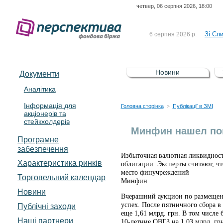
четвер, 06 серпня 2026, 18:00
До Сп
4 серпня 2026 р.
відсоткова електронна 
Зі Сп
6 серпня 2026 р.
До Сп
5 серпня 2026 р.
UA4000239099)
Зі сп
5 серпня 2026 р.
Новини
Документи
UA4000232607)
До ув
5 серпня 2026 р.
Аналітика
Інформація для
До Сп
4 серпня 2026 р.
Головна сторінка
Публікації в ЗМІ
>
акціонерів та
відсоткова електронна 
стейкхолдерів
Зі Сп
6 серпня 2026 р.
Минфин нашел по
Програмне
забезпечення
Избыточная валютная ликвидност
Характеристика pинків
облигации. Эксперты считают, ч
место финучреждений
Торговельний календар
Минфин
Новини
Вчерашний аукцион по размещен
успех. После пятничного сбора в 
Публічні заходи
еще 1,61 млрд. грн. В том числе
Наші партнери
10-летние ОВГЗ на 1,03 млрд. г