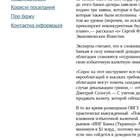
до этого банки-дилеры заявляли 
Корисні посилання
подано три заявки, которые и б
которые также были исполнены. «
Про біржу
том же уровне (впрочем, не искл
Контактна інформація
превалируют неконкурентные биды
плане»,— рассказал «і» Сергей Ф
Экономические Известия.
Эксперты считают, что в сложи
банкам в силу невысокой доходн
облигации становятся «отдушино
свою избыточную валютную ликв
«Спрос на этот инструмент все-т
еврооблигаций и высоких требов
облигации могут помочь захеджи
случае девальвации гривни,— от
Дмитрий Сологуб.— С учетом деф
продавать валюту, которой сейчас
В то же время размещения ОВГЗ 
практически вынужденный. «Пока
влиянием избыточной валютной л
рынков «ИНГ Банка (Украина)» А
минимум в $1 млрд., поэтому мо
если оно сойдется в доходности 