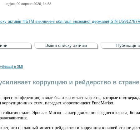
неділя, 09 серпня 2026, 14:58
иску активів регульованого фондового ринку (РФР) включена Корпоративн
иску активів ФБТМ виключені облігації іноземної держави(ISIN US912797
иску активів РФР включені Облігація внутрішніх державних позик Україн
иску активів РФР виключені Облігація внутрішніх державних позик Україн
ини
Зміни списку активів
Публікації 
аги власників облігацій ISIN UA5000008459 серії В ТОВ"ФАСТФІНАНС"
иску активів регульованого фондового ринку (РФР) включена Корпоративн
ублікації в ЗМІ
иску активів ФБТМ виключені облігації іноземної держави(ISIN US912797
силивает коррупцию и рейдерство в стране
сь пресс-конференция, в ходе были высветлены факты, которые подтверж
 коррупционных схем, передает корреспондент FundMarket.
 события стали: Ярослав Мисяц - лидер движения среднего класса, Богда
равозащитник.
екрет, что на данный момент рейдерство и коррупция в нашей стране дос