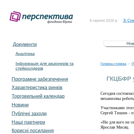
До Сп
4 серпня 2026 р.
Зі Сп
6 серпня 2026 р.
До Сп
5 серпня 2026 р.
Зі сп
5 серпня 2026 р.
Нов
Документи
До ув
5 серпня 2026 р.
Аналітика
Інформація для акціонерів та
До Сп
4 серпня 2026 р.
Головна сторінка
П
>
стейкхолдерів
Зі Сп
6 серпня 2026 р.
ГКЦБФР у
Програмне забезпечення
Характеристика pинків
Сегодня состояла
Торговельний календар
механизмы роботы
Новини
Участниками этого
Сергей Тишин - п
Публічні заходи
Наші партнери
«Ни для кого не с
Ярослав Мисяц.
Корисні посилання