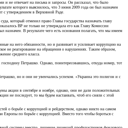
и и не отвечает на письма и запросы. Он рассказал, что было
ультате которого выяснилось, что 3 июня 2009 года он был назначен
нт с утверждением в Верховной Раде.
уда, который отменил право Главы государства назначать главу
оказалось ВР не только не утверждала его как Главу Комиссии
л назначен. В результате чего есть основания полагать, что мы имеем
нные на него обязанности, но и развивает и усиливает коррупцию на
кое не реагирование на обращения о нарушениях. Таким образом,
жение среднего класса.
господину Петрашко. Однако, поинтересовавшись, откуда номер, тот
Петрашко, но и они не увенчались успехом. «Украина это полигон и с
дены акции в сентябре и ноябре, однако, они не дали положительных
кции не последует, то мы будем настаивать, чтоб его сняли с этой
астей о борьбе с коррупцией и рейдерством, однако никто на самом
ан Европы по борьбе с коррупцией. Вместо того чтобы бороться с
вной системы реестра, лишение лицензий профучастников фондового