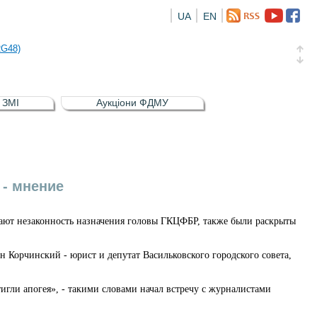
UA
EN
а облігація відсоткова електронна іменна (ISIN UA5000016726)
RG48)
и (ISIN UA4000239099)
и (ISIN UA4000232607)
в ЗМІ
Аукціони ФДМУ
а облігація відсоткова електронна іменна (ISIN UA5000016726)
RG48)
 - мнение
дают незаконность назначения головы ГКЦФБР, также были раскрыты
н Корчинский - юрист и депутат Васильковского городского совета,
тигли апогея», - такими словами начал встречу с журналистами