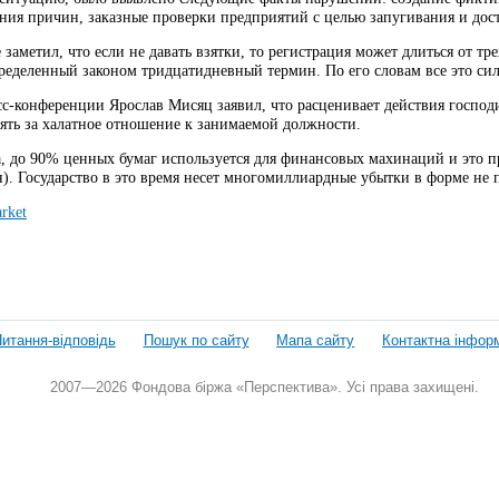
ения причин, заказные проверки предприятий с целью запугивания и до
заметил, что если не давать взятки, то регистрация может длиться от тре
пределенный законом тридцатидневный термин. По его словам все это си
с-конференции Ярослав Мисяц заявил, что расценивает действия господи
нять за халатное отношение к занимаемой должности.
, до 90% ценных бумаг используется для финансовых махинаций и это п
н). Государство в это время несет многомиллиардные убытки в форме не
rket
итання-відповідь
Пошук по сайту
Мапа сайту
Контактна інфор
2007—2026 Фондова біржа «Перспектива». Усі права захищені.