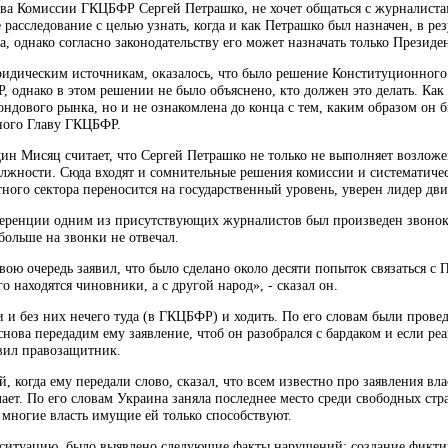
ава Комиссии ГКЦБФР Сергей Петрашко, не хочет общаться с журналистам
 расследование с целью узнать, когда и как Петрашко был назначен, в рез
 однако согласно законодательству его может назначать только Президе
идическим источникам, оказалось, что было решение Конституционного с
однако в этом решении не было объяснено, кто должен это делать. Как 
ндового рынка, но и не ознакомлена до конца с тем, каким образом он бы
ного Главу ГКЦБФР.
дин Мисяц считает, что Сергей Петрашко не только не выполняет возложе
лжности. Сюда входят и сомнительные решения комиссии и систематичес
тного сектора переносится на государственный уровень, уверен лидер дви
ференции одним из присутствующих журналистов был произведен звонок 
больше на звонки не отвечал.
ою очередь заявил, что было сделано около десяти попыток связаться с 
о находятся чиновники, а с другой народ», - сказал он.
 и без них нечего туда (в ГКЦБФР) и ходить. По его словам были прове
снова передадим ему заявление, чтоб он разобрался с бардаком и если реа
явил правозащитник.
, когда ему передали слово, сказал, что всем известно про заявления вл
лает. По его словам Украина заняла последнее место среди свободных стр
 многие власть имущие ей только способствуют.
ситуацию, было выявлено следующие факты нарушений: создание фикти