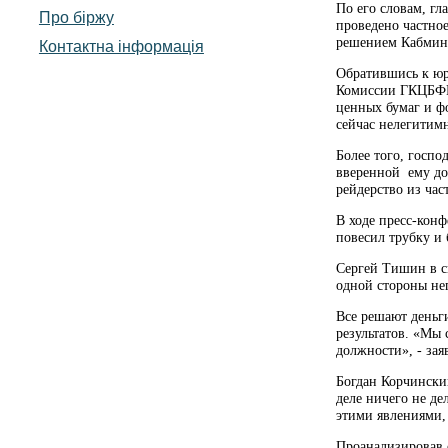
По его словам, гл
Про біржу
проведено частное
решением Кабмина,
Контактна інформація
Обратившись к юр
Комиссии ГКЦБФР, 
ценных бумаг и фо
сейчас нелегитим
Более того, госпо
вверенной ему до
рейдерство из час
В ходе пресс-кон
повесил трубку и 
Сергей Тишин в св
одной стороны нег
Все решают деньги
результатов. «Мы 
должности», - за
Богдан Корчинский
деле ничего не де
этими явлениями,
Проанализировав 