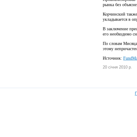
рынка без объясн
Корчинский также 
укладывается в о
В заключение прес
его необходимо с
По словам Мисяца
этому непричасте
Источник:
FundMa
20 січня 2010 р.
П