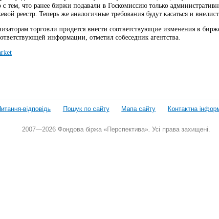
но с тем, что ранее биржи подавали в Госкомиссию только администрати
евой реестр. Теперь же аналогичные требования будут касаться и внелис
анизаторам торговли придется внести соответствующие изменения в бирж
оответствующей информации, отметил собеседник агентства.
rket
итання-відповідь
Пошук по сайту
Мапа сайту
Контактна інфор
2007—2026 Фондова біржа «Перспектива». Усі права захищені.