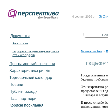
До Сп
4 серпня 2026 р.
Зі Сп
6 серпня 2026 р.
До Сп
5 серпня 2026 р.
Зі сп
5 серпня 2026 р.
Нов
Документи
До ув
5 серпня 2026 р.
Аналітика
Інформація для акціонерів та
До Сп
4 серпня 2026 р.
Головна сторінка
П
>
стейкхолдерів
Зі Сп
6 серпня 2026 р.
ГКЦБФР 
Програмне забезпечення
Характеристика pинків
Государственная 
Торговельний календар
Украине требован
Новини
Эти закреплено р
предоставления а
Публічні заходи
13 января и вступ
Наші партнери
В пресс-службе ф
Корисні посилання
информации, кото