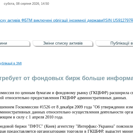
субота, 08 серпня 2026, 14:50
иску активів регульованого фондового ринку (РФР) включена Корпоративн
иску активів ФБТМ виключені облігації іноземної держави(ISIN US912797
иску активів РФР включені Облігація внутрішніх державних позик Україн
иску активів РФР виключені Облігація внутрішніх державних позик Україн
ини
Зміни списку активів
Публікації 
аги власників облігацій ISIN UA5000008459 серії В ТОВ"ФАСТФІНАНС"
иску активів регульованого фондового ринку (РФР) включена Корпоративн
ублікації в ЗМІ
иску активів ФБТМ виключені облігації іноземної держави(ISIN US912797
требует от фондовых бирж больше информ
комиссия по ценным бумагам и фондовому рынку (ГКЦБФР) расширила с
ий относительно предоставления ГКЦБФР административных данных.
ешением Госкомиссии #1526 от 8 декабря 2009 года "Об утверждении и
дминистративных данных относительно осуществления деятельности орг
ающим в силу с 1 апреля 2010 года.
ондовой биржи "ПФТС" (Киев) агентству "Интерфакс-Украина" пояснили,
рая предоставляется организаторами торговли в ГКЦБФР, вырастет миним