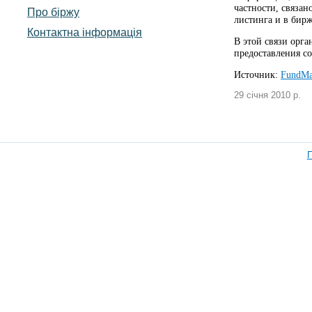
частности, связа
Про біржу
листинга и в бирж
Контактна інформація
В этой связи орг
предоставления с
Источник:
FundMa
29 січня 2010 р.
П