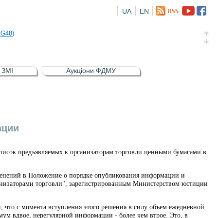
UA
EN
а облігація відсоткова електронна іменна (ISIN UA5000016726)
RG48)
и (ISIN UA4000239099)
и (ISIN UA4000232607)
в ЗМІ
Аукціони ФДМУ
а облігація відсоткова електронна іменна (ISIN UA5000016726)
RG48)
ации
писок предъявляемых к организаторам торговли ценными бумагами в
зменений в Положение о порядке опубликования информации и
анизаторами торговли", зарегистрированным Министерством юстиции
 что с момента вступления этого решения в силу объем ежедневной
ум вдвое, нерегулярной информации - более чем втрое. Это, в