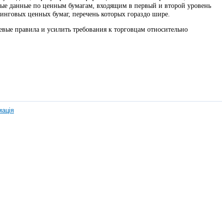
вные данные по ценным бумагам, входящим в первый и второй уровень
тинговых ценных бумаг, перечень которых гораздо шире.
евые правила и усилить требования к торговцам относительно
мація