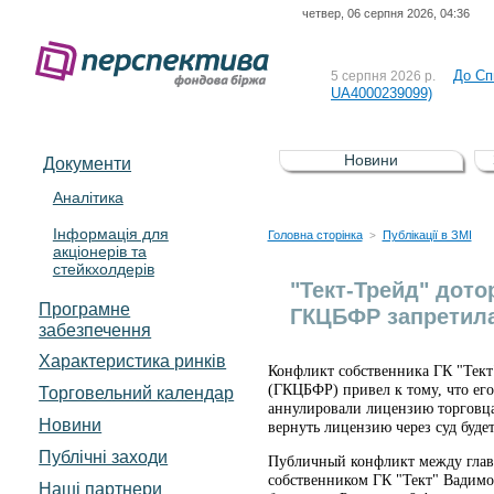
четвер, 06 серпня 2026, 04:36
Рішен
4 серпня 2026 р.
До Сп
5 серпня 2026 р.
UA4000239099)
Зі сп
5 серпня 2026 р.
UA4000232607)
До ув
5 серпня 2026 р.
Новини
Документи
До Сп
4 серпня 2026 р.
Аналітика
відсоткова електронна 
Інформація для
Рішен
4 серпня 2026 р.
Головна сторінка
Публікації в ЗМІ
>
акціонерів та
стейкхолдерів
До Сп
5 серпня 2026 р.
"Тект-Трейд" дото
UA4000239099)
Програмне
ГКЦБФР запретила
забезпечення
Характеристика pинків
Конфликт собственника ГК "Тект
(ГКЦБФР) привел к тому, что его
Торговельний календар
аннулировали лицензию торговца
Новини
вернуть лицензию через суд буде
Публічні заходи
Публичный конфликт между глав
собственником ГК "Тект" Вадим
Наші партнери