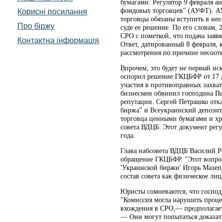
бумагами. Регулятор 9 февраля 
фондовых торговцев" (АУФТ). АУ
Корисні посилання
торговцы обязаны вступить в не
Про біржу
суде ее решение. По его словам,
СРО с пометкой, что подача заяв
Контактна інформація
Ответ, датированный 8 февраля, 
рассмотрения по причине несоотв
Впрочем, это будет не первый ис
оспорил решение ГКЦБФР от 17 д
участия в противоправных захват
бизнесмен обвинил господина П
репутации. Сергей Петрашко отк
биржа" и Всеукраинский депози
торговца ценными бумагами и хр
совета ВДЦБ. Этот документ регу
года.
Глава набсовета ВДЦБ Василий Р
обращение ГКЦБФР. "Этот вопрос
'Украинской биржи' Игорь Мазеп
состав совета как физическое лиц
Юристы сомневаются, что господ
"Комиссия могла нарушить проце
вхождения в СРО,— предполагает
— Они могут попытаться доказать