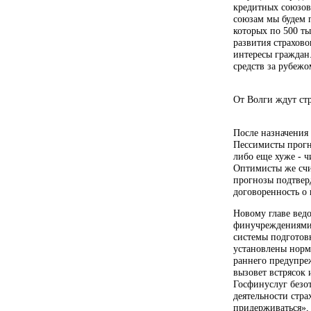
кредитных союзов
союзам мы будем 
которых по 500 ты
развития страхово
интересы граждан
средств за рубежо
От Волги ждут ст
После назначения
Пессимисты прогн
либо еще хуже - ч
Оптимисты же счи
прогнозы подтвер
договоренность о
Новому главе ведо
финучреждениями.
системы подготов
установлены норма
раннего предупреж
вызовет встрясок 
Госфинуслуг безо
деятельности стра
придерживаться»,