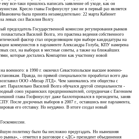
ему все-таки пришлось написать заявление об уходе, как он
унистам. Кресло главы Госфинуслуг уже не в первый раз является
а Ивановича была принята незамедлительно: 22 марта Кабинет
а левых сил Василия Волгу.
ый председатель Государственной комиссии регулирования рынков
похвастаться Василий Волга, это практика ведения собственного
олитический фактор стал определяющим при выборе кандидатуры на
ракции коммунистов в парламенте Александра Голуба, КПУ намерена
левых сил, на выборах в местные советы, а также на ближайших
ями, которые достались Компартии как участнику новой
 на военного: в 1990 г. окончил Севастопольское высшее военно-
тановкам. Правда, по прямой специальности проработал всего два
. возглавил ООО «Мизар ЛТД». Чем занимались эти общества с
ает. Параллельно Василий Волга обучался другой специальности -
ародный союз украинских предпринимателей, сотрудничая с Евгением
нешний глава Госфинуслуг даже баллотировался в президенты, заняв
у СПУ. После досрочных выборов в 2007 г., оставшись вне парламента,
ировав его отставку. Но неудачно. В итоге создал новый
 Госкомиссии.
ьнейшую политику было бы несложно предугадать. Но нынешняя
го рынка», - отметил в разговоре с «ДС» президент объединения