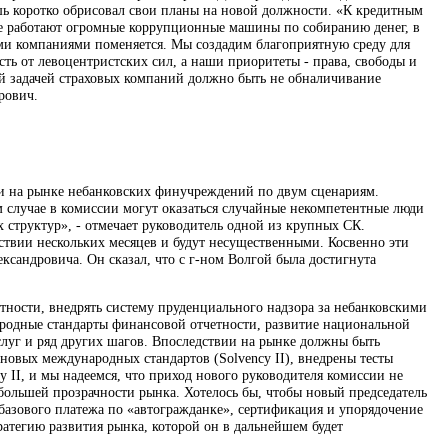
 коротко обрисовал свои планы на новой должности. «К кредитным
ке работают огромные коррупционные машины по собиранию денег, в
выми компаниями поменяется. Мы создадим благоприятную среду для
сть от левоцентристских сил, а наши приоритеты - права, свободы и
ой задачей страховых компаний должно быть не обналичивание
рович.
и на рынке небанковских финучреждений по двум сценариям.
 случае в комиссии могут оказаться случайные некомпетентные люди
 структур», - отмечает руководитель одной из крупных СК.
ествии нескольких месяцев и будут несущественными. Косвенно эти
ксандровича. Он сказал, что с г-ном Волгой была достигнута
тности, внедрять систему пруденциального надзора за небанковскими
ародные стандарты финансовой отчетности, развитие национальной
луг и ряд других шагов. Впоследствии на рынке должны быть
новых международных стандартов (Solvency II), внедрены тесты
y II, и мы надеемся, что приход нового руководителя комиссии не
ю большей прозрачности рынка. Хотелось бы, чтобы новый председатель
базового платежа по «автогражданке», сертификация и упорядочение
тратегию развития рынка, которой он в дальнейшем будет