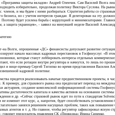
 «Программа защиты вкладов» Андрей Оленчик. Сам Василий Волга лишь
подходить избирательно, продолжая политику Виктора Суслова. На рын
с. членов, и мы будем с ними разбираться. Стратегия работы со страхо
го бизнеса, но с учетом интересов граждан. Я делегирован на эту должно
. Поэтому будет усилена борьба с коррупцией и минимизаторами. Главн
м, а защита украинцев», - заявил на минувшей неделе Василий Александ
ратегию
 г-на Волги, опрошенные «ДС» финансисты допускают развитие ситуаци
озируют начало массовых кадровых перестановок в Госфинуслуг. «В этом
иновники, которые станут лоббировать интересы отдельных коммерческих
тают, что если ротации внутри регулятора и начнутся, то лишь по прош
дил и вице-премьер Сергей Тигипко во время представления Василия Але
 взвешенной кадровой политике.
мства придется реализовывать начатые предшественником проекты, в час
 К примеру, для страхового рынка она предполагает переход на междун
ки актуариев, создание комплексной информационной системы Госфинус
тивы достаточности капитала и качества активов на основании системы 
дения и др. «Сейчас страховой рынок идет по пути к стандартам Solvenc
и не изменит этот курс, а, напротив, будет способствовать установлени
тлагательно занялся решением насущных проблем, таких как повышение 
ховых агентов и т. д. Но главное, чтобы регулятор зафиксировал ясную с
 - говорит председатель правления СК «Провидна» Ирина Сиренко.