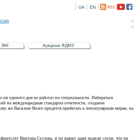
UA
EN
а облігація відсоткова електронна іменна (ISIN UA5000016726)
RG48)
и (ISIN UA4000239099)
и (ISIN UA4000232607)
в ЗМІ
Аукціони ФДМУ
а облігація відсоткова електронна іменна (ISIN UA5000016726)
RG48)
 ни единого дня не работал по специальности. Набираться
ний на международные стандарты отчетности, создание
ому же Василию Волге придется прибегать к непопулярным мерам, на
сфинуслуг Виктора Суслова, и по рынку даже ходили слухи, что он