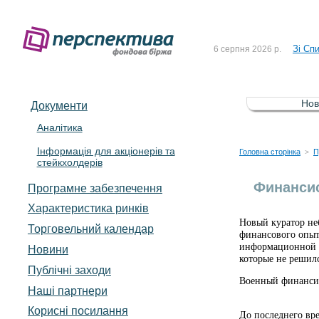
До Сп
4 серпня 2026 р.
Зі Сп
6 серпня 2026 р.
До Сп
5 серпня 2026 р.
Зі сп
5 серпня 2026 р.
Нов
Документи
До ув
5 серпня 2026 р.
Аналітика
Інформація для акціонерів та
До Сп
4 серпня 2026 р.
Головна сторінка
П
>
стейкхолдерів
Зі Сп
6 серпня 2026 р.
Финансис
Програмне забезпечення
Характеристика pинків
Новый куратор не
Торговельний календар
финансового опыт
информационной с
Новини
которые не решил
Публічні заходи
Военный финанси
Наші партнери
Корисні посилання
До последнего вр