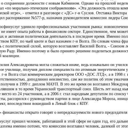
я о сохранении должности с новым Кабмином. Однако на прошлой неделе 
зал «по морально-этическим соображениям». «Эта должность отошла комм
еской игре», - отметил в разговоре с «ДС» г-н Суслов. Отставка Виктор
ил распоряжение №577-р, назначив руководителем комиссии лидера Союз
Госфинуслуг удивило профессиональных участников рынка: новоиспеченн
не имеет опыта работы в финансовом секторе. Единственное, чем может 
дах и активная политическая деятельность в последнее время. Именно п
ством КПУ, по чьей квоте и был назначен г-н Волга. По словам члена ф
ь с политической силой, которую возглавляет Василий Волга, - Союзом 
ную Раду. Именно поэтому и было принято решение поделиться должност
й коалиции.
силия Александровича могла сложиться иначе, ведь изначально он учился
ое училище, получив диплом специалиста по атомным энергетическим ус
 г. г-н Волга стал коммерческим директором ООО «ДОС ЛТД», а в 1998 г
етственностью, доподлинно неизвестно, сам же политик об этом умалчив
, получив в 1999 г. диплом МАУП. В это же время он возглавил Междун
влявшим в то время Украинский транспортный союз. Шесть лет назад ны
е место из 24 участников, а в 2006 г. стал народным депутатом по списк
сты, рассорился с руководством партии в лице Александра Мороза, иници
ект, впоследствии вошедший в Левый блок с КПУ.
финансисты открыто говорят о непредсказуемости нового председателя
нуслуг пришел человек, работавший в этой сфере не один год, его дал
азуема именно потому, что комиссию возглавил человек, далекий от это