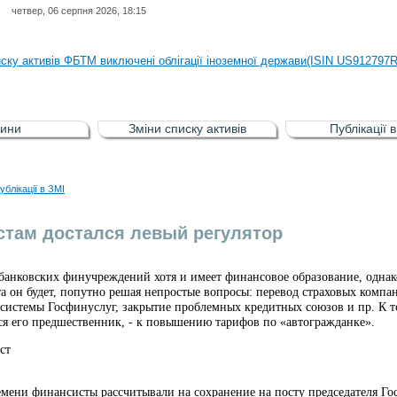
четвер, 06 серпня 2026, 18:15
иску активів регульованого фондового ринку (РФР) включена Корпоративн
иску активів ФБТМ виключені облігації іноземної держави(ISIN US912797
иску активів РФР включені Облігація внутрішніх державних позик Україн
иску активів РФР виключені Облігація внутрішніх державних позик Україн
ини
Зміни списку активів
Публікації 
аги власників облігацій ISIN UA5000008459 серії В ТОВ"ФАСТФІНАНС"
иску активів регульованого фондового ринку (РФР) включена Корпоративн
ублікації в ЗМІ
иску активів ФБТМ виключені облігації іноземної держави(ISIN US912797
там достался левый регулятор
банковских финучреждений хотя и имеет финансовое образование, однако
а он будет, попутно решая непростые вопросы: перевод страховых компа
истемы Госфинуслуг, закрытие проблемных кредитных союзов и пр. К т
ся его предшественник, - к повышению тарифов по «автогражданке».
ст
емени финансисты рассчитывали на сохранение на посту председателя Го