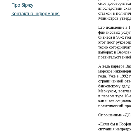
смог договоритьс
Про біржу
впоследствии ска
Контактна інформація
ставкой в политич
Министров утверд
Его появление в 
финансовых услуг 
бизнеса в 90-х го
этот пост руковод
тесно сотрудничат
выборах в Верхов
правительственно
А ведь карьера Ва
морское инженерн
года. Уже в 1992
ограниченной отв
банковскому делу
Марчуком, возгла
в первом туре 16-
как и все социали
политический про
Опрошенные «ДС» 
«Если бы в Госфи
ситуация непредск