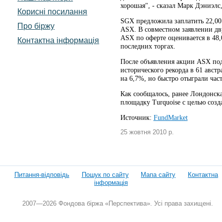
хорошая", - сказал Марк Дэниэлс
Корисні посилання
SGX предложила заплатить 22,00
Про біржу
ASX. В совместном заявлении дв
ASX по оферте оценивается в 48
Контактна інформація
последних торгах.
После объявления акции ASX под
исторического рекорда в 61 авст
на 6,7%, но быстро отыграли част
Как сообщалось, ранее Лондонск
площадку Turquoise с целью соз
Источник:
FundMarket
25 жовтня 2010 р.
Питання-відповідь
Пошук по сайту
Мапа сайту
Контактна
інформація
2007—2026 Фондова біржа «Перспектива». Усі права захищені.