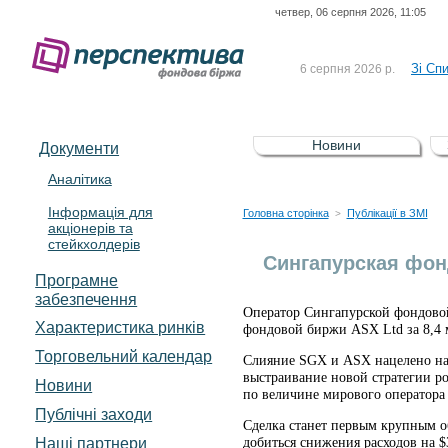
четвер, 06 серпня 2026, 11:05
До Сп
4 серпня 2026 р.
відсоткова електронна 
Зі Сп
6 серпня 2026 р.
До Сп
5 серпня 2026 р.
UA4000239099)
Зі сп
5 серпня 2026 р.
Новини
Документи
UA4000232607)
До ув
5 серпня 2026 р.
Аналітика
Інформація для
До Сп
4 серпня 2026 р.
Головна сторінка
Публікації в ЗМІ
>
акціонерів та
відсоткова електронна 
стейкхолдерів
Зі Сп
6 серпня 2026 р.
Сингапурская фон
Програмне
забезпечення
Оператор Сингапурской фондово
Характеристика pинків
фондовой биржи ASX Ltd за 8,4 м
Торговельний календар
Слияние SGX и ASX нацелено на 
выстраивание новой стратегии р
Новини
по величине мирового оператора 
Публічні заходи
Сделка станет первым крупным о
Наші партнери
добиться снижения расходов на $