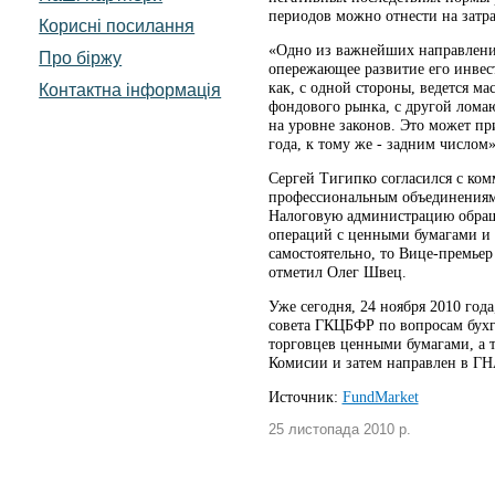
периодов можно отнести на затра
Корисні посилання
«Одно из важнейших направлений
Про біржу
опережающее развитие его инвес
как, с одной стороны, ведется 
Контактна інформація
фондового рынка, с другой лома
на уровне законов. Это может пр
года, к тому же - задним числом»
Сергей Тигипко согласился с ко
профессиональным объединениям
Налоговую администрацию обраще
операций с ценными бумагами и 
самостоятельно, то Вице-премьер
отметил Олег Швец.
Уже сегодня, 24 ноября 2010 год
совета ГКЦБФР по вопросам бухга
торговцев ценными бумагами, а т
Комисии и затем направлен в Г
Источник:
FundMarket
25 листопада 2010 р.