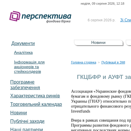
неділя, 09 серпня 2026, 12:18
До Сп
4 серпня 2026 р.
відсоткова електронна 
Зі Сп
6 серпня 2026 р.
До Сп
5 серпня 2026 р.
UA4000239099)
Зі сп
5 серпня 2026 р.
Новини
Документи
UA4000232607)
До ув
5 серпня 2026 р.
Аналітика
Інформація для
До Сп
4 серпня 2026 р.
Головна сторінка
Публікації в ЗМІ
>
акціонерів та
відсоткова електронна 
стейкхолдерів
Зі Сп
6 серпня 2026 р.
ГКЦБФР и АУФТ за
Програмне
забезпечення
Ассоциация «Украинские фондов
Характеристика pинків
бумагам и фондовому рынку (ГК
Украины (ГНАУ) относительно пи
Торговельний календар
отрицательного финансового резу
Investfunds
Новини
Вчера в рамках совещания под п
Публічні заходи
Программы развития фондового р
Наші партнери
негативных последствиях нормы 