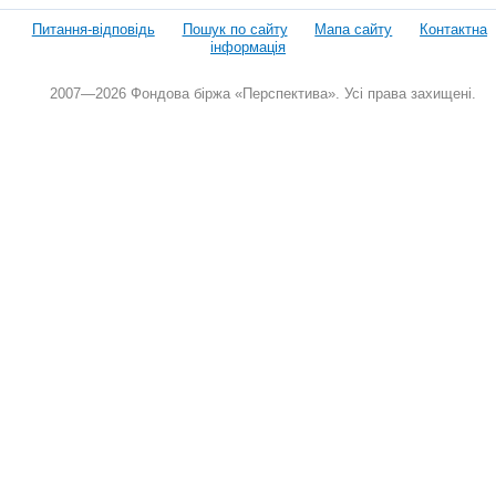
Питання-відповідь
Пошук по сайту
Мапа сайту
Контактна
інформація
2007—2026 Фондова біржа «Перспектива». Усі права захищені.