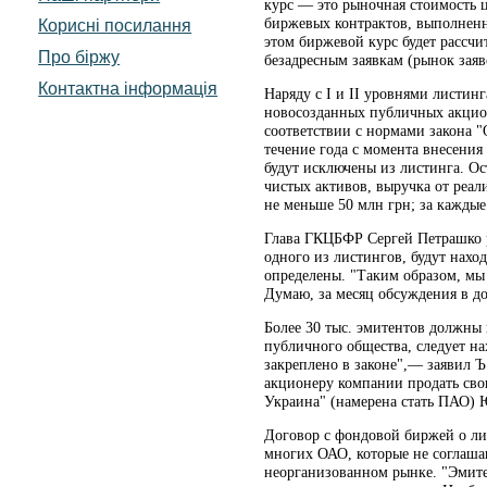
курс — это рыночная стоимость ц
биржевых контрактов, выполненны
Корисні посилання
этом биржевой курс будет рассч
Про біржу
безадресным заявкам (рынок заяв
Контактна інформація
Наряду с I и II уровнями листин
новосозданных публичных акцио
соответствии с нормами закона "
течение года с момента внесения 
будут исключены из листинга. Ос
чистых активов, выручка от реал
не меньше 50 млн грн; за каждые
Глава ГКЦБФР Сергей Петрашко р
одного из листингов, будут нахо
определены. "Таким образом, м
Думаю, за месяц обсуждения в до
Более 30 тыс. эмитентов должны 
публичного общества, следует на
закреплено в законе",— заявил 
акционеру компании продать сво
Украина" (намерена стать ПАО)
Договор с фондовой биржей о ли
многих ОАО, которые не соглашаю
неорганизованном рынке. "Эмите