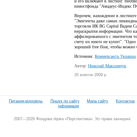
и его включают в листинг. Необ
инвестфонда "Амадеус-Индекс П
Впрочем, нахождение в листинге
"Эмитенты даже самых ликвидных
торговли ИК BG Capital Вадим Са
нераскрытия информации. Что кас
аффилированного с эмитентом тор
счету их никто не купит". "Одно
хороший free float, чтобы можно
Источник:
Коммерсантъ Украина
Автор:
Николай Максимчук
26 жовтня 2009 р.
Питання-відповідь
Пошук по сайту
Мапа сайту
Контактна
інформація
2007—2026 Фондова біржа «Перспектива». Усі права захищені.