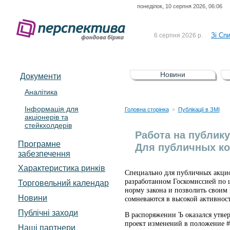
понеділок, 10 серпня 2026, 06:06
До Сп
4 серпня 2026 р.
відсоткова електронна 
Зі Сп
6 серпня 2026 р.
До Сп
5 серпня 2026 р.
UA4000239099)
Зі сп
5 серпня 2026 р.
Новини
Документи
UA4000232607)
До ув
5 серпня 2026 р.
Аналітика
Інформація для
До Сп
4 серпня 2026 р.
Головна сторінка
Публікації в ЗМІ
>
акціонерів та
відсоткова електронна 
стейкхолдерів
Зі Сп
6 серпня 2026 р.
Работа на публику
Програмне
Для публичных ко
забезпечення
Характеристика pинків
Специально для публичных акцион
разработанном Госкомиссией по
Торговельний календар
норму закона и позволить своим
Новини
сомневаются в высокой активност
Публічні заходи
В распоряжении Ъ оказался утв
проект изменений в положение 
Наші партнери