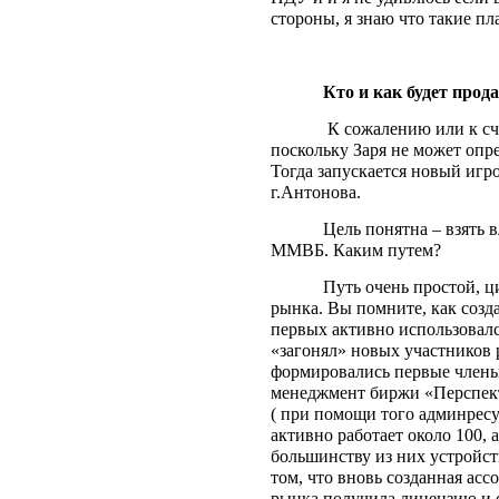
стороны, я знаю что такие пл
Кто и как будет про
К сожалению или к с
поскольку Заря не может опр
Тогда запускается новый игр
г.Антонова.
Цель понятна – взять 
ММВБ. Каким путем?
Путь очень простой, 
рынка. Вы помните, как созд
первых активно использовалс
«загонял» новых участников 
формировались первые члены 
менеджмент биржи «Перспект
( при помощи того админресур
активно работает около 100, 
большинству из них устройст
том, что вновь созданная ас
рынка получила лицензию и с