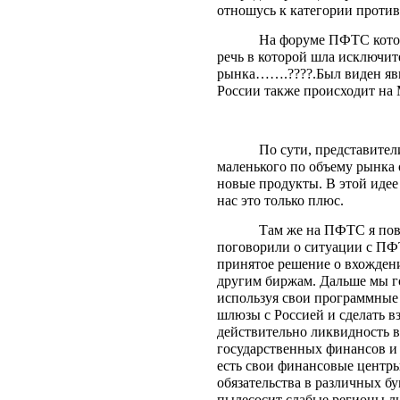
отношусь к категории против
На форуме ПФТС котор
речь в которой шла исключи
рынка…….????.Был виден явны
России также происходит на
По сути, представител
маленького по объему рынка
новые продукты. В этой идее
нас это только плюс.
Там же на ПФТС я пов
поговорили о ситуации с ПФ
принятое решение о вхождени
другим биржам. Дальше мы г
используя свои программные 
шлюзы с Россией и сделать в
действительно ликвидность в
государственных финансов и д
есть свои финансовые центры
обязательства в различных б
пылесосит слабые регионы ли