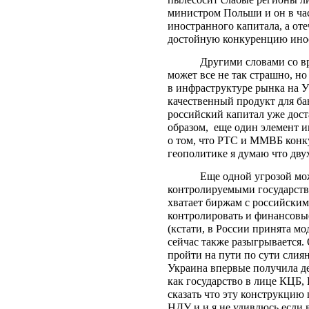
министром Польши и он в час
иностранного капитала, а оте
достойную конкуренцию инос
Другими словами со в
может все не так страшно, но
в инфраструктуре рынка на У
качественный продукт для бан
российский капитал уже дост
образом,
еще один элемент и
о том, что РТС и ММВБ конку
геополитике я думаю что двух
Еще одной угрозой мож
контролируемыми государств
хватает биржам с российским
контролировать и финансовы
(кстати, в России принята мо
сейчас также разыгрывается
пройти на пути по сути сли
Украина впервые получила де
как государство в лице КЦБ,
сказать что эту конструкцию 
НДУ и и я не удивлюсь если 