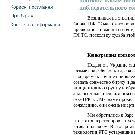
национальным интер
наблюдательного со
Корисні посилання
Про біржу
Возникшая на страниц
биржи ПФТС мало кого оста
Контактна інформація
проявились и вышли из тени,
ПФТС, поскольку судьба этой
Конкуренция понево
Недавно в Украине ста
возьмет на себя роль лидера 
свое время к группе наиболе
создать совместно биржу и д
инициативную группу и обра
аналогичные предложения о с
базе ПФТС. Мы даже провели 
сожалению, они очень инертн
Мы обратились к Заре 
итог этих переговоров – пуст
стояли на своем. В это врем
технологии РТС устаревшие и