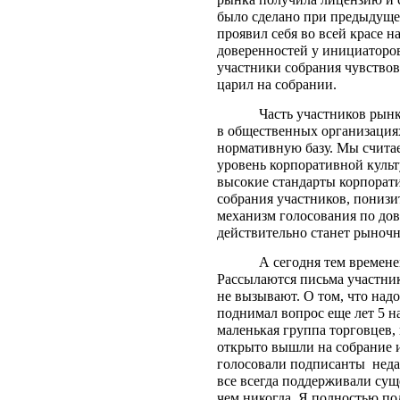
было сделано при предыдуще
проявил себя во всей красе 
доверенностей у инициаторов
участники собрания чувствов
царил на собрании.
Часть участников рын
в общественных организациях
нормативную базу. Мы считае
уровень корпоративной культ
высокие стандарты корпорати
собрания участников, понизи
механизм голосования по дове
действительно станет рыночн
А сегодня тем времене
Рассылаются письма участник
не вызывают. О том, что над
поднимал вопрос еще лет 5 н
маленькая группа торговцев,
открыто вышли на собрание и
голосовали подписанты
неда
все всегда поддерживали сущ
чем никогда. Я полностью п