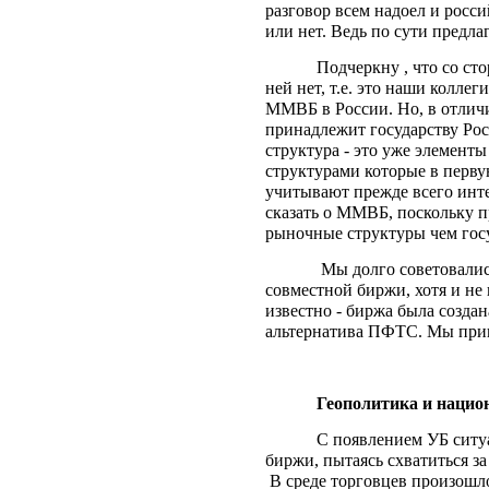
разговор всем надоел и росс
или нет. Ведь по сути предл
Подчеркну , что со ст
ней нет, т.е. это наши колле
ММВБ в России. Но, в отлич
принадлежит государству Росс
структура - это уже элементы
структурами которые в перву
учитывают прежде всего инте
сказать о ММВБ, поскольку п
рыночные структуры чем гос
Мы долго советовалис
совместной биржи, хотя и не
известно - биржа была создан
альтернатива ПФТС. Мы прив
Геополитика и нацио
С появлением УБ ситу
биржи, пытаясь схватиться за
В среде торговцев произошло