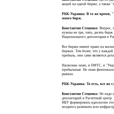
акций на одной бирже, а также "
РБК-Украина: В то же время, "
много бирж.
Константин Стеценко:
Вопрос, 
нужны не три, пять, десять бир
Национального депозитария и Ра
Все биржи имеют право на жизнь.
биржах. Тем более, что у каждой
прибыль, они сами являются дот
Насколько знаю, и ПФТС, и "Укр
прибыльные. Не знаю финпоказат
рынках.
РБК-Украина: То есть, все же 
Константин Стеценко:
Не надо 
депозитарий и Расчетный центр.
НБУ формировать идеологию этой
холдинга развивать всю инфрастру