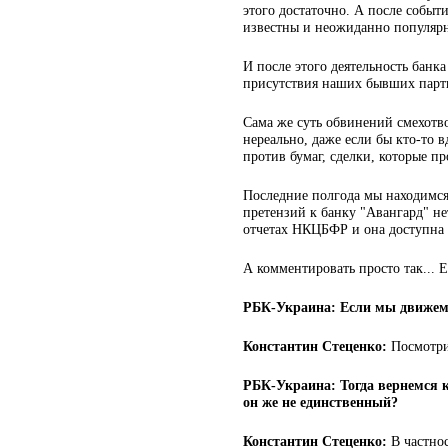
этого достаточно. А после событ
известны и неожиданно популяр
И после этого деятельность банк
присутствия наших бывших партн
Сама же суть обвинений смехотво
нереально, даже если бы кто-то вд
против бумаг, сделки, которые п
Последние полгода мы находимся
претензий к банку "Авангард" нет
отчетах НКЦБФР и она доступна
А комментировать просто так... Е
РБК-Украина: Если мы движемся
Константин Стеценко:
Посмотри
РБК-Украина: Тогда вернемся к
он же не единственный?
Константин Стеценко:
В частнос