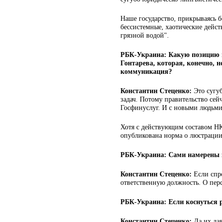
Наше государство, прикрываясь 
бессистемные, хаотические дейст
грязной водой".
РБК-Украина: Какую позицию 
Гонтарева, которая, конечно, н
коммуникация?
Константин Стеценко:
Это сугу
задач. Потому правительство се
Госфинуслуг. И с новыми людьми
Хотя с действующим составом НК
опубликована норма о люстрации,
РБК-Украина: Сами намерены 
Константин Стеценко:
Если спро
ответственную должность. О пер
РБК-Украина: Если коснуться 
Константин Стеценко:
Да их да