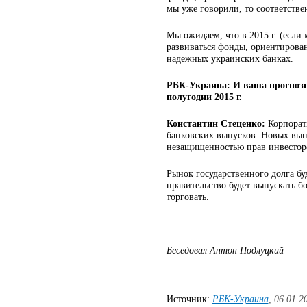
мы уже говорили, то соответстве
Мы ожидаем, что в 2015 г. (есл
развиваться фонды, ориентирова
надежных украинских банках.
РБК-Украина: И ваша прогнозн
полугодии 2015 г.
Константин Стеценко:
Корпорат
банковских выпусков. Новых вып
незащищенностью прав инвесторо
Рынок государственного долга бу
правительство будет выпускать б
торговать.
Беседовал Антон Подлуцкий
Источник:
РБК-Украина
, 06.01.2