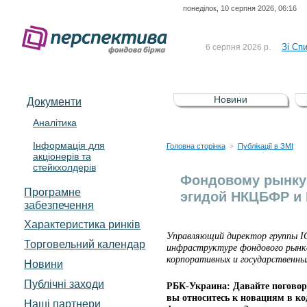
понеділок, 10 серпня 2026, 06:16
До Сп
4 серпня 2026 р.
відсоткова електронна 
Зі Сп
6 серпня 2026 р.
До Сп
5 серпня 2026 р.
UA4000239099)
Зі сп
5 серпня 2026 р.
Новини
Документи
UA4000232607)
До ув
5 серпня 2026 р.
Аналітика
Інформація для
До Сп
4 серпня 2026 р.
Головна сторінка
Публікації в ЗМІ
>
акціонерів та
відсоткова електронна 
стейкхолдерів
Зі Сп
6 серпня 2026 р.
Фондовому рынку 
Програмне
эгидой НКЦБФР и
забезпечення
Характеристика pинків
Управляющий директор группы I
Торговельний календар
инфраструктуре фондового рынка
корпоративных и государственных
Новини
Публічні заходи
РБК-Украина: Давайте поговор
вы относитесь к новациям в ко
Наші партнери