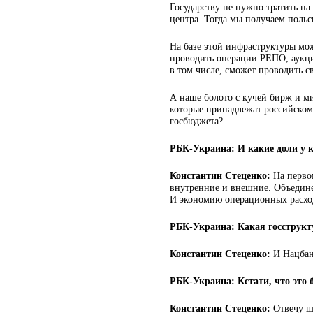
Государству не нужно тратить на
центра. Тогда мы получаем поль
На базе этой инфраструктуры мож
проводить операции РЕПО, аукцио
в том числе, сможет проводить с
А наше болото с кучей бирж и м
которые принадлежат российскому
госбюджета?
РБК-Украина: И какие доли у к
Константин Стеценко:
На перво
внутренние и внешние. Объедине
И экономию операционных расход
РБК-Украина: Какая госструкту
Константин Стеценко:
И Нацба
РБК-Украина: Кстати, что это 
Константин Стеценко:
Отвечу ш