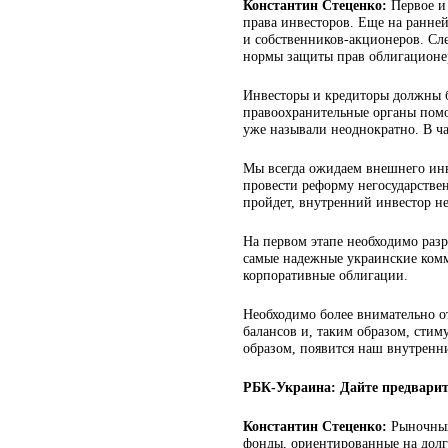
Константин Стеценко:
Первое и 
права инвесторов. Еще на ранней
и собственников-акционеров. Сле
нормы защиты прав облигационер
Инвесторы и кредиторы должны бы
правоохранительные органы помо
уже называли неоднократно. В ча
Мы всегда ожидаем внешнего инве
провести реформу негосударствен
пройдет, внутренний инвестор не
На первом этапе необходимо раз
самые надежные украинские комм
корпоративные облигации.
Необходимо более внимательно от
балансов и, таким образом, стим
образом, появится наш внутренни
РБК-Украина: Дайте предварите
Константин Стеценко:
Рыночных
фонды, ориентированные на долго