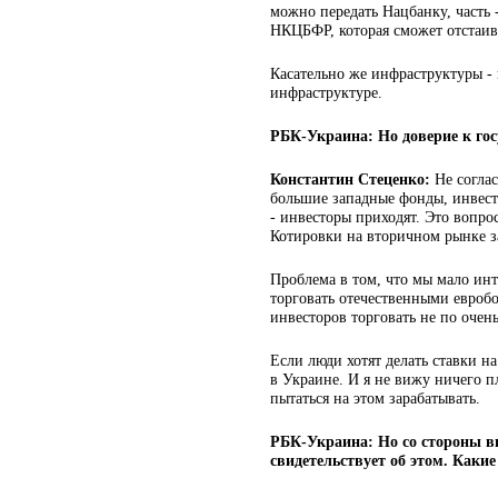
можно передать Нацбанку, часть
НКЦБФР, которая сможет отстаива
Касательно же инфраструктуры - 
инфраструктуре.
РБК-Украина: Но доверие к гос
Константин Стеценко:
Не согла
большие западные фонды, инвести
- инвесторы приходят. Это вопро
Котировки на вторичном рынке 
Проблема в том, что мы мало ин
торговать отечественными евробо
инвесторов торговать не по очень 
Если люди хотят делать ставки на
в Украине. И я не вижу ничего п
пытаться на этом зарабатывать.
РБК-Украина: Но со стороны вн
свидетельствует об этом. Каки