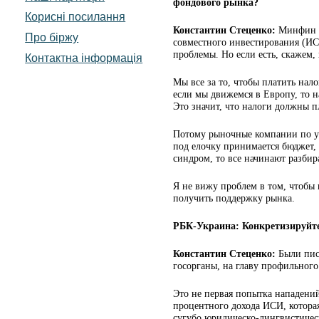
фондового рынка?
Корисні посилання
Константин Стеценко:
Минфин п
Про біржу
совместного инвестирования (ИС
проблемы. Но если есть, скажем, н
Контактна інформація
Мы все за то, чтобы платить нало
если мы движемся в Европу, то 
Это значит, что налоги должны п
Потому рыночные компании по упр
под елочку принимается бюджет,
синдром, то все начинают разбир
Я не вижу проблем в том, чтобы
получить поддержку рынка.
РБК-Украина: Конкретизируйте
Константин Стеценко:
Были пис
госорганы, на главу профильного
Это не первая попытка нападени
процентного дохода ИСИ, которая
сугубо юридическо-лингвистичес