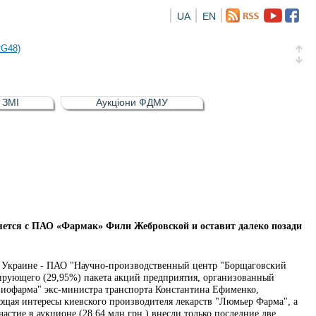
UA
EN
а облігація відсоткова електронна іменна (ISIN UA5000016726)
RG48)
и (ISIN UA4000239099)
и (ISIN UA4000232607)
в ЗМІ
Аукціони ФДМУ
а облігація відсоткова електронна іменна (ISIN UA5000016726)
RG48)
яется с ПАО «Фармак» Фили Жебровской и оставит далеко позади
в Украине - ПАО "Научно-производственный центр "Борщаговский
ирующего (29,95%) пакета акций предприятия, организованный
"Биофарма" экс-министра транспорта Константина Ефименко,
ющая интересы киевского производителя лекарств "Люмьер Фарма", а
астие в аукционе (28,64 млн грн.) внесли только последние две