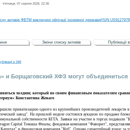
п'ятниця, 07 серпня 2026, 22:36
иску активів регульованого фондового ринку (РФР) включена Корпоративн
иску активів ФБТМ виключені облігації іноземної держави(ISIN US912797
иску активів РФР включені Облігація внутрішніх державних позик Україн
иску активів РФР виключені Облігація внутрішніх державних позик Україн
ини
Зміни списку активів
Публікації 
аги власників облігацій ISIN UA5000008459 серії В ТОВ"ФАСТФІНАНС"
иску активів регульованого фондового ринку (РФР) включена Корпоративн
ублікації в ЗМІ
иску активів ФБТМ виключені облігації іноземної держави(ISIN US912797
» и Борщаговский ХФЗ могут объединиться
оявиться холдинг, который по своим финансовым показателям сравн
териум» Константина Жеваго
ершили приватизацию одного из крупнейших производителей лекарств 
ический завод". На прошлой неделе состоялся аукцион по продаже блок
ммунальной собственности КГГА. Заявки на участие в торгах подавали 
ragon Capital Томаша Фиалы, фондовая компания "Фаворит", представля
Капитал" и финансовая компания "Куб". Однако гарантийный взнос за уч