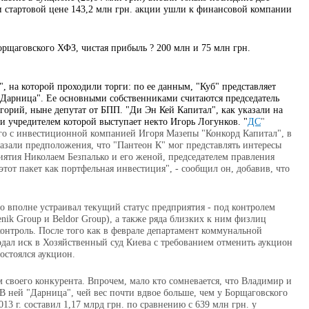
и стартовой цене 143,2 млн грн. акции ушли к финансовой компании
Борщаговского ХФЗ, чистая прибыль
?
200
млн
и
75
млн
грн
.
", на которой
проходили
торги: по ее данным, "Куб" представляет
"Дарница". Ее основными собственниками считаются председатель
орий, ныне депутат от БПП. "Ди Эн Кей Капитал", как указали на
и учредителем которой выступает некто Игорь Логунков. "
ДС
"
ого с инвестиционной компанией Игоря Мазепы "Конкорд Капитал", в
зали предположения, что "Пантеон К" мог представлять интересы
иятия Николаем Безпалько и его женой, председателем правления
этот пакет как портфельная инвестиция", - сообщил он, добавив, что
о вполне устраивал текущий статус предприятия - под контролем
ik Group и Beldor Group), а также ряда близких к ним физлиц
онтроль. После того как в феврале департамент коммунальной
дал иск в Хозяйственный суд Киева с требованием отменить аукцион
состоялся аукцион.
м своего конкурента. Впрочем, мало кто сомневается, что Владимир и
 В ней "Дарница", чей вес почти вдвое больше, чем у Борщаговского
3 г. составил 1,17 млрд грн. по сравнению с 639 млн грн. у