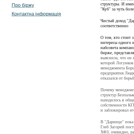
структуры. И име
Про біржу
"Куб" за чуть боле
Контактна інформація
Чистый доход "Дар
соответственно
О том, кто стоит 
интересы одного 
набсовета компан
бирже, представл
выяснила, что он
которой Логунков
менеджмента Борщ
предприятия Людм
отказался от борь
Почему менеджмен
структур Безпальк
находилось в общ
собственности КГ
и заблокировал ег
В "Дарнице" пока 
Глеб Загорий пост
ХФЗ, очевидно, ра