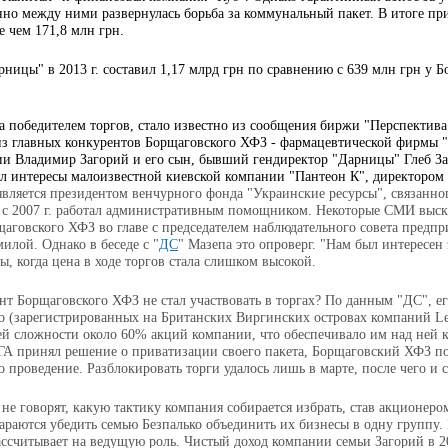
нно между ними развернулась борьба за коммунальный пакет. В итоге пр
е чем 171,8 млн грн.
ницы" в 2013 г. составил 1,17 млрд грн по сравнению с 639 млн грн у 
за победителем торгов, стало известно из сообщения биржи "Перспектива
из главных конкурентов Борщаговского ХФЗ - фармацевтической фирмы 
ии Владимир Загорий и его сын, бывший гендиректор "Дарницы" Глеб Заг
ял интересы малоизвестной киевской компании "Пантеон К", директором 
 является президентом венчурного фонда "Украинские ресурсы", связанн
 с 2007 г. работал административным помощником. Некоторые СМИ выска
аговского ХФЗ во главе с председателем наблюдательного совета предпр
илой. Однако в беседе с "
ДС
" Мазепа это опроверг. "Нам был интересен 
бы, когда цена в ходе торгов стала слишком высокой.
т Борщаговского ХФЗ не стал участвовать в торгах? По данным "ДС", ег
о (зарегистрированных на Британских Виргинских островах компаний Len
ей сложности около 60% акций компании, что обеспечивало им над ней к
ГА принял решение о приватизации своего пакета, Борщаговский ХФЗ по
о проведение. Разблокировать торги удалось лишь в марте, после чего и 
не говорят, какую тактику компания собирается избрать, став акционеро
араются убедить семью Безпалько объединить их бизнесы в одну группу.
ссчитывает на ведущую роль. Чистый доход компании семьи Загорий в 201