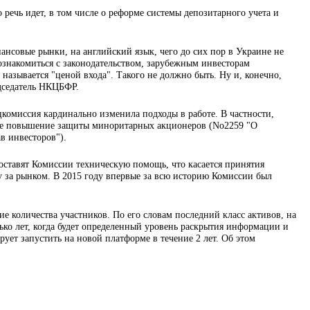
речь идет, в том числе о реформе системы депозитарного учета и
нсовые рынки, на английский язык, чего до сих пор в Украине не
 ознакомиться с законодательством, зарубежным инвесторам
называется "ценой входа". Такого не должно быть. Ну и, конечно,
дседатель НКЦБФР.
цкомиссия кардинально изменила подходы в работе. В частности,
ное повышение защиты миноритарных акционеров (No2259 "О
в инвесторов").
тавят Комиссии техническую помощь, что касается принятия
ру за рынком. В 2015 году впервые за всю историю Комиссии был
 количества участников. По его словам последний класс активов, на
лько лет, когда будет определенный уровень раскрытия информации и
ует запустить на новой платформе в течение 2 лет. Об этом