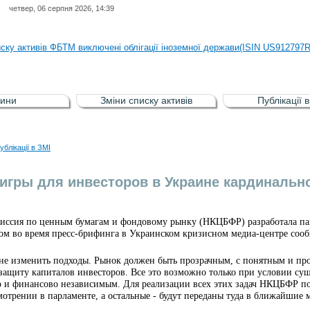
четвер, 06 серпня 2026, 14:39
иску активів регульованого фондового ринку (РФР) включена Корпоративн
иску активів ФБТМ виключені облігації іноземної держави(ISIN US912797
иску активів РФР включені Облігація внутрішніх державних позик Україн
иску активів РФР виключені Облігація внутрішніх державних позик Україн
ини
Зміни списку активів
Публікації 
аги власників облігацій ISIN UA5000008459 серії В ТОВ"ФАСТФІНАНС"
иску активів регульованого фондового ринку (РФР) включена Корпоративн
ублікації в ЗМІ
иску активів ФБТМ виключені облігації іноземної держави(ISIN US912797
игры для инвесторов в Украине кардинальн
иссия по ценным бумагам и фондовому рынку (НКЦБФР) разработала пак
том во время пресс-брифинга в Украинском кризисном медиа-центре со
не изменить подходы. Рынок должен быть прозрачным, с понятным и п
защиту капиталов инвесторов. Все это возможно только при условии сущ
 и финансово независимым. Для реализации всех этих задач НКЦБФР подг
мотрении в парламенте, а остальные - будут переданы туда в ближайшие 