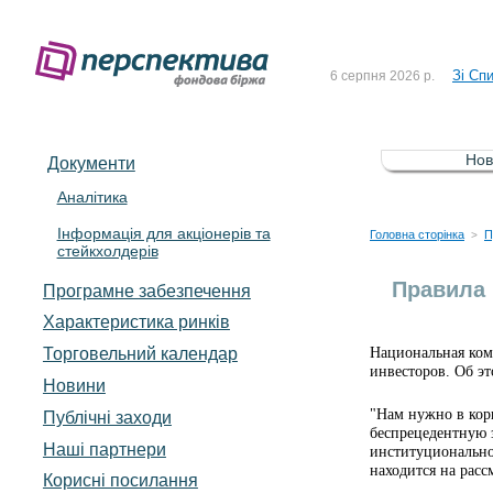
До Сп
4 серпня 2026 р.
Зі Сп
6 серпня 2026 р.
До Сп
5 серпня 2026 р.
Зі сп
5 серпня 2026 р.
Нов
Документи
До ув
5 серпня 2026 р.
Аналітика
Інформація для акціонерів та
До Сп
4 серпня 2026 р.
Головна сторінка
П
>
стейкхолдерів
Зі Сп
6 серпня 2026 р.
Правила 
Програмне забезпечення
Характеристика pинків
Торговельний календар
Национальная ком
инвесторов. Об э
Новини
"Нам нужно в кор
Публічні заходи
беспрецедентную 
Наші партнери
институционально
находится на расс
Корисні посилання