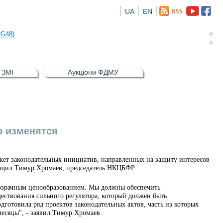
UA
EN
а облігація відсоткова електронна іменна (ISIN UA5000016726)
RG48)
и (ISIN UA4000239099)
и (ISIN UA4000232607)
в ЗМІ
Аукціони ФДМУ
а облігація відсоткова електронна іменна (ISIN UA5000016726)
RG48)
о изменятся
ет законодательных инициатив, направленных на защиту интересов
общил Тимур Хромаев, председатель НКЦБФР.
розрачным ценообразованием. Мы должны обеспечить
ествования сильного регулятора, который должен быть
отовила ряд проектов законодательных актов, часть из которых
месяцы", - заявил Тимур Хромаев.