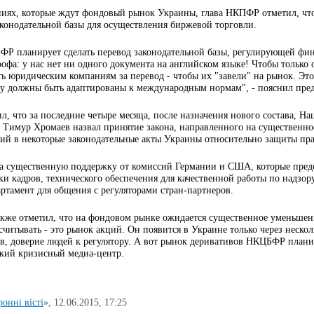
ниях, которые ждут фондовый рынок Украины, глава НКПФР отметил, что 
аконодательной базы для осуществления биржевой торговли.
ФР планирует сделать перевод законодательной базы, регулирующей фина
рофа: у нас нет ни одного документа на английском языке! Чтобы только
ь юридическим компаниям за перевод - чтобы их "завели" на рынок. Это 
зу должны быть адаптированы к международным нормам", - пояснил пре
, что за последние четыре месяца, после назначения нового состава, На
 Тимур Хромаев назвал принятие закона, направленного на существен
ий в некоторые законодательные акты Украины относительно защиты пра
существенную поддержку от комиссий Германии и США, которые предос
ки кадров, технического обеспечения для качественной работы по надзо
ртамент для общения с регуляторами стран-партнеров.
кже отметил, что на фондовом рынке ожидается существенное уменьшение
считывать - это рынок акций. Он появится в Украине только через неско
в, доверие людей к регулятору. А вот рынок деривативов НКЦБФР планир
кий кризисный медиа-центр.
онні вісті
»,
12.06.2015, 17:25