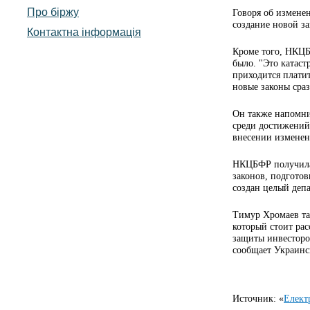
Про біржу
Говоря об измене
создание новой з
Контактна інформація
Кроме того, НКЦБ
было. "Это катаст
приходится платит
новые законы сра
Он также напомнил
среди достижений
внесении изменен
НКЦБФР получила 
законов, подготов
создан целый депа
Тимур Хромаев та
который стоит рас
защиты инвесторо
сообщает Украинс
Источник: «
Електр