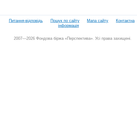
Питання-відповідь
Пошук по сайту
Мапа сайту
Контактна
інформація
2007—2026 Фондова біржа «Перспектива». Усі права захищені.