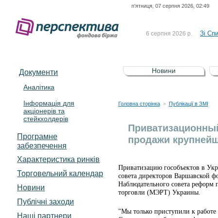
п'ятниця, 07 серпня 2026, 02:49
До Сп
4 серпня 2026 р.
відсоткова електронна 
Зі Сп
6 серпня 2026 р.
До Сп
5 серпня 2026 р.
UA4000239099)
Зі сп
5 серпня 2026 р.
Новини
Документи
UA4000232607)
До ув
5 серпня 2026 р.
Аналітика
Інформація для
До Сп
4 серпня 2026 р.
Головна сторінка
Публікації в ЗМІ
>
акціонерів та
відсоткова електронна 
стейкхолдерів
Зі Сп
6 серпня 2026 р.
Приватизационный
Програмне
продажи крупней
забезпечення
Характеристика pинків
Приватизацию гособъектов в Укр
Торговельний календар
совета директоров Варшавской ф
Наблюдательного совета реформ 
Новини
торговли (МЭРТ) Украины.
Публічні заходи
"Мы только приступили к работе 
Наші партнери