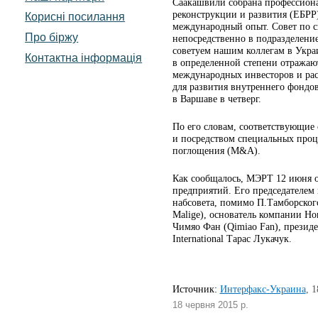
Саакашвили собрана профессионал
реконструкции и развития (ЕБРР
Корисні посилання
международный опыт. Совет по св
Про біржу
непосредственно в подразделение
советуем нашим коллегам в Укра
Контактна інформація
в определенной степени отражают
международных инвесторов и рас
для развития внутреннего фондов
в Варшаве в четверг.
По его словам, соответствующие 
и посредством специальных проце
поглощения (M&A).
Как сообщалось, МЭРТ 12 июня о
предприятий. Его председателем
набсовета, помимо П.Тамборског
Malige), основатель компании Ho
Чимяо Фан (Qimiao Fan), презид
International Тарас Лукачук.
Источник:
Интерфакс-Украина
,
1
18 червня 2015 р.