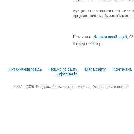
Аукцион проводился по правилам
продажи ценных бумаг Украины 
Источник:
Финансовый клуб
, 08
8 грудня 2015 р.
Питання-відповідь
Пошук по сайту
Мапа сайту
Контактна
інформація
2007—2026 Фондова біржа «Перспектива». Усі права захищені.