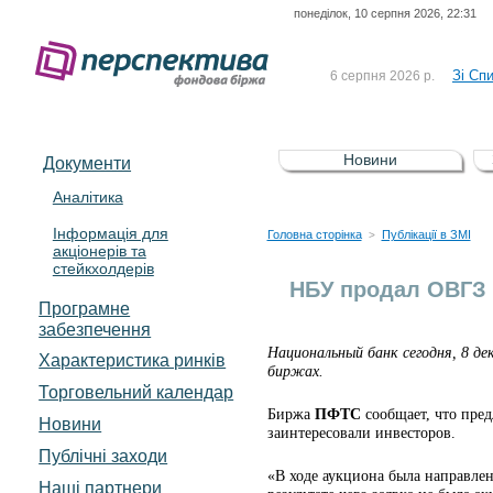
понеділок, 10 серпня 2026, 22:31
До Сп
4 серпня 2026 р.
відсоткова електронна 
Зі Сп
6 серпня 2026 р.
До Сп
5 серпня 2026 р.
UA4000239099)
Зі сп
5 серпня 2026 р.
Новини
Документи
UA4000232607)
До ув
5 серпня 2026 р.
Аналітика
Інформація для
До Сп
4 серпня 2026 р.
Головна сторінка
Публікації в ЗМІ
>
акціонерів та
відсоткова електронна 
стейкхолдерів
Зі Сп
6 серпня 2026 р.
НБУ продал ОВГЗ 
Програмне
забезпечення
Национальный банк сегодня, 8 де
Характеристика pинків
биржах.
Торговельний календар
Биржа
ПФТС
сообщает, что пре
Новини
заинтересовали инвесторов.
Публічні заходи
«В ходе аукциона была направлен
Наші партнери