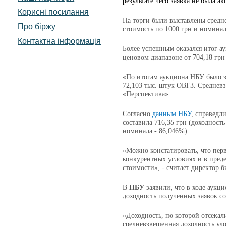
результате чего заявка не была а
Корисні посилання
На торги были выставлены сред
Про біржу
стоимость по 1000 грн и номинал
Контактна інформація
Более успешным оказался итог а
ценовом диапазоне от 704,18 грн
«По итогам аукциона НБУ было з
72,103 тыс. штук ОВГЗ. Средневз
«Перспектива».
Согласно
данным НБУ
, справедл
составила 716,35 грн (доходност
номинала - 86,046%).
«Можно констатировать, что пер
конкурентных условиях и в преде
стоимости», - считает директор
В
НБУ
заявили, что в ходе аукц
доходность полученных заявок со
«Доходность, по которой отсекал
средневзвешенная доходность удо