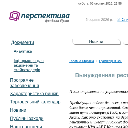
субота, 08 серпня 2026, 21:58
До Сп
4 серпня 2026 р.
відсоткова електронна 
Зі Сп
6 серпня 2026 р.
До Сп
5 серпня 2026 р.
UA4000239099)
Зі сп
5 серпня 2026 р.
Новини
Документи
UA4000232607)
До ув
5 серпня 2026 р.
Аналітика
Інформація для
До Сп
4 серпня 2026 р.
Головна сторінка
Публікації в ЗМІ
>
акціонерів та
відсоткова електронна 
стейкхолдерів
Зі Сп
6 серпня 2026 р.
Вынужденная рест
Програмне
забезпечення
И как отразится на управляемо
Характеристика pинків
Торговельний календар
Предыдущая неделя для всех, кт
была более чем напряженной. Сн
Новини
этот путь повторил ДТЭК, а зат
Аваль. Как это скажется на дер
Публічні заходи
пенсионных и инвестиционных фо
Наші партнери
активами КУА «АРТ Капитал М