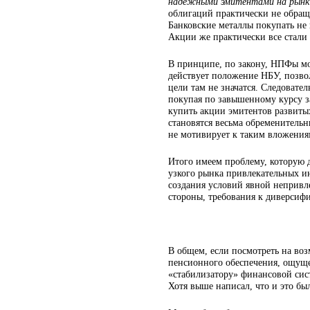
надежными эмитентами на рынке 
облигаций практически не обращ
Банковские металлы покупать не 
Акции же практически все стали
В принципе, по закону, НПФы мо
действует положение НБУ, позво
цели там не значатся. Следовате
покупая по завышенному курсу з
купить акции эмитентов развиты
становятся весьма обременитель
не мотивирует к таким вложения
Итого имеем проблему, которую 
узкого рынка привлекательных и
создания условий явной непривл
стороны, требования к диверсиф
В общем, если посмотреть на во
пенсионного обеспечения, ощущен
«стабилизатору» финансовой сист
Хотя выше написал, что и это б