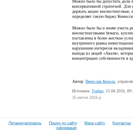
Можно было бы допустить доли в
консервативной стратегией. Для
держать акции внелистинговые, 
определяет такую биржу Комисси
Можно было бы и иначе учесть р
внелистинговыми бумаги, куплен
поставлены в более жесткие усло
внутреннего рынка инвестицион
нарушению интересов вкладчиков
выхода из акций «Аваля», которы
концентрации собственности в 
Автор:
Вячеслав Король
,
управля
Источник:
F
orbes
, 15.04.2016, 09:
15 квітня 2016 р.
Питання-відповідь
Пошук по сайту
Мапа сайту
Контактна
інформація