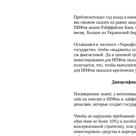
Приблизительно год назад я напи
мы сможем сказать на рынке акци
ПИФов акции Райффайзен Банк Ав
месяц. Больше на Украинской би
Оставшаяся в листинге «Укрнафта
государство, чтобы «выдавить» 
уж фантастикой. Да и ценовой т
инвестирования для НПФов оказал
получается, что, чтобы выполни
для НПФов оказался критически 
Диверсифик
Посвященные знают, а непосвяще
себе на пенсию в НПФах и лайфо
деньгами, которые создает госуд
Чтобы не нарушить требования д
один банк не более 10%) и гособл
консервативной стратегии), или 
инвестировать средства в корпор