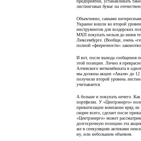
предприятий, устанавливать таки
листинговых бумаг на отечестве
Объективно, самыми интересными
Украине вошли во второй уровень
инструментов для холдерских поз
МХП покупать нельзя до июня тек
Люксембурге. (Вообще, очень «ге
полной «фееричности» законотво
И вот, после выхода сообщения п
этой позиции. Лично я прекрасно
Алчевского меткомбината в одно
мы должны акции «Аваля» до 12 м
получили второй уровень листин
учитывается.
А больше и покупать нечего. Как
портфелях. У «Центрэнерго» пол
приватизации компании вряд ли 
скорее всего, сделает после при
«Центрэнерго» может рассматрива
долгосрочную позицию эта акция 
же в спекуляциях активами пенси
ну, или небольшим объемом.