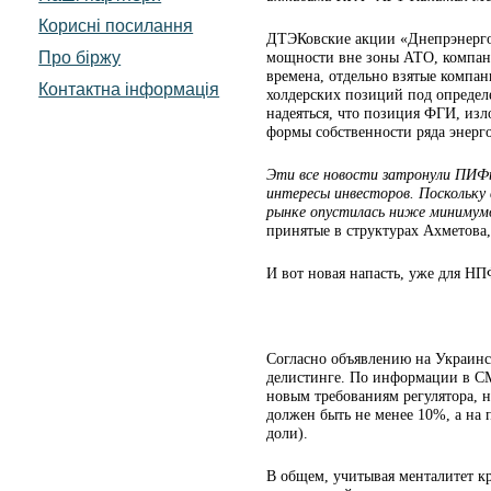
Корисні посилання
ДТЭКовские акции «Днепрэнерго»
Про біржу
мощности вне зоны АТО, компани
времена, отдельно взятые компа
Контактна інформація
холдерских позиций под определ
надеяться, что позиция ФГИ, из
формы собственности ряда энерг
Эти все новости затронули ПИФы
интересы инвесторов. Поскольку 
рынке опустилась ниже минимумо
принятые в структурах Ахметова
И вот новая напасть, уже для НП
Согласно объявлению на Украинс
делистинге. По информации в СМ
новым требованиям регулятора, 
должен быть не менее 10%, а на 
доли).
В общем, учитывая менталитет к