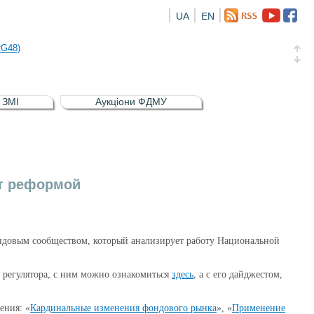
UA
EN
а облігація відсоткова електронна іменна (ISIN UA5000016726)
RG48)
и (ISIN UA4000239099)
и (ISIN UA4000232607)
в ЗМІ
Аукціони ФДМУ
а облігація відсоткова електронна іменна (ISIN UA5000016726)
RG48)
ют реформой
ондовым сообществом, который анализирует работу Национальной
 регулятора, с ним можно ознакомиться
здесь
, а с его дайджестом,
ения: «
Кардинальные изменения фондового рынка
», «
Применение