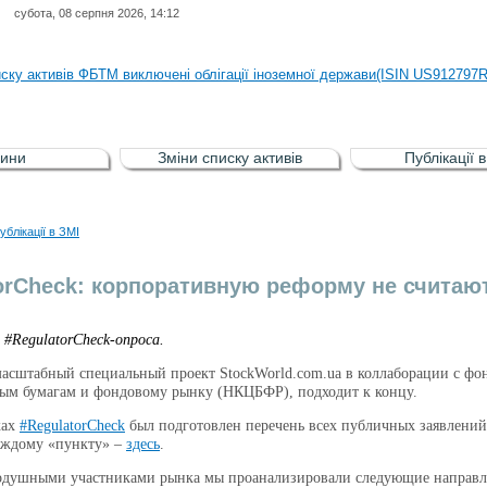
субота, 08 серпня 2026, 14:12
иску активів регульованого фондового ринку (РФР) включена Корпоративн
иску активів ФБТМ виключені облігації іноземної держави(ISIN US912797
иску активів РФР включені Облігація внутрішніх державних позик Україн
иску активів РФР виключені Облігація внутрішніх державних позик Україн
ини
Зміни списку активів
Публікації 
аги власників облігацій ISIN UA5000008459 серії В ТОВ"ФАСТФІНАНС"
иску активів регульованого фондового ринку (РФР) включена Корпоративн
ублікації в ЗМІ
иску активів ФБТМ виключені облігації іноземної держави(ISIN US912797
orCheck: корпоративную реформу не счита
#RegulatorCheck-опроса.
масштабный специальный проект StockWorld.com.ua в коллаборации с ф
ым бумагам и фондовому рынку (НКЦБФР), подходит к концу.
ках
#RegulatorCheck
был подготовлен перечень всех публичных заявлений
аждому «пункту» –
здесь
.
нодушными участниками рынка мы проанализировали следующие направл