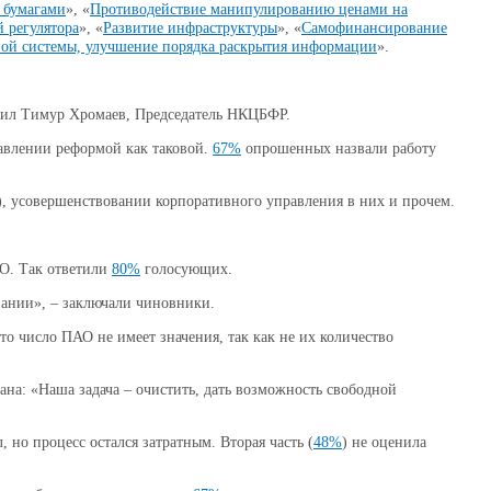
 бумагами
», «
Противодействие манипулированию ценами на
 регулятора
», «
Развитие инфраструктуры
», «
Самофинансирование
ой системы, улучшение порядка раскрытия информации
».
рил Тимур Хромаев, Председатель НКЦБФР.
равлении реформой как таковой.
67%
опрошенных назвали работу
, усовершенствовании корпоративного управления в них и прочем.
АО. Так ответили
80%
голосующих.
пании», – заключали чиновники.
что число ПАО не имеет значения, так как не их количество
на: «Наша задача – очистить, дать возможность свободной
 но процесс остался затратным. Вторая часть (
48%
) не оценила