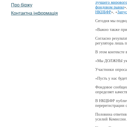
лучшего мирового
Про біржу
фондовом рынке
»
НКЦБФР
», «
Запус
Контактна інформація
Сегодня мы подво
«Важно также при
Согласно результ
регулятора лишь п
В этом контексте
«Мы ДОЛЖНЫ умен
Участники опроса
«Пусть у нас буде
Фондовое сообще
определяет качест
В НКЦБФР публично
перерегистрации 
Половина ответивш
усилий Комиссии.