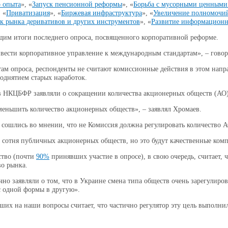
 опыта
», «
Запуск пенсионной реформы
», «
Борьба с мусорными ценными
, «
Приватизация
», «
Биржевая инфраструктура
», «
Увеличение полномочий
к рынка деривативов и других инструментов
», «
Развитие информационн
дим итоги последнего опроса, посвященного корпоративной реформе.
вести корпоративное управление к международным стандартам», – гово
атам опроса, респонденты не считают комиссионные действия в этом нап
однятием старых наработок.
 в НКЦБФР заявляли о сокращении количества акционерных обществ (АО)
ьшить количество акционерных обществ», – заявлял Хромаев.
 сошлись во мнении, что не Комиссия должна регулировать количество 
т сотня публичных акционерных обществ, но это будут качественные ком
ство (почти
90%
принявших участие в опросе), в свою очередь, считает, 
во рынка.
 заявляли о том, что в Украине смена типа обществ очень зарегулирова
с одной формы в другую».
их на наши вопросы считает, что частично регулятор эту цель выполнил,