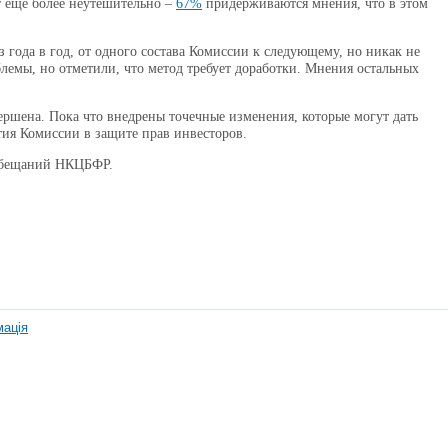
 еще более неутешительно –
67%
придерживаются мнения, что в этом
года в год, от одного состава Комиссии к следующему, но никак не
емы, но отметили, что метод требует доработки. Мнения остальных
ршена. Пока что внедрены точечные изменения, которые могут дать
тия Комиссии в защите прав инвесторов.
обещаний НКЦБФР.
мація