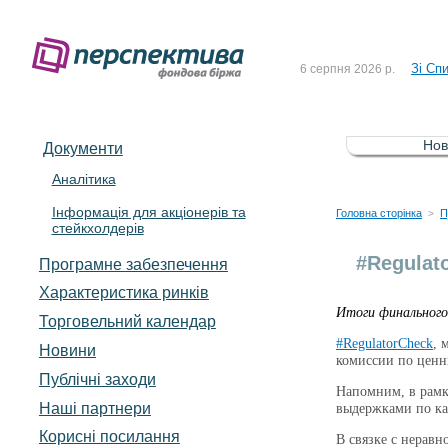
До Сп
4 серпня 2026 р.
Зі Сп
6 серпня 2026 р.
До Сп
5 серпня 2026 р.
Зі сп
5 серпня 2026 р.
Нов
Документи
До ув
5 серпня 2026 р.
Аналітика
Інформація для акціонерів та
До Сп
4 серпня 2026 р.
Головна сторінка
П
>
стейкхолдерів
Зі Сп
6 серпня 2026 р.
#Regulat
Програмне забезпечення
Характеристика pинків
Итоги финального 
Торговельний календар
#RegulatorCheck
, 
Новини
комиссии по ценн
Публічні заходи
Напомним, в рам
Наші партнери
выдержками по к
Корисні посилання
В связке с нерав