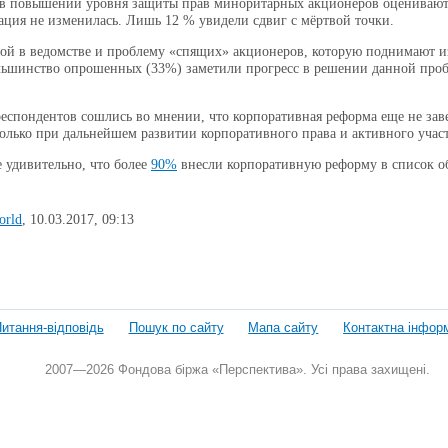
в повышении уровня защиты прав миноритарных акционеров оценивают
ация не изменилась. Лишь 12 % увидели сдвиг с мёртвой точки.
ой в ведомстве и проблему «спящих» акционеров, которую поднимают из 
льшинство опрошенных (33%) заметили прогресс в решении данной пробл
еспондентов сошлись во мнении, что корпоративная реформа еще не заве
олько при дальнейшем развитии корпоративного права и активного учас
 удивительно, что более
90%
внесли корпоративную реформу в список 
orld
, 10.03.2017, 09:13
.
итання-відповідь
Пошук по сайту
Мапа сайту
Контактна інфор
2007—2026 Фондова біржа «Перспектива». Усі права захищені.