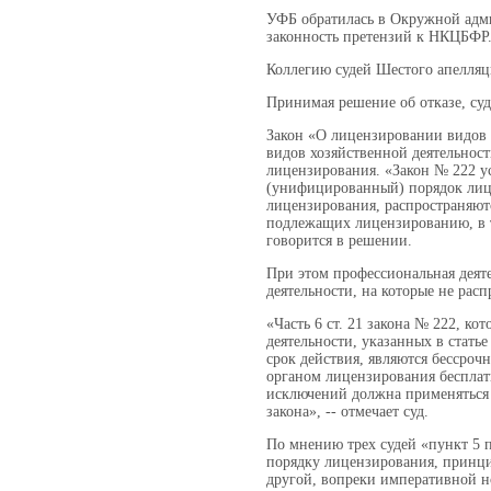
УФБ обратилась в Окружной адми
законность претензий к НКЦБФР.
Коллегию судей Шестого апелляц
Принимая решение об отказе, су
Закон «О лицензировании видов 
видов хозяйственной деятельнос
лицензирования. «Закон № 222 у
(унифицированный) порядок лице
лицензирования, распространяютс
подлежащих лицензированию, в т
говорится в решении.
При этом профессиональная деят
деятельности, на которые не расп
«Часть 6 ст. 21 закона № 222, ко
деятельности, указанных в стать
срок действия, являются бессро
органом лицензирования бесплатн
исключений должна применяться к
закона», -- отмечает суд.
По мнению трех судей «пункт 5
порядку лицензирования, принци
другой, вопреки императивной н