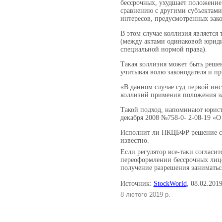
бессрочных, ухудшает положение
сравнению с другими субъектами 
интересов, предусмотренных зак
В этом случае коллизия является
(между актами одинаковой юриди
специальной нормой права).
Такая коллизия может быть решен
учитывая волю законодателя и п
«В данном случае суд первой ин
коллизий применив положения за
Такой подход, напоминают юрис
декабря 2008 №758-0- 2-08-19 «О
Исполнит ли НКЦБФР решение суд
известно.
Если регулятор все-таки согласит
переоформлении бессрочных лицен
получение разрешения заниматьс
Источник:
StockWorld
, 08.02.2019
8 лютого 2019 р.