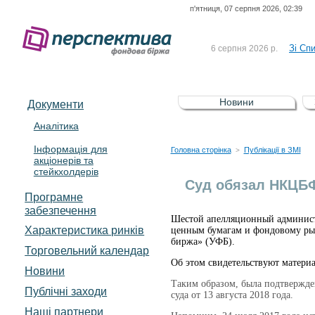
п'ятниця, 07 серпня 2026, 02:39
До Сп
4 серпня 2026 р.
відсоткова електронна 
Зі Сп
6 серпня 2026 р.
До Сп
5 серпня 2026 р.
UA4000239099)
Зі сп
5 серпня 2026 р.
Новини
Документи
UA4000232607)
До ув
5 серпня 2026 р.
Аналітика
Інформація для
До Сп
4 серпня 2026 р.
Головна сторінка
Публікації в ЗМІ
>
акціонерів та
відсоткова електронна 
стейкхолдерів
Зі Сп
6 серпня 2026 р.
Суд обязал НКЦБ
Програмне
забезпечення
Шестой апелляционный админист
Характеристика pинків
ценным бумагам и фондовому рын
биржа» (УФБ).
Торговельний календар
Об этом свидетельствуют материа
Новини
Таким образом, была подтвержде
Публічні заходи
суда от 13 августа 2018 года.
Наші партнери