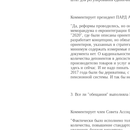
Комментирует президент ПАРД 
"Да, реформы проводились, но о
меморандума о евроинтеграции б
"2020", где были описаны ориен
разработает концепцию, но обяза
ориентиров, указанных в страте
минимум содержать измеримые по
документа нет. О кардинальност
количества депонентов в депсист
производителю товаров и услуг и
здесь и сейчас. И не надо пинат
2017 года были бы деривативы, с
пенсионной системы. И так бы не
3. Все ли "обещания" выполняла
Комментирует член Совета Ассо
"Фактически было исполнено тол
количества, повышение стандарт
увеличить бюджет регулятора.