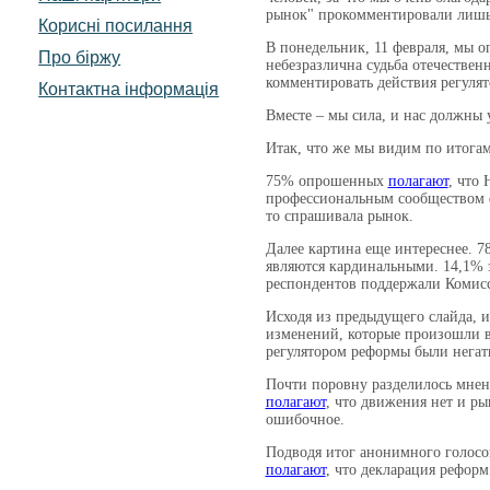
рынок" прокомментировали лишь 
Корисні посилання
В понедельник, 11 февраля, мы 
Про біржу
небезразлична судьба отечествен
комментировать действия регулят
Контактна інформація
Вместе – мы сила, и нас должны 
Итак, что же мы видим по итогам
75% опрошенных
полагают
, что
профессиональным сообществом ф
то спрашивала рынок.
Далее картина еще интереснее.
являются кардинальными. 14,1% 
респондентов поддержали Комис
Исходя из предыдущего слайда, и
изменений, которые произошли в
регулятором реформы были негат
Почти поровну разделилось мне
полагают
, что движения нет и ры
ошибочное.
Подводя итог анонимного голосо
полагают
, что декларация рефор