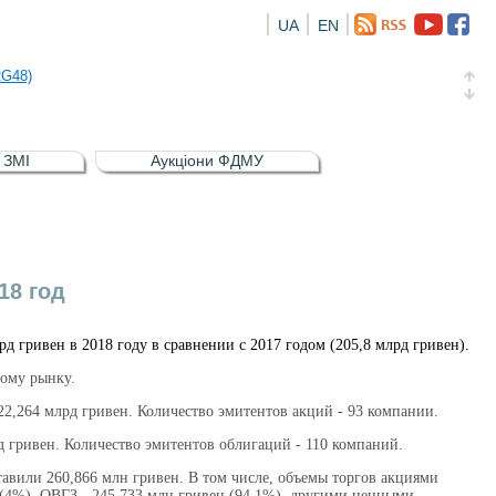
UA
EN
а облігація відсоткова електронна іменна (ISIN UA5000016726)
RG48)
и (ISIN UA4000239099)
и (ISIN UA4000232607)
в ЗМІ
Аукціони ФДМУ
а облігація відсоткова електронна іменна (ISIN UA5000016726)
RG48)
18 год
 гривен в 2018 году в сравнении с 2017 годом (205,8 млрд гривен).
ому рынку.
2,264 млрд гривен. Количество эмитентов акций - 93 компании.
 гривен. Количество эмитентов облигаций - 110 компаний.
авили 260,866 млн гривен. В том числе, объемы торгов акциями
 (4%), ОВГЗ - 245 733 млн гривен (94,1%), другими ценными