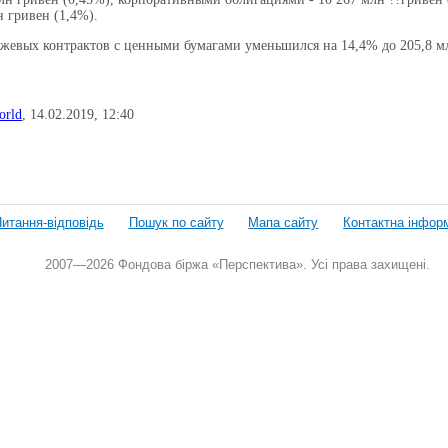
н гривен (1,4%).
жевых контрактов с ценными бумагами уменьшился на 14,4% до 205,8 млр
orld
,
14.02.2019,
12:40
итання-відповідь
Пошук по сайту
Мапа сайту
Контактна інфор
2007—2026 Фондова біржа «Перспектива». Усі права захищені.