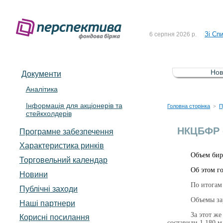
До Сп
4 серпня 2026 р.
Зі Сп
6 серпня 2026 р.
До Сп
5 серпня 2026 р.
Зі сп
5 серпня 2026 р.
Нов
Документи
До ув
5 серпня 2026 р.
Аналітика
Інформація для акціонерів та
До Сп
4 серпня 2026 р.
Головна сторінка
П
>
стейкхолдерів
Зі Сп
6 серпня 2026 р.
НКЦБФР о
Програмне забезпечення
Характеристика pинків
Объем бир
Торговельний календар
Об этом г
Новини
По итогам
Публічні заходи
Объемы за
Наші партнери
За этот ж
Корисні посилання
составили 1,180 