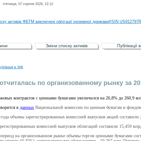
п'ятниця, 07 серпня 2026, 22:12
иску активів регульованого фондового ринку (РФР) включена Корпоративн
иску активів ФБТМ виключені облігації іноземної держави(ISIN US912797
иску активів РФР включені Облігація внутрішніх державних позик Україн
иску активів РФР виключені Облігація внутрішніх державних позик Україн
ини
Зміни списку активів
Публікації 
аги власників облігацій ISIN UA5000008459 серії В ТОВ"ФАСТФІНАНС"
иску активів регульованого фондового ринку (РФР) включена Корпоративн
ублікації в ЗМІ
иску активів ФБТМ виключені облігації іноземної держави(ISIN US912797
тчиталась по организованному рынку за 20
жевых контрактов с ценными бумагами увеличился на 26,8% до 260,9 млрд
оворится в
данных
Национальной комиссии по ценным бумагам и фондов
 года объемы зарегистрированных комиссией выпусков акций составили 2
регистрированных комиссией выпусков облигаций составили 15,459 млрд
е период на организованном рынке объемы торгов ценными бумагами сост
млн гривен (0,45%), корпоративными облигациями - 10 267 млн ??гривен