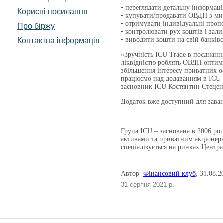
• переглядати детальну інформац
Корисні посилання
• купувати/продавати ОВДП з ми
• отримувати індивідуальні про
Про біржу
• контролювати рух коштів і зал
• виводити кошти на свій банківс
Контактна інформація
«Зручність ICU Trade в поєднанн
ліквідністю роблять ОВДП оптима
збільшення інтересу приватних о
працюємо над додаванням в ICU T
засновник ICU Костянтин Стецен
Додаток вже доступний для заван
Група ICU – заснована в 2006 роц
активами та приватним акціонерн
спеціалізується на ринках Центра
Автор
Фінансовий клуб
, 31.08.2
31 серпня 2021 р.