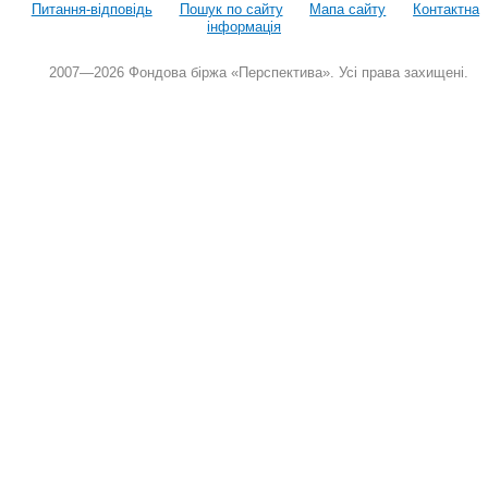
Питання-відповідь
Пошук по сайту
Мапа сайту
Контактна
інформація
2007—2026 Фондова біржа «Перспектива». Усі права захищені.