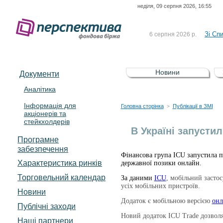
неділя, 09 серпня 2026, 16:55
До Сп
4 серпня 2026 р.
відсоткова електронна 
Зі Сп
6 серпня 2026 р.
До Сп
5 серпня 2026 р.
UA4000239099)
Зі сп
5 серпня 2026 р.
Новини
Документи
UA4000232607)
До ув
5 серпня 2026 р.
Аналітика
Інформація для
До Сп
4 серпня 2026 р.
Головна сторінка
Публікації в ЗМІ
>
акціонерів та
відсоткова електронна 
стейкхолдерів
Зі Сп
6 серпня 2026 р.
В Україні запусти
Програмне
забезпечення
Фінансова група ICU запустила п
Характеристика pинків
державної позики онлайн.
Торговельний календар
За даними
ICU
, мобільний засто
усіх мобільних пристроїв.
Новини
Додаток є мобільною версією
онл
Публічні заходи
Новий додаток ICU Trade дозволя
Наші партнери