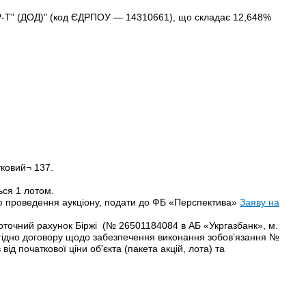
" (ДОД)" (код ЄДРПОУ — 14310661), що складає 12,648%
тковий¬ 137.
ься 1 лотом.
дню проведення аукціону, подати до ФБ «Перспектива»
Заяву на
поточний рахунок Біржі (№ 26501184084 в АБ «Укргазбанк», м.
гідно договору щодо забезпечення виконання зобов’язання №
ід початкової ціни об'єкта (пакета акцій, лота) та