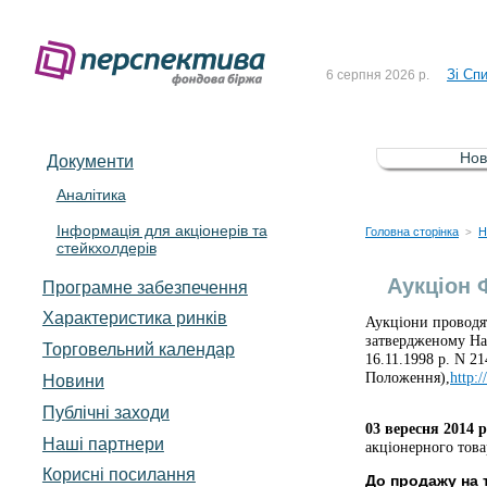
До Сп
4 серпня 2026 р.
Зі Сп
6 серпня 2026 р.
До Сп
5 серпня 2026 р.
Зі сп
5 серпня 2026 р.
Нов
Документи
До ув
5 серпня 2026 р.
Аналітика
Інформація для акціонерів та
До Сп
4 серпня 2026 р.
Головна сторінка
Н
>
стейкхолдерів
Зі Сп
6 серпня 2026 р.
Аукціон
Програмне забезпечення
Характеристика pинків
Аукціони проводя
затвердженому На
Торговельний календар
16.11.1998 р. N 21
Положення),
http:
Новини
Публічні заходи
03 вересня 2014 
Наші партнери
акціонерного това
Корисні посилання
До продажу на 