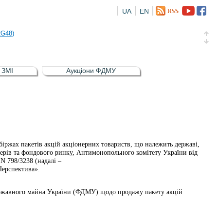
UA
EN
а облігація відсоткова електронна іменна (ISIN UA5000016726)
RG48)
и (ISIN UA4000239099)
и (ISIN UA4000232607)
в ЗМІ
Аукціони ФДМУ
а облігація відсоткова електронна іменна (ISIN UA5000016726)
RG48)
іржах пакетів акцій акціонерних товариств, що належить державі,
ерів та фондового ринку, Антимонопольного комітету України від
 N 798/3238 (надалі –
Перспектива».
ержавного майна України (ФДМУ) щодо продажу пакету акцій