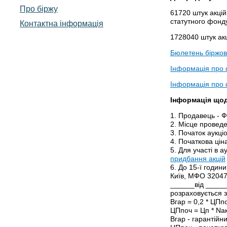
Про біржу
61720 штук акц
статутного фонду
Контактна інформація
1728040 штук а
Бюлетень біржови
Інформація про ф
Інформація про
Інформація щод
1. Продавець - 
2. Місце проведе
3. Початок аукціо
4. Початкова цін
5. Для участі в 
придбання акцій
6. До 15-ї годи
Київ, МФО 32047
______від ______
розраховується 
Вгар = 0,2 * ЦПпо
ЦПпоч = Цп * Nак
Вгар - гарантійн