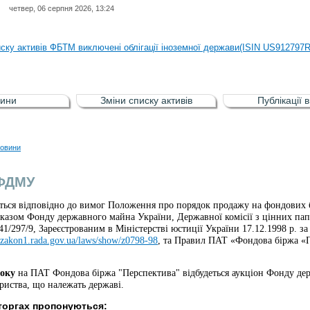
четвер, 06 серпня 2026, 13:24
иску активів регульованого фондового ринку (РФР) включена Корпоративн
иску активів ФБТМ виключені облігації іноземної держави(ISIN US912797
иску активів РФР включені Облігація внутрішніх державних позик Україн
иску активів РФР виключені Облігація внутрішніх державних позик Україн
ини
Зміни списку активів
Публікації 
аги власників облігацій ISIN UA5000008459 серії В ТОВ"ФАСТФІНАНС"
иску активів регульованого фондового ринку (РФР) включена Корпоративн
овини
иску активів ФБТМ виключені облігації іноземної держави(ISIN US912797
 ФДМУ
ться відповідно до вимог Положення про порядок продажу на фондових б
казом Фонду державного майна України, Державної комісії з цінних пап
41/297/9, Зареєстрованим в Міністерстві юстиції України 17.12.1998 р. за
//zakon1.rada.gov.ua/laws/show/z0798-98
, та Правил ПАТ «Фондова біржа «
року
на ПАТ Фондова біржа "Перспектива" відбудеться аукціон Фонду д
риства, що належать державі.
торгах пропонуються: