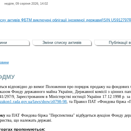
неділя, 09 серпня 2026, 14:02
иску активів регульованого фондового ринку (РФР) включена Корпоративн
иску активів ФБТМ виключені облігації іноземної держави(ISIN US912797
иску активів РФР включені Облігація внутрішніх державних позик Україн
иску активів РФР виключені Облігація внутрішніх державних позик Україн
ини
Зміни списку активів
Публікації 
аги власників облігацій ISIN UA5000008459 серії В ТОВ"ФАСТФІНАНС"
иску активів регульованого фондового ринку (РФР) включена Корпоративн
овини
иску активів ФБТМ виключені облігації іноземної держави(ISIN US912797
 ФДМУ
ться відповідно до вимог Положення про порядок продажу на фондових б
казом Фонду державного майна України, Державної комісії з цінних пап
41/297/9, Зареєстрованим в Міністерстві юстиції України 17.12.1998 р. за
//zakon1.rada.gov.ua/laws/show/z0798-98
, та Правил ПАТ «Фондова біржа «
оку
на ПАТ Фондова біржа "Перспектива" відбудеться аукціон Фонду де
риства, що належать державі.
торгах пропонуються: