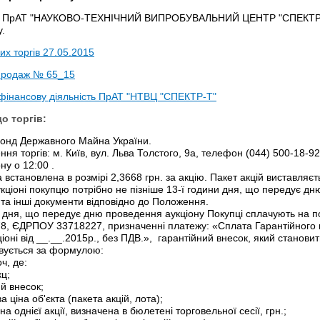
ій ПрАТ "НАУКОВО-ТЕХНІЧНИЙ ВИПРОБУВАЛЬНИЙ ЦЕНТР "СПЕКТР-Т
.
х торгів 27.05.2015
продаж № 65_15
фінансову діяльність ПрАТ "НТВЦ "СПЕКТР-Т"
о торгів:
Фонд Державного Майна України.
ння торгів: м. Київ, вул. Льва Толстого, 9а, телефон (044) 500-18-92
ну о 12:00 .
а встановлена в розмірі 2,3668 грн. за акцію. Пакет акцій виставляєт
аукціоні покупцю потрібно не пізніше 13-ї години дня, що передує 
та інші документи відповідно до Положення.
и дня, що передує дню проведення аукціону Покупці сплачують на п
, ЄДРПОУ 33718227, призначенні платежу: «Сплата Гарантійного вне
іоні від __.__.2015р., без ПДВ.»,
гарантійний внесок, який становить
овується за формулою:
ч, де:
ц;
ий внесок;
 ціна об'єкта (пакета акцій, лота);
на однієї акції, визначена в бюлетені торговельної сесії, грн.;