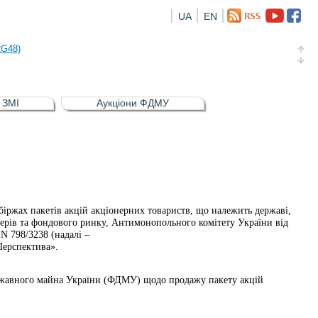
UA
EN
а облігація відсоткова електронна іменна (ISIN UA5000016726)
RG48)
и (ISIN UA4000239099)
и (ISIN UA4000232607)
в ЗМІ
Аукціони ФДМУ
а облігація відсоткова електронна іменна (ISIN UA5000016726)
RG48)
іржах пакетів акцій акціонерних товариств, що належить державі,
ерів та фондового ринку, Антимонопольного комітету України від
 N 798/3238 (надалі –
Перспектива».
ржавного майна України (ФДМУ) щодо продажу пакету акцій