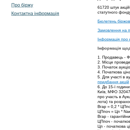
Про біржу
61720 штук акц
статутного фонду
Контактна інформація
Бюлетень біржови
Замовлення на 
Інформація про 
Інформація щод
1. Продавець - 
2. Місце проведе
3. Початок аукціо
4. Початкова цін
5. Для участі в 
придбання акцій
6. До 15-ї годин
Київ, МФО 320478
про участь в Аукц
лота) та розрах
Вгар = 0,2 * ЦПпо
ЦПпоч = Цп * Nак
Вгар - гарантійн
ЦПпоч - початкова
Цп - початкова ці