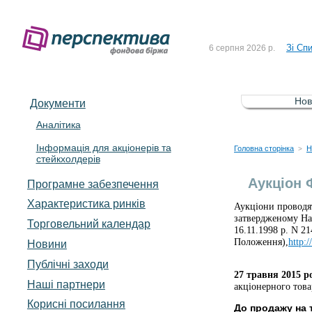
До Сп
4 серпня 2026 р.
Зі Сп
6 серпня 2026 р.
До Сп
5 серпня 2026 р.
Зі сп
5 серпня 2026 р.
Нов
Документи
До ув
5 серпня 2026 р.
Аналітика
Інформація для акціонерів та
До Сп
4 серпня 2026 р.
Головна сторінка
Н
>
стейкхолдерів
Зі Сп
6 серпня 2026 р.
Аукціон
Програмне забезпечення
Характеристика pинків
Аукціони проводя
затвердженому На
Торговельний календар
16.11.1998 р. N 21
Положення),
http:
Новини
Публічні заходи
27 травня 2015 р
Наші партнери
акціонерного това
Корисні посилання
До продажу на 