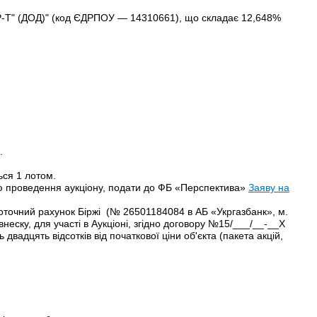
" (ДОД)" (код ЄДРПОУ — 14310661), що складає 12,648%
.
ься 1 лотом.
дню проведення аукціону, подати до ФБ «Перспектива»
Заяву на
оточний рахунок Біржі
(№ 26501184084 в АБ «Укргазбанк», м.
ску, для участі в Аукціоні, згідно договору №15/___/__-__Х
 двадцять відсотків від початкової ціни об'єкта (пакета акцій,