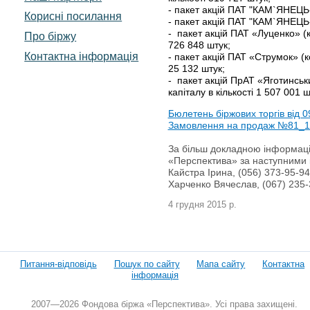
- пакет акцій ПАТ "КАМ`ЯНЕЦЬ
Корисні посилання
- пакет акцій ПАТ "КАМ`ЯНЕЦЬ
- пакет акцій ПАТ «Луценко» (
Про біржу
726 848 штук;
Контактна інформація
- пакет акцій ПАТ «Струмок» (
25 132 штук;
- пакет акцій ПрАТ «Яготинсь
капіталу в кількості 1 507 001 ш
Бюлетень біржових торгів від 0
Замовлення на продаж №81_1
За більш докладною інформацією
«Перспектива» за наступними 
Кайстра Ірина, (056) 373-95-9
Харченко Вячеслав, (067) 235-
4 грудня 2015 р.
Питання-відповідь
Пошук по сайту
Мапа сайту
Контактна
інформація
2007—2026 Фондова біржа «Перспектива». Усі права захищені.