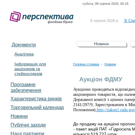
субота, 08 серпня 2026, 00:18
До Сп
4 серпня 2026 р.
відсоткова електронна 
Зі Сп
6 серпня 2026 р.
До Сп
5 серпня 2026 р.
UA4000239099)
Зі сп
5 серпня 2026 р.
Новини
Документи
UA4000232607)
До ув
5 серпня 2026 р.
Аналітика
Інформація для
До Сп
4 серпня 2026 р.
Головна сторінка
Новини
>
акціонерів та
відсоткова електронна 
стейкхолдерів
Зі Сп
6 серпня 2026 р.
Аукціон ФДМУ
Програмне
Аукціони проводяться відповідн
забезпечення
акціонерних товариств, що нале
Характеристика pинків
Державної комісії з цінних папе
2141/297/9, Зареєстрованим в Міні
Торговельний календар
Положення),
http://zakon1.rada.go
Новини
До продажу на аукціоні пропон
Публічні заходи
- пакет акцій ПАТ «Гідросила 
Наші партнери
кількості 519 727 штук;